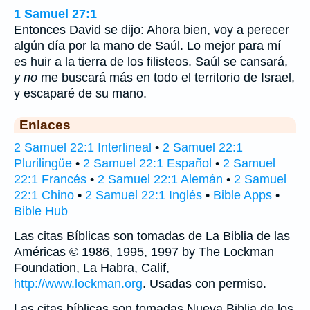
1 Samuel 27:1
Entonces David se dijo: Ahora bien, voy a perecer
algún día por la mano de Saúl. Lo mejor para mí
es huir a la tierra de los filisteos. Saúl se cansará,
y no
me buscará más en todo el territorio de Israel,
y escaparé de su mano.
Enlaces
2 Samuel 22:1 Interlineal
•
2 Samuel 22:1
Plurilingüe
•
2 Samuel 22:1 Español
•
2 Samuel
22:1 Francés
•
2 Samuel 22:1 Alemán
•
2 Samuel
22:1 Chino
•
2 Samuel 22:1 Inglés
•
Bible Apps
•
Bible Hub
Las citas Bíblicas son tomadas de La Biblia de las
Américas © 1986, 1995, 1997 by The Lockman
Foundation, La Habra, Calif,
http://www.lockman.org
. Usadas con permiso.
Las citas bíblicas son tomadas Nueva Biblia de los