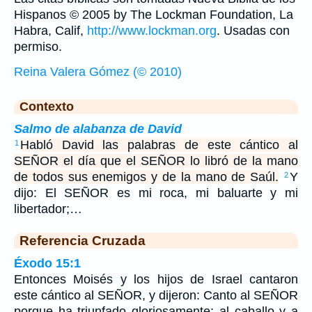
Hispanos © 2005 by The Lockman Foundation, La
Habra, Calif,
http://www.lockman.org
. Usadas con
permiso.
Reina Valera Gómez (© 2010)
Contexto
Salmo de alabanza de David
Habló David las palabras de este cántico al
1
SEÑOR el día que el SEÑOR lo libró de la mano
de todos sus enemigos y de la mano de Saúl.
Y
2
dijo: El SEÑOR es mi roca, mi baluarte y mi
libertador;…
Referencia Cruzada
Éxodo 15:1
Entonces Moisés y los hijos de Israel cantaron
este cántico al SEÑOR, y dijeron: Canto al SEÑOR
porque ha triunfado gloriosamente; al caballo y a