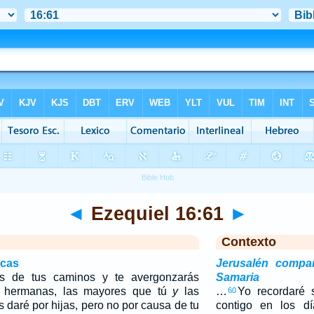
◄
Ezequiel 16:61
►
Contexto
icas
Jerusalén comp
ás de tus caminos y te avergonzarás
Samaria
s hermanas, las mayores que tú
y
las
…
Yo recordaré 
60
s daré por hijas, pero no por causa de tu
contigo en los dí