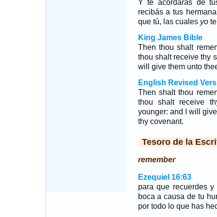
Y te acordarás de tu
recibás a tus hermana
que tú, las cuales
yo
te
King James Bible
Then thou shalt reme
thou shalt receive thy s
will give them unto the
English Revised Vers
Then shalt thou reme
thou shalt receive th
younger: and I will giv
thy covenant.
Tesoro de la Escri
remember
Ezequiel 16:63
para que recuerdes y
boca a causa de tu hu
por todo lo que has he