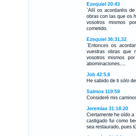
Ezequiel 20:43
`Allí os acordaréis d
obras con las que os 
vosotros mismos por
cometido.
Ezequiel 36:31,32
`Entonces os acorda
vuestras obras que
vosotros mismos por 
abominaciones.…
Job 42:5,6
He sabido de ti
sólo
de 
Salmos 119:59
Consideré mis caminos,
Jeremías 31:18-20
Ciertamente he oído a 
castigado fui como be
sea restaurado, pues 