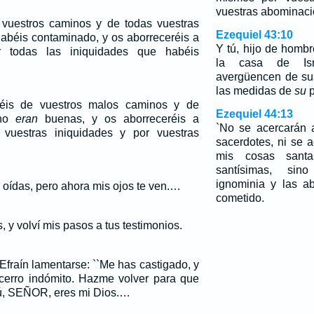
vuestras abominaci
e vuestros caminos y de todas vuestras
Ezequiel 43:10
habéis contaminado, y os aborreceréis a
Y tú, hijo de hombr
 todas las iniquidades que habéis
la casa de Is
avergüencen de su
las medidas de
su
p
réis de vuestros malos caminos y de
Ezequiel 44:13
 no
eran
buenas, y os aborreceréis a
`No se acercarán 
vuestras iniquidades y por vuestras
sacerdotes, ni se 
mis cosas sant
santísimas, si
ignominia y las a
oídas, pero ahora mis ojos te ven.…
cometido.
 y volví mis pasos a tus testimonios.
Efraín lamentarse: ``Me has castigado, y
cerro indómito. Hazme volver para que
tú, SEÑOR, eres mi Dios.…