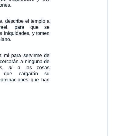
ones.
e, describe el templo a
rael, para que se
s iniquidades, y tomen
lano.
a mí para servirme de
acercarán a ninguna de
as,
ni
a las cosas
no que cargarán su
bominaciones que han