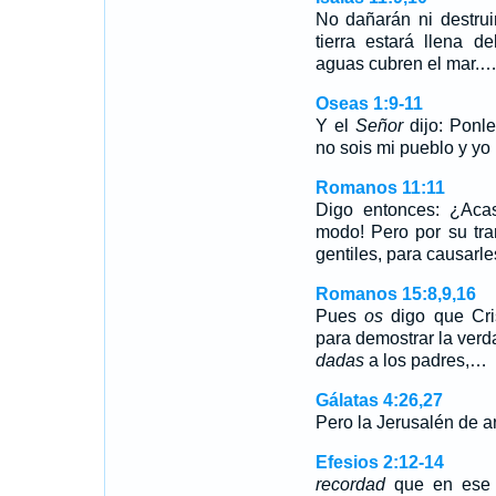
No dañarán ni destrui
tierra estará llena 
aguas cubren el mar.
Oseas 1:9-11
Y el
Señor
dijo: Ponl
no sois mi pueblo y yo
Romanos 11:11
Digo entonces: ¿Aca
modo! Pero por su tr
gentiles, para causarle
Romanos 15:8,9,16
Pues
os
digo que Cris
para demostrar la verd
dadas
a los padres,…
Gálatas 4:26,27
Pero la Jerusalén de ar
Efesios 2:12-14
recordad
que en ese t