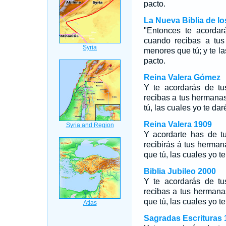
pacto.
La Nueva Biblia de l
"Entonces te acordar
cuando recibas a tus
menores que tú; y te la
pacto.
Reina Valera Gómez
Y te acordarás de tu
recibas a tus hermana
tú, las cuales yo te dar
Reina Valera 1909
Y acordarte has de t
recibirás á tus herma
que tú, las cuales yo te
Biblia Jubileo 2000
Y te acordarás de tu
recibas a tus hermana
que tú, las cuales
yo
te
Sagradas Escrituras 