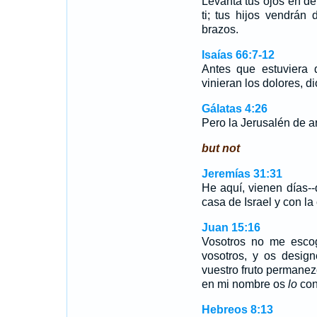
Levanta tus ojos en de
ti; tus hijos vendrán 
brazos.
Isaías 66:7-12
Antes que estuviera d
vinieran los dolores, d
Gálatas 4:26
Pero la Jerusalén de ar
but not
Jeremías 31:31
He aquí, vienen días-
casa de Israel y con l
Juan 15:16
Vosotros no me escog
vosotros, y os design
vuestro fruto permanez
en mi nombre os
lo
con
Hebreos 8:13