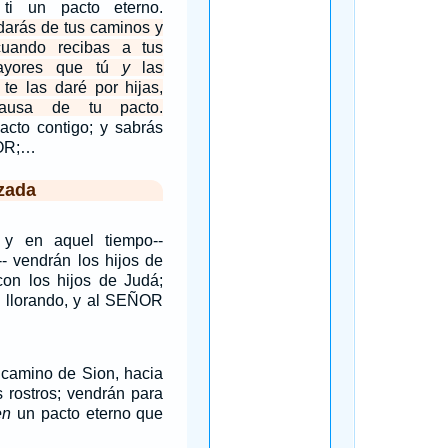
 ti un pacto eterno.
darás de tus caminos y
cuando recibas a tus
mayores que tú
y
las
te las daré por hijas,
ausa de tu pacto.
acto contigo; y sabrás
ÑOR;…
zada
 y en aquel tiempo--
- vendrán los hijos de
 con los hijos de Judá;
 llorando, y al SEÑOR
 camino de Sion, hacia
 rostros; vendrán para
en
un pacto eterno que