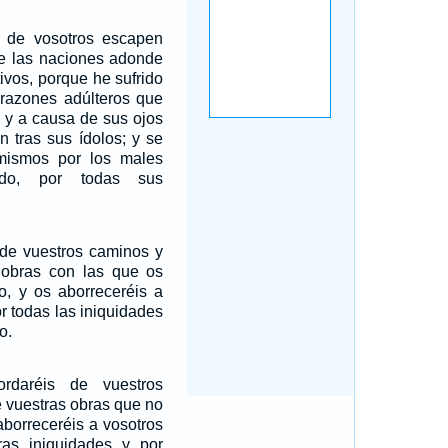
 de vosotros escapen
re las naciones adonde
ivos, porque he sufrido
razones adúlteros que
, y a causa de sus ojos
n tras sus ídolos; y se
mismos por los males
do, por todas sus
s de vuestros caminos y
 obras con las que os
o, y os aborreceréis a
r todas las iniquidades
o.
rdaréis de vuestros
 vuestras obras que no
borreceréis a vosotros
as iniquidades y por