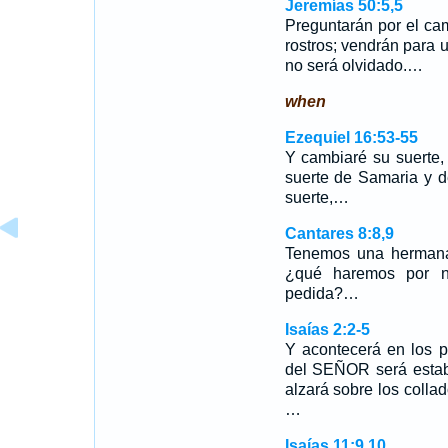
Jeremías 50:5,5
Preguntarán por el ca
rostros; vendrán para
no será olvidado.…
when
Ezequiel 16:53-55
Y cambiaré su suerte,
suerte de Samaria y de
suerte,…
Cantares 8:8,9
Tenemos una hermana 
¿qué haremos por n
pedida?…
Isaías 2:2-5
Y acontecerá en los p
del SEÑOR será estab
alzará sobre los collad
…
Isaías 11:9,10