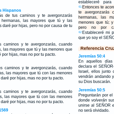
estableceré para
Entonces te acor
61
os Hispanos
te avergonzarás 
ás de tus caminos y te avergonzarás
hermanas, las 
 hermanas, las mayores que tú y las
menores que tú; y 
s daré por hijas, pero no por causa de tu
pero no por c
Estableceré mi p
62
que yo soy el SE
s caminos y te avergonzarás, cuando
Referencia Cru
s, las mayores que tú y las menores que
é por hijas, mas no por tu pacto.
Jeremías 50:4
En aquellos días
declara el SEÑOR-
us caminos y te avergonzarás, cuando
Israel, ellos junto
nas, las mayores que tú con las menores
vendrán andando y
 daré por hijas, mas no por tu pacto.
su Dios buscarán.
Jeremías 50:5
s caminos y te avergonzarás, cuando
Preguntarán por el
s, las mayores que tú con las menores
donde
volverán
sus
 daré por hijas, mas no por tu pacto.
unirse al SEÑOR
1569
no será olvidado.