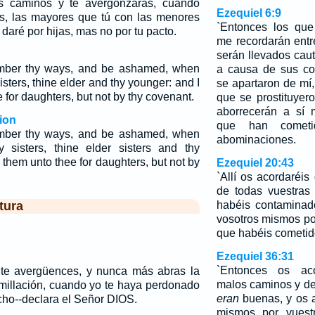
s caminos y te avergonzarás, cuando
Ezequiel 6:9
s, las mayores que tú con las menores
`Entonces los que
 daré por hijas, mas no por tu pacto.
me recordarán ent
serán llevados caut
mber thy ways, and be ashamed, when
a causa de sus co
isters, thine elder and thy younger: and I
se apartaron de mí
e for daughters, but not by thy covenant.
que se prostituyero
aborrecerán a sí 
ion
que han cometi
mber thy ways, and be ashamed, when
abominaciones.
y sisters, thine elder sisters and thy
e them unto thee for daughters, but not by
Ezequiel 20:43
`Allí os acordaréi
de todas vuestras
tura
habéis contaminad
vosotros mismos po
que habéis cometid
Ezequiel 36:31
`Entonces os aco
 te avergüences, y nunca más abras la
malos caminos y de
millación, cuando yo te haya perdonado
eran
buenas, y os a
cho--declara el Señor DIOS.
mismos por vuestr