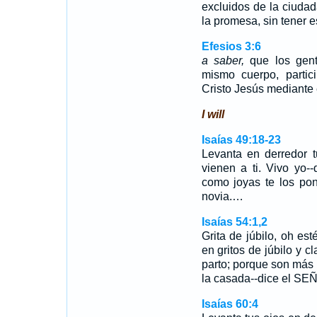
excluidos de la ciudad
la promesa, sin tener 
Efesios 3:6
a saber,
que los gent
mismo cuerpo, parti
Cristo Jesús mediante 
I will
Isaías 49:18-23
Levanta en derredor t
vienen a ti. Vivo yo-
como joyas te los pon
novia.…
Isaías 54:1,2
Grita de júbilo, oh est
en gritos de júbilo y c
parto; porque son más l
la casada--dice el S
Isaías 60:4