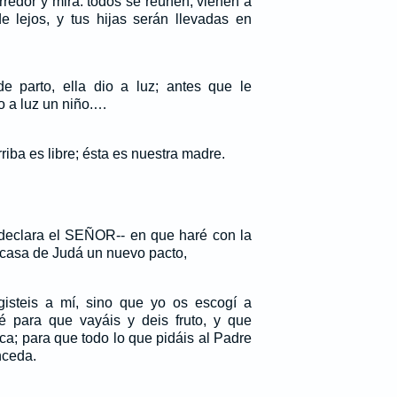
rredor y mira: todos se reúnen, vienen a
de lejos, y tus hijas serán llevadas en
e parto, ella dio a luz; antes que le
io a luz un niño.…
riba es libre; ésta es nuestra madre.
-declara el SEÑOR-- en que haré con la
a casa de Judá un nuevo pacto,
isteis a mí, sino que yo os escogí a
é para que vayáis y deis fruto, y que
ca; para que todo lo que pidáis al Padre
ceda.