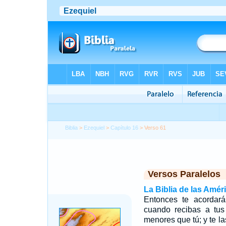
Biblia
>
Ezequiel
>
Capítulo 16
> Verso 61
Versos Paralelos
La Biblia de las Amér
Entonces te acordar
cuando recibas a tu
menores que tú; y te la