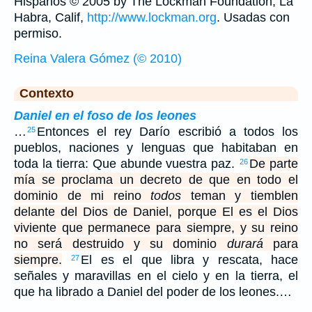
Hispanos © 2005 by The Lockman Foundation, La
Habra, Calif,
http://www.lockman.org
. Usadas con
permiso.
Reina Valera Gómez (© 2010)
Contexto
Daniel en el foso de los leones
…
Entonces el rey Darío escribió a todos los
25
pueblos, naciones y lenguas que habitaban en
toda la tierra: Que abunde vuestra paz.
De parte
26
mía se proclama un decreto de que en todo el
dominio de mi reino
todos
teman y tiemblen
delante del Dios de Daniel, porque El es el Dios
viviente que permanece para siempre, y su reino
no será destruido y su dominio
durará
para
siempre.
El es el que libra y rescata, hace
27
señales y maravillas en el cielo y en la tierra, el
que ha librado a Daniel del poder de los leones.…