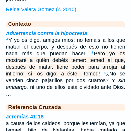
Reina Valera Gómez (© 2010)
Contexto
Advertencia contra la hipocresía
Y yo os digo, amigos míos: no temáis a los que
4
matan el cuerpo, y después de esto no tienen
nada más que puedan hacer.
Pero yo os
5
mostraré a quién debéis temer: temed al que,
después de matar, tiene poder para arrojar al
infierno; sí, os digo: a éste, ¡temed!
¿No se
6
venden cinco pajarillos por dos cuartos? Y
sin
embargo,
ni uno de ellos está olvidado ante Dios.
…
Referencia Cruzada
Jeremías 41:18
a causa de los caldeos, porque les temían, ya que
Ismael, hijo de Netanías, había matado a