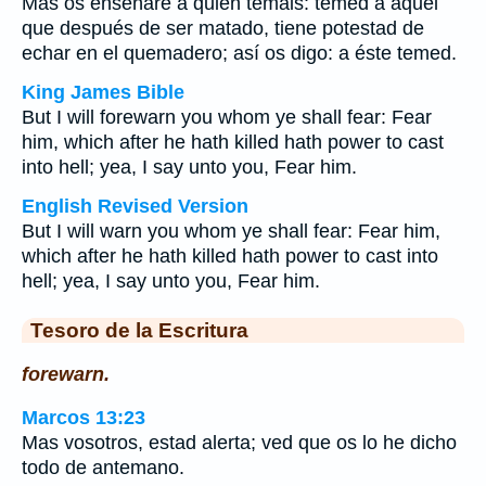
Mas os enseñaré a quién temáis: temed a aquel
que después de ser matado, tiene potestad de
echar en el quemadero; así os digo: a éste temed.
King James Bible
But I will forewarn you whom ye shall fear: Fear
him, which after he hath killed hath power to cast
into hell; yea, I say unto you, Fear him.
English Revised Version
But I will warn you whom ye shall fear: Fear him,
which after he hath killed hath power to cast into
hell; yea, I say unto you, Fear him.
Tesoro de la Escritura
forewarn.
Marcos 13:23
Mas vosotros, estad alerta; ved que os lo he dicho
todo de antemano.