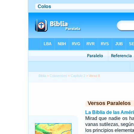
Biblia
>
Colosenses
>
Capítulo 2
> Verso 8
Versos Paralelos
La Biblia de las Amér
Mirad que nadie os h
vanas sutilezas, según
los principios element