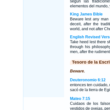
según las tradicio
elementos del mundo, y
King James Bible
Beware lest any man 
deceit, after the trad
world, and not after Chr
English Revised Vers
Take heed lest there s
through his philosophy
men, after the rudiments
Tesoro de la Escri
Beware.
Deuteronomio 6:12
entonces ten cuidado,
sacó de la tierra de Eg
Mateo 7:15
Cuidaos de los falso
vestidos de ovejas, pe