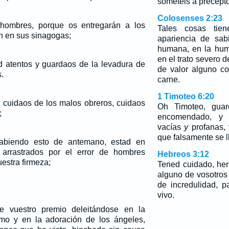
sometéis a precept
Colosenses 2:23
hombres, porque os entregarán a los
Tales cosas tie
án en sus sinagogas;
apariencia de sab
humana, en la hum
en el trato severo 
ad atentos y guardaos de la levadura de
de valor alguno co
.
carne.
1 Timoteo 6:20
, cuidaos de los malos obreros, cuidaos
Oh Timoteo, gua
;
encomendado, y e
vacías
y
profanas, 
que falsamente se l
sabiendo esto de antemano, estad en
arrastrados por el error de hombres
Hebreos 3:12
uestra firmeza;
Tened cuidado, he
alguno de vosotro
de incredulidad, p
vivo.
e vuestro premio deleitándose en la
smo y en la adoración de los ángeles,