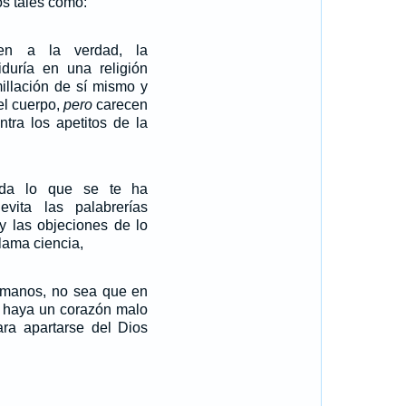
os tales como:
nen a la verdad, la
iduría en una religión
illación de sí mismo y
del cuerpo,
pero
carecen
ntra los apetitos de la
rda lo que se te ha
vita las palabrerías
y las objeciones de lo
lama ciencia,
rmanos, no sea que en
s haya un corazón malo
ara apartarse del Dios