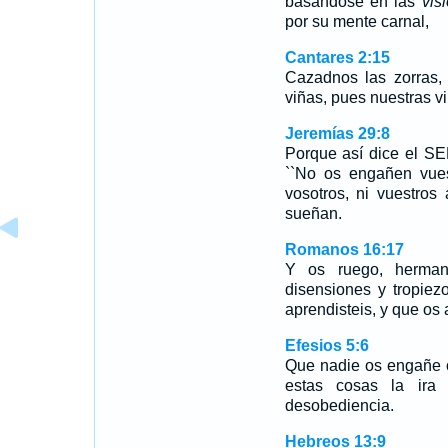
basándose en las
vis
por su mente carnal,
Cantares 2:15
Cazadnos las zorras,
viñas, pues nuestras vi
Jeremías 29:8
Porque así dice el SEÑ
``No os engañen vues
vosotros, ni vuestros
sueñan.
Romanos 16:17
Y os ruego, herman
disensiones y tropiez
aprendisteis, y que os 
Efesios 5:6
Que nadie os engañe 
estas cosas la ira
desobediencia.
Hebreos 13:9