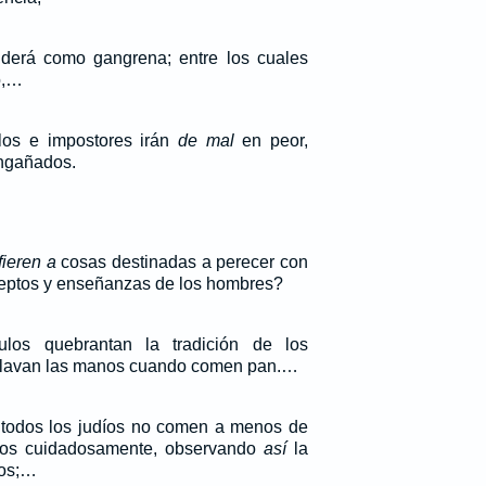
nderá como gangrena; entre los cuales
o,…
los e impostores irán
de mal
en peor,
ngañados.
fieren a
cosas destinadas a perecer con
eceptos y enseñanzas de los hombres?
ulos quebrantan la tradición de los
 lavan las manos cuando comen pan.…
y todos los judíos no comen a menos de
nos cuidadosamente, observando
así
la
nos;…