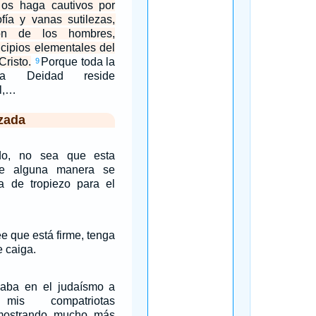
os haga cautivos por
ofía y vanas sutilezas,
ión de los hombres,
ncipios elementales del
risto.
Porque toda la
9
la Deidad reside
l,…
zada
do, no sea que esta
 de alguna manera se
ra de tropiezo para el
ee que está firme, tenga
 caiga.
aba en el judaísmo a
is compatriotas
mostrando mucho más