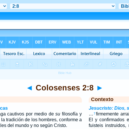
◄
Colosenses 2:8
►
Contexto
icas
Jesucristo: Dios, 
aga cautivos por medio de
su
filosofía y
…
firmemente arra
7
 la tradición de los hombres, conforme a
El y confirmados e
ales del mundo y no según Cristo.
fuisteis instruidos