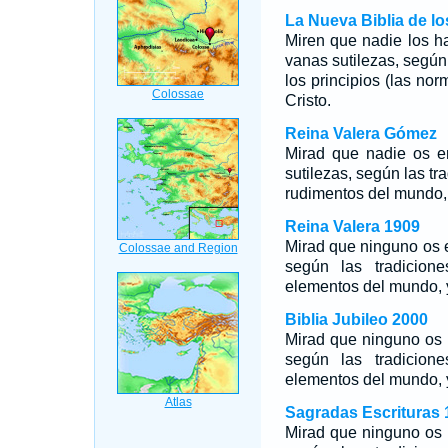
La Nueva Biblia de l
Miren que nadie los ha
vanas sutilezas, según
los principios (las n
Cristo.
Reina Valera Gómez
Mirad que nadie os e
sutilezas, según las tr
rudimentos del mundo, 
Reina Valera 1909
Mirad que ninguno os e
según las tradicion
elementos del mundo, y
Biblia Jubileo 2000
Mirad que ninguno os e
según las tradicio
elementos del mundo, y
Sagradas Escrituras 
Mirad que ninguno os e