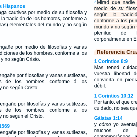
Mirad que nadie 
8
os Hispanos
medio de
su
filos
ga cautivos por medio de su filosofía y
según la tradic
 la tradición de los hombres, conforme a
conforme a los pri
ormas) elementales del mundo y no según
mundo y no según C
plenitud de 
corporalmente en E
ngañe por medio de filosofías y vanas
Referencia Cru
adiciones de los hombres, conforme a los
y no según Cristo.
1 Corintios 8:9
Mas tened cuida
vuestra libertad
ngañe por filosofías y vanas sustilezas,
convierta en pied
es de los hombres, conforme á los
débil.
 no según Cristo:
1 Corintios 10:12
Por tanto, el que cr
ngañe por filosofías y vanas sutilezas,
cuidado, no sea que
nes
de
los hombres, conforme a los
 no según el Cristo,
Gálatas 1:14
y
cómo
yo aventaj
1569
muchos de m
ngañe por filosofías y vanas sutilezas,
contemporáneos, 