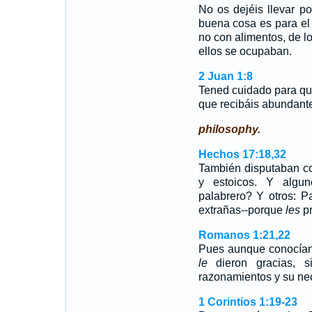
No os dejéis llevar po
buena cosa es para el c
no con alimentos, de lo
ellos se ocupaban.
2 Juan 1:8
Tened cuidado para qu
que recibáis abundant
philosophy.
Hechos 17:18,32
También disputaban co
y estoicos. Y algun
palabrero? Y otros: P
extrañas--porque
les
pr
Romanos 1:21,22
Pues aunque conocían 
le
dieron gracias, 
razonamientos y su ne
1 Corintios 1:19-23