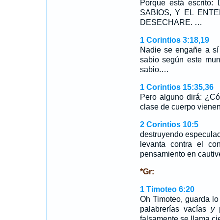
Porque está escrit
SABIOS, Y EL ENT
DESECHARE. …
1 Corintios 3:18,19
Nadie se engañe a sí
sabio según este mund
sabio.…
1 Corintios 15:35,36
Pero alguno dirá: ¿C
clase de cuerpo vien
2 Corintios 10:5
destruyendo especulac
levanta contra el co
pensamiento en cautive
*Gr:
1 Timoteo 6:20
Oh Timoteo, guarda lo
palabrerías vacías
y
p
falsamente se llama ci