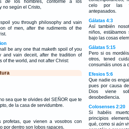
nes
de
los hombres, conforme a los
celo por las t
 no según el Cristo,
antepasados.
Gálatas 4:3
spoil you through philosophy and vain
Así también nosot
ition of men, after the rudiments of the
niños, estábamos 
ist.
bajo las cosas ele
ion
Gálatas 5:15
hall be any one that maketh spoil of you
Pero si os mordéi
 and vain deceit, after the tradition of
otros, tened cui
 of the world, and not after Christ:
consumáis unos a o
tura
Efesios 5:6
Que nadie os enga
pues por causa de
Dios viene so
desobediencia.
 no sea que te olvides del SEÑOR que te
ipto, de la casa de servidumbre.
Colosenses 2:20
Si habéis muert
principios elemen
s profetas, que vienen a vosotros con
qué, como si
aún
vi
ro por dentro son lobos rapaces.