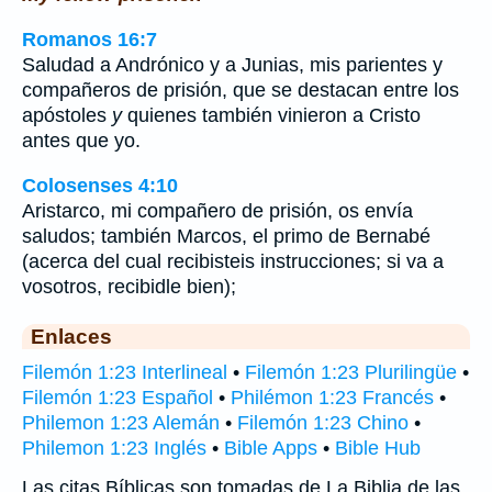
Romanos 16:7
Saludad a Andrónico y a Junias, mis parientes y
compañeros de prisión, que se destacan entre los
apóstoles
y
quienes también vinieron a Cristo
antes que yo.
Colosenses 4:10
Aristarco, mi compañero de prisión, os envía
saludos; también Marcos, el primo de Bernabé
(acerca del cual recibisteis instrucciones; si va a
vosotros, recibidle bien);
Enlaces
Filemón 1:23 Interlineal
•
Filemón 1:23 Plurilingüe
•
Filemón 1:23 Español
•
Philémon 1:23 Francés
•
Philemon 1:23 Alemán
•
Filemón 1:23 Chino
•
Philemon 1:23 Inglés
•
Bible Apps
•
Bible Hub
Las citas Bíblicas son tomadas de La Biblia de las