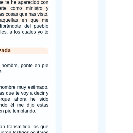
ue te he aparecido con
arte como ministro y
las cosas que has visto,
 aquellas en que me
librándote del pueblo
les, a los cuales yo te
zada
e hombre, ponte en pie
e.
, hombre muy estimado,
as que te voy a decir y
orque ahora he sido
ndo él me dijo estas
en pie temblando.
an transmitido los que
fueron testigos oculares