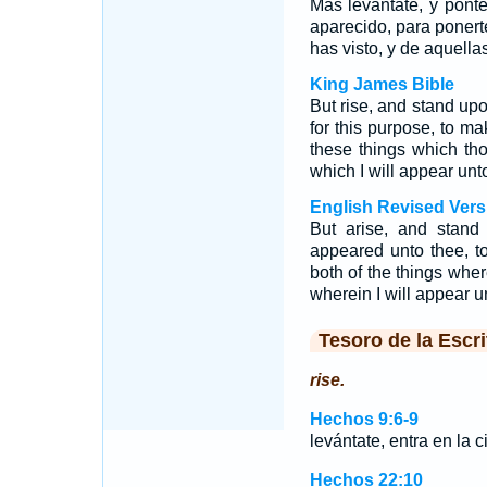
Mas levántate, y ponte
aparecido, para ponerte
has visto, y de aquella
King James Bible
But rise, and stand upo
for this purpose, to ma
these things which tho
which I will appear unt
English Revised Vers
But arise, and stand 
appeared unto thee, t
both of the things wher
wherein I will appear u
Tesoro de la Escri
rise.
Hechos 9:6-9
levántate, entra en la 
Hechos 22:10