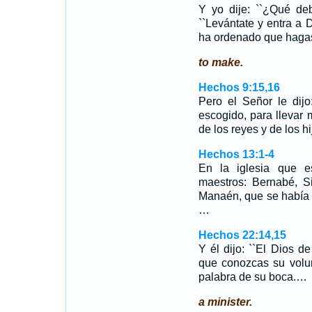
Y yo dije: ``¿Qué de
``Levántate y entra a D
ha ordenado que haga
to make.
Hechos 9:15,16
Pero el Señor le dij
escogido, para llevar 
de los reyes y de los h
Hechos 13:1-4
En la iglesia que e
maestros: Bernabé, S
Manaén, que se había c
…
Hechos 22:14,15
Y él dijo: ``El Dios 
que conozcas su volun
palabra de su boca.…
a minister.