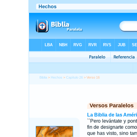
Biblia
>
Hechos
>
Capítulo 26
> Verso 16
Versos Paralelos
La Biblia de las Amér
``Pero levántate y pon
fin de designarte como 
que has visto, sino t