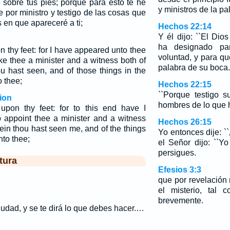
 sobre tus pies; porque para esto te he
y ministros de la pa
 por ministro y testigo de las cosas que
s en que apareceré a ti;
Hechos 22:14
Y él dijo: ``El Dio
ha designado pa
n thy feet: for I have appeared unto thee
voluntad, y para qu
ke thee a minister and a witness both of
palabra de su boca.
u hast seen, and of those things in the
o thee;
Hechos 22:15
``Porque testigo 
ion
hombres de lo que h
upon thy feet: for to this end have I
o appoint thee a minister and a witness
Hechos 26:15
ein thou hast seen me, and of the things
Yo entonces dije: 
nto thee;
el Señor dijo: ``Y
persigues.
tura
Efesios 3:3
que por revelación
el misterio, tal 
brevemente.
ciudad, y se te dirá lo que debes hacer.…