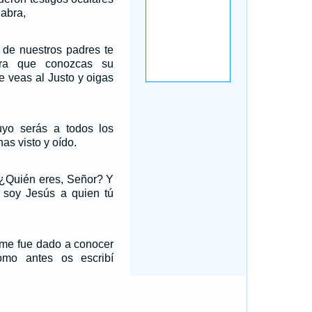
labra,
s de nuestros padres te
ra que conozcas su
e veas al Justo y oigas
suyo serás a todos los
as visto y oído.
``¿Quién eres, Señor? Y
o soy Jesús a quien tú
 me fue dado a conocer
como antes os escribí