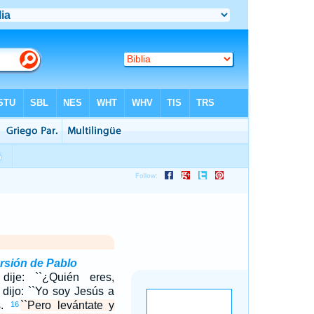
ersión de Pablo
dije: ``¿Quién eres,
dijo: ``Yo soy Jesús a
s.
``Pero levántate y
16