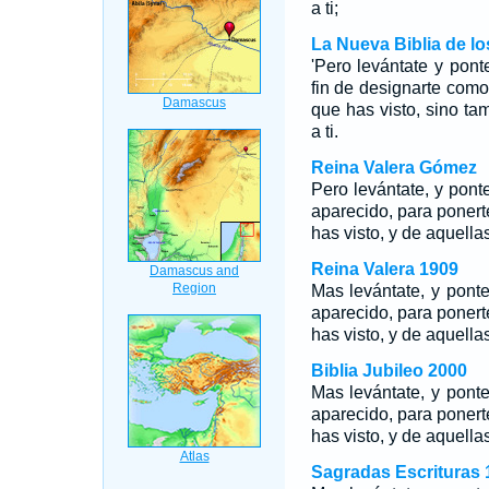
a ti;
La Nueva Biblia de l
'Pero levántate y pont
fin de designarte como 
que has visto, sino t
a ti.
Reina Valera Gómez
Pero levántate, y pont
aparecido, para ponerte
has visto, y de aquella
Reina Valera 1909
Mas levántate, y ponte
aparecido, para ponerte
has visto, y de aquella
Biblia Jubileo 2000
Mas levántate, y ponte
aparecido, para ponerte
has visto, y de aquella
Sagradas Escrituras 