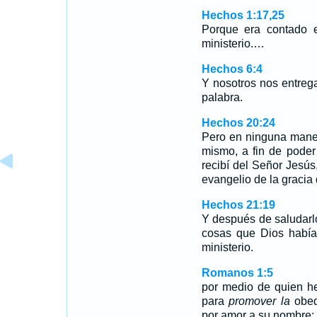
Hechos 1:17,25
Porque era contado e
ministerio.…
Hechos 6:4
Y nosotros nos entrega
palabra.
Hechos 20:24
Pero en ninguna maner
mismo, a fin de poder 
recibí del Señor Jesú
evangelio de la gracia 
Hechos 21:19
Y después de saludarlo
cosas que Dios había
ministerio.
Romanos 1:5
por medio de quien he
para
promover la
obedi
por amor a su nombre;