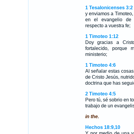
1 Tesalonicenses 3:2
y enviamos a Timoteo,
en el evangelio de C
respecto a vuestra fe;
1 Timoteo 1:12
Doy gracias a Cris
fortalecido, porque
ministerio;
1 Timoteo 4:6
Al señalar estas cosa
de Cristo Jesús, nutrid
doctrina que has segui
2 Timoteo 4:5
Pero tú, sé sobrio en t
trabajo de un evangelis
in the.
Hechos 18:9,10
Y por medio de una vi