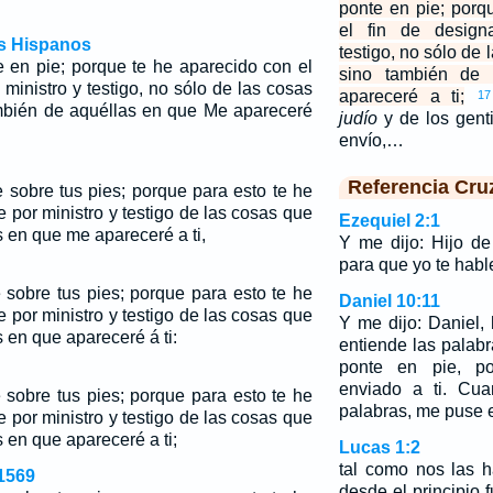
ponte en pie; porq
el fin de design
os Hispanos
testigo, no sólo de 
e en pie; porque te he aparecido con el
sino también de
ministro y testigo, no sólo de las cosas
apareceré a ti;
17
ambién de aquéllas en que Me apareceré
judío
y de los genti
envío,…
Referencia Cru
e sobre tus pies; porque para esto te he
 por ministro y testigo de las cosas que
Ezequiel 2:1
s en que me apareceré a ti,
Y me dijo: Hijo d
para que yo te habl
 sobre tus pies; porque para esto te he
Daniel 10:11
 por ministro y testigo de las cosas que
Y me dijo: Daniel
s en que apareceré á ti:
entiende las palabr
ponte en pie, p
enviado a ti. Cua
 sobre tus pies; porque para esto te he
palabras, me puse 
 por ministro y testigo de las cosas que
s en que apareceré a ti;
Lucas 1:2
tal como nos las h
1569
desde el principio 