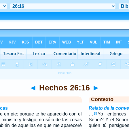
◄
Hechos 26:16
►
Contexto
icas
Relato de la conv
te en pie; porque te he aparecido con el
…
Yo entonces 
15
ministro y testigo, no sólo de las cosas
Señor? Y el Señor 
ambién de aquellas en que me apareceré
quien tú persigue