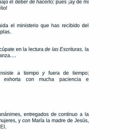
bajo el deber
de hacerlo;
pues ¡ay de mí
lio!
ida el ministerio que has recibido del
plas.
ocúpate en la lectura
de las Escrituras,
la
ñanza.…
 insiste a tiempo
y
fuera de tiempo;
e, exhorta con mucha paciencia e
unánimes, entregados de continuo a la
mujeres, y
con
María la madre de Jesús,
El.