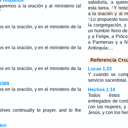
os Hispanos
sabiduría, a quie
aremos a la oración y al ministerio (al
esta tarea.
Y noso
4
"
a la oración y al m
Lo propuesto tuvo
5
la congregación, y
s en la oración, y en el ministerio de la
un hombre lleno de 
y a Felipe, a Próco
a Parmenas y a Ni
s en la oración, y en el ministerio de la
Antioquía;…
Referencia Cru
s en la oración, y en el ministerio de la
Lucas 1:23
Y cuando se cumpl
servicio sacerdotal,
1569
s en la oración, y en el ministerio de la
Hechos 1:14
Todos éstos e
entregados de cont
con las mujeres, y
elves continually to prayer, and to the
Jesús, y con los he
ion