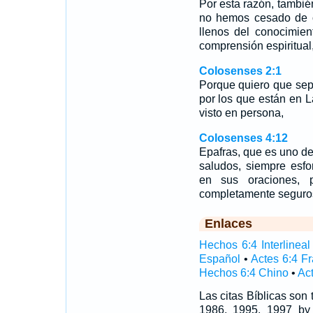
Por esta razón, tambié
no hemos cesado de o
llenos del conocimien
comprensión espiritua
Colosenses 2:1
Porque quiero que sep
por los que están en 
visto en persona,
Colosenses 4:12
Epafras, que es uno de 
saludos, siempre esfo
en sus oraciones, p
completamente seguros
Enlaces
Hechos 6:4 Interlineal
Español
•
Actes 6:4 F
Hechos 6:4 Chino
•
Act
Las citas Bíblicas son
1986, 1995, 1997 by