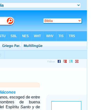
 diáconos
anos, escoged de entre
 hombres de buena
del Espíritu
Santo
y de