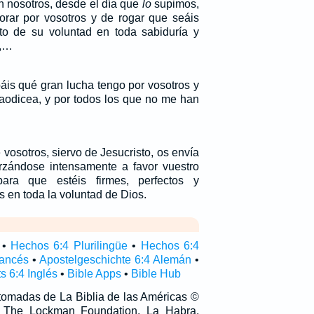
n nosotros, desde el día que
lo
supimos,
rar por vosotros y de rogar que seáis
to de su voluntad en toda sabiduría y
l,…
áis qué gran lucha tengo por vosotros y
Laodicea, y por todos los que no me han
vosotros, siervo de Jesucristo, os envía
rzándose intensamente a favor vuestro
ara que estéis firmes, perfectos y
 en toda la voluntad de Dios.
•
Hechos 6:4 Plurilingüe
•
Hechos 6:4
rancés
•
Apostelgeschichte 6:4 Alemán
•
s 6:4 Inglés
•
Bible Apps
•
Bible Hub
 tomadas de La Biblia de las Américas ©
 The Lockman Foundation, La Habra,