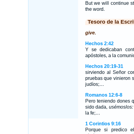
But we will continue st
the word.
Tesoro de la Escri
give.
Hechos 2:42
Y se dedicaban cont
apóstoles, a la comunió
Hechos 20:19-31
sirviendo al Señor co
pruebas que vinieron s
judíos;…
Romanos 12:6-8
Pero teniendo dones q
sido dada,
usémoslos:
la fe;…
1 Corintios 9:16
Porque si predico e