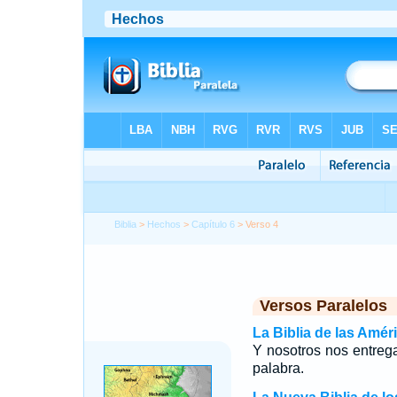
Biblia
>
Hechos
>
Capítulo 6
> Verso 4
Versos Paralelos
La Biblia de las Amér
Y nosotros nos entrega
palabra.