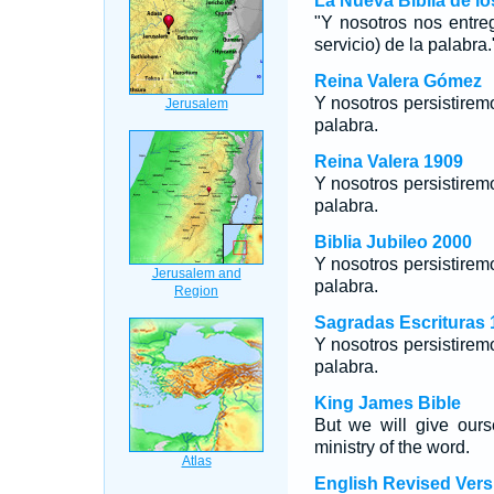
La Nueva Biblia de l
"Y nosotros nos entreg
servicio) de la palabra.
Reina Valera Gómez
Y nosotros persistiremo
palabra.
Reina Valera 1909
Y nosotros persistiremo
palabra.
Biblia Jubileo 2000
Y nosotros persistiremo
palabra.
Sagradas Escrituras 
Y nosotros persistiremo
palabra.
King James Bible
But we will give ours
ministry of the word.
English Revised Vers