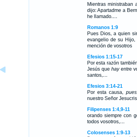
Mientras ministraban 
dijo: Apartadme a Bern
he llamado.…
Romanos 1:9
Pues Dios, a quien si
evangelio de su Hijo,
mención de vosotros
Efesios 1:15-17
Por esta razón también
Jesús que
hay
entre v
santos,…
Efesios 3:14-21
Por esta causa,
pues
nuestro Señor Jesucri
Filipenses 1:4,9-11
orando siempre con g
todos vosotros,…
Colosenses 1:9-13