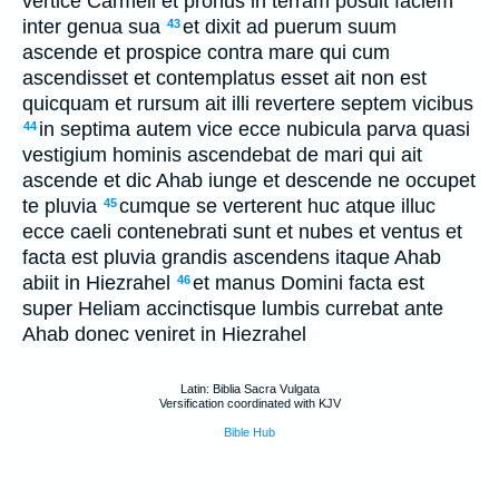
vertice Carmeli et pronus in terram posuit faciem
inter genua sua
et dixit ad puerum suum
43
ascende et prospice contra mare qui cum
ascendisset et contemplatus esset ait non est
quicquam et rursum ait illi revertere septem vicibus
in septima autem vice ecce nubicula parva quasi
44
vestigium hominis ascendebat de mari qui ait
ascende et dic Ahab iunge et descende ne occupet
te pluvia
cumque se verterent huc atque illuc
45
ecce caeli contenebrati sunt et nubes et ventus et
facta est pluvia grandis ascendens itaque Ahab
abiit in Hiezrahel
et manus Domini facta est
46
super Heliam accinctisque lumbis currebat ante
Ahab donec veniret in Hiezrahel
Latin: Biblia Sacra Vulgata
Versification coordinated with KJV
Bible Hub