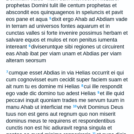
prophetas Domini tulit ille centum prophetas et
abscondit eos quinquagenos in speluncis et pavit
eos pane et aqua
dixit ergo Ahab ad Abdiam vade
5
in terram ad universos fontes aquarum et in
cunctas valles si forte invenire possimus herbam et
salvare equos et mulos et non penitus iumenta
intereant
diviseruntque sibi regiones ut circuirent
6
eas Ahab ibat per viam unam et Abdias per viam
alteram seorsum
cumque esset Abdias in via Helias occurrit ei qui
7
cum cognovisset eum cecidit super faciem suam et
ait num tu es domine mi Helias
cui ille respondit
8
ego vade dic domino tuo adest Helias
et ille quid
9
peccavi inquit quoniam trades me servum tuum in
manu Ahab ut interficiat me
vivit Dominus Deus
10
tuus non est gens aut regnum quo non miserit
dominus meus te requirens et respondentibus
cunctis non est hic adiuravit regna singula et
11