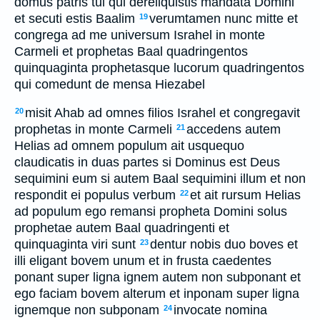
domus patris tui qui dereliquistis mandata Domini
et secuti estis Baalim
verumtamen nunc mitte et
19
congrega ad me universum Israhel in monte
Carmeli et prophetas Baal quadringentos
quinquaginta prophetasque lucorum quadringentos
qui comedunt de mensa Hiezabel
misit Ahab ad omnes filios Israhel et congregavit
20
prophetas in monte Carmeli
accedens autem
21
Helias ad omnem populum ait usquequo
claudicatis in duas partes si Dominus est Deus
sequimini eum si autem Baal sequimini illum et non
respondit ei populus verbum
et ait rursum Helias
22
ad populum ego remansi propheta Domini solus
prophetae autem Baal quadringenti et
quinquaginta viri sunt
dentur nobis duo boves et
23
illi eligant bovem unum et in frusta caedentes
ponant super ligna ignem autem non subponant et
ego faciam bovem alterum et inponam super ligna
ignemque non subponam
invocate nomina
24