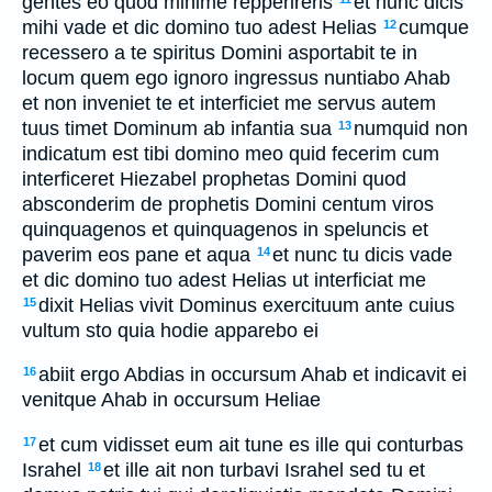
gentes eo quod minime repperireris
et nunc dicis
mihi vade et dic domino tuo adest Helias
cumque
12
recessero a te spiritus Domini asportabit te in
locum quem ego ignoro ingressus nuntiabo Ahab
et non inveniet te et interficiet me servus autem
tuus timet Dominum ab infantia sua
numquid non
13
indicatum est tibi domino meo quid fecerim cum
interficeret Hiezabel prophetas Domini quod
absconderim de prophetis Domini centum viros
quinquagenos et quinquagenos in speluncis et
paverim eos pane et aqua
et nunc tu dicis vade
14
et dic domino tuo adest Helias ut interficiat me
dixit Helias vivit Dominus exercituum ante cuius
15
vultum sto quia hodie apparebo ei
abiit ergo Abdias in occursum Ahab et indicavit ei
16
venitque Ahab in occursum Heliae
et cum vidisset eum ait tune es ille qui conturbas
17
Israhel
et ille ait non turbavi Israhel sed tu et
18