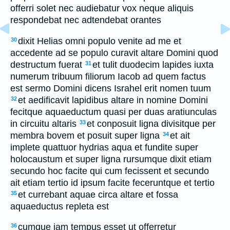
offerri solet nec audiebatur vox neque aliquis
respondebat nec adtendebat orantes
dixit Helias omni populo venite ad me et
30
accedente ad se populo curavit altare Domini quod
destructum fuerat
et tulit duodecim lapides iuxta
31
numerum tribuum filiorum Iacob ad quem factus
est sermo Domini dicens Israhel erit nomen tuum
et aedificavit lapidibus altare in nomine Domini
32
fecitque aquaeductum quasi per duas aratiunculas
in circuitu altaris
et conposuit ligna divisitque per
33
membra bovem et posuit super ligna
et ait
34
implete quattuor hydrias aqua et fundite super
holocaustum et super ligna rursumque dixit etiam
secundo hoc facite qui cum fecissent et secundo
ait etiam tertio id ipsum facite feceruntque et tertio
et currebant aquae circa altare et fossa
35
aquaeductus repleta est
cumque iam tempus esset ut offerretur
36