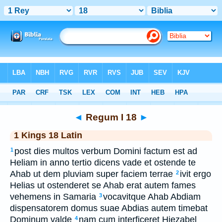
Bible
>
Latin
> Regum I 18
◄
Regum I 18
►
1 Kings 18 Latin
post dies multos verbum Domini factum est ad
1
Heliam in anno tertio dicens vade et ostende te
Ahab ut dem pluviam super faciem terrae
ivit ergo
2
Helias ut ostenderet se Ahab erat autem fames
vehemens in Samaria
vocavitque Ahab Abdiam
3
dispensatorem domus suae Abdias autem timebat
Dominum valde
nam cum interficeret Hiezabel
4