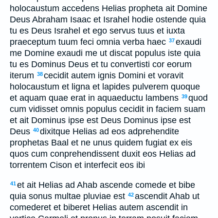
holocaustum accedens Helias propheta ait Domine
Deus Abraham Isaac et Israhel hodie ostende quia
tu es Deus Israhel et ego servus tuus et iuxta
praeceptum tuum feci omnia verba haec
exaudi
37
me Domine exaudi me ut discat populus iste quia
tu es Dominus Deus et tu convertisti cor eorum
iterum
cecidit autem ignis Domini et voravit
38
holocaustum et ligna et lapides pulverem quoque
et aquam quae erat in aquaeductu lambens
quod
39
cum vidisset omnis populus cecidit in faciem suam
et ait Dominus ipse est Deus Dominus ipse est
Deus
dixitque Helias ad eos adprehendite
40
prophetas Baal et ne unus quidem fugiat ex eis
quos cum conprehendissent duxit eos Helias ad
torrentem Cison et interfecit eos ibi
et ait Helias ad Ahab ascende comede et bibe
41
quia sonus multae pluviae est
ascendit Ahab ut
42
comederet et biberet Helias autem ascendit in