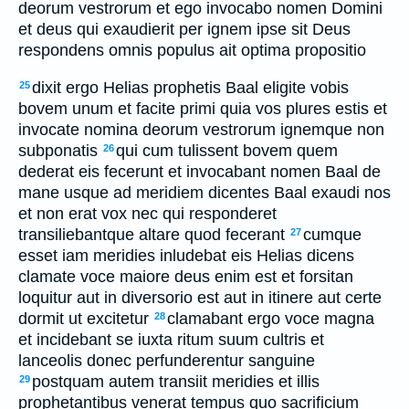
deorum vestrorum et ego invocabo nomen Domini
et deus qui exaudierit per ignem ipse sit Deus
respondens omnis populus ait optima propositio
dixit ergo Helias prophetis Baal eligite vobis
25
bovem unum et facite primi quia vos plures estis et
invocate nomina deorum vestrorum ignemque non
subponatis
qui cum tulissent bovem quem
26
dederat eis fecerunt et invocabant nomen Baal de
mane usque ad meridiem dicentes Baal exaudi nos
et non erat vox nec qui responderet
transiliebantque altare quod fecerant
cumque
27
esset iam meridies inludebat eis Helias dicens
clamate voce maiore deus enim est et forsitan
loquitur aut in diversorio est aut in itinere aut certe
dormit ut excitetur
clamabant ergo voce magna
28
et incidebant se iuxta ritum suum cultris et
lanceolis donec perfunderentur sanguine
postquam autem transiit meridies et illis
29
prophetantibus venerat tempus quo sacrificium