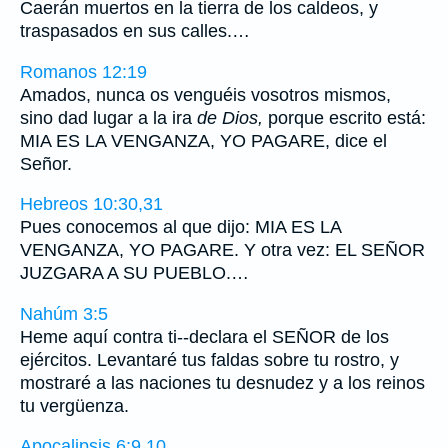
Caerán muertos en la tierra de los caldeos, y
traspasados en sus calles.…
Romanos 12:19
Amados, nunca os venguéis vosotros mismos,
sino dad lugar a la ira
de Dios,
porque escrito está:
MIA ES LA VENGANZA, YO PAGARE, dice el
Señor.
Hebreos 10:30,31
Pues conocemos al que dijo: MIA ES LA
VENGANZA, YO PAGARE. Y otra vez: EL SEÑOR
JUZGARA A SU PUEBLO.…
Nahúm 3:5
Heme aquí contra ti--declara el SEÑOR de los
ejércitos. Levantaré tus faldas sobre tu rostro, y
mostraré a las naciones tu desnudez y a los reinos
tu vergüenza.
Apocalipsis 6:9,10