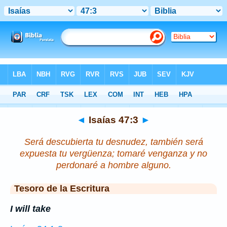
Biblia
>
Isaías
>
Capítulo 47
> Verso 3
◄
Isaías 47:3
►
Será descubierta tu desnudez, también será
expuesta tu vergüenza; tomaré venganza y no
perdonaré a hombre alguno.
Tesoro de la Escritura
I will take