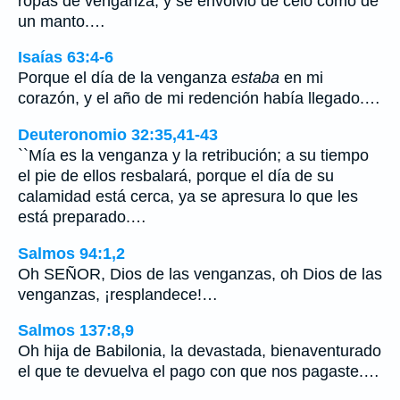
ropas de venganza, y se envolvió de celo como de
un manto.…
Isaías 63:4-6
Porque el día de la venganza
estaba
en mi
corazón, y el año de mi redención había llegado.…
Deuteronomio 32:35,41-43
``Mía es la venganza y la retribución; a su tiempo
el pie de ellos resbalará, porque el día de su
calamidad está cerca, ya se apresura lo que les
está preparado.…
Salmos 94:1,2
Oh SEÑOR, Dios de las venganzas, oh Dios de las
venganzas, ¡resplandece!…
Salmos 137:8,9
Oh hija de Babilonia, la devastada, bienaventurado
el que te devuelva el pago con que nos pagaste.…