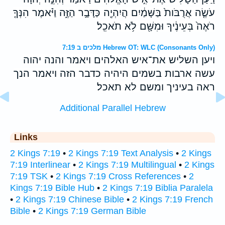
עֹשֶׂ֤ה אֲרֻבֹּות֙ בַּשָּׁמַ֔יִם הֲיִהְיֶ֖ה כַּדָּבָ֣ר הַזֶּ֑ה וַיֹּ֗אמֶר הִנְּךָ֤
רֹאֶה֙ בְּעֵינֶ֔יךָ וּמִשָּׁ֖ם לֹ֥א תֹאכֵֽל׃
מלכים ב 7:19 Hebrew OT: WLC (Consonants Only)
ויען השליש את־איש האלהים ויאמר והנה יהוה
עשה ארבות בשמים היהיה כדבר הזה ויאמר הנך
ראה בעיניך ומשם לא תאכל׃
Additional Parallel Hebrew
Links
2 Kings 7:19
•
2 Kings 7:19 Text Analysis
•
2 Kings
7:19 Interlinear
•
2 Kings 7:19 Multilingual
•
2 Kings
7:19 TSK
•
2 Kings 7:19 Cross References
•
2
Kings 7:19 Bible Hub
•
2 Kings 7:19 Biblia Paralela
•
2 Kings 7:19 Chinese Bible
•
2 Kings 7:19 French
Bible
•
2 Kings 7:19 German Bible