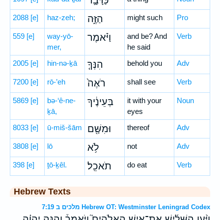
כַּדָּבָ֣ר
2088
[e]
haz-zeh;
הַזֶּ֑ה
might such
Pro
559
[e]
way-yō-
וַיֹּ֗אמֶר
and be? And
Verb
mer,
he said
2005
[e]
hin-nə-ḵā
הִנְּךָ֤
behold you
Adv
7200
[e]
rō-’eh
רֹאֶה֙
shall see
Verb
5869
[e]
bə-‘ê-ne-
בְּעֵינֶ֔יךָ
it with your
Noun
ḵā,
eyes
8033
[e]
ū-miš-šām
וּמִשָּׁ֖ם
thereof
Adv
3808
[e]
lō
לֹ֥א
not
Adv
398
[e]
ṯō-ḵêl.
תֹאכֵֽל׃
do eat
Verb
Hebrew Texts
מלכים ב 7:19 Hebrew OT: Westminster Leningrad Codex
וַיַּ֨עַן הַשָּׁלִ֜ישׁ אֶת־אִ֣ישׁ הָאֱלֹהִים֮ וַיֹּאמַר֒ וְהִנֵּ֣ה יְהוָ֗ה