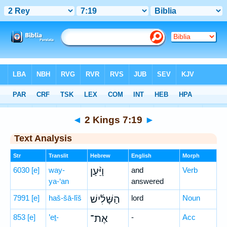
Bible
>
Hebrew
> 2 Kings 7:19
◄
2 Kings 7:19
►
Text Analysis
Str
Translit
Hebrew
English
Morph
6030
[e]
way-
וַיַּ֨עַן
and
Verb
ya-‘an
answered
7991
[e]
haš-šā-lîš
הַשָּׁלִ֜ישׁ
lord
Noun
853
[e]
’eṯ-
אֶת־
-
Acc