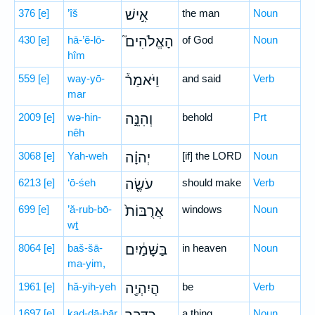
376
[e]
’îš
אִ֣ישׁ
the man
Noun
430
[e]
hā-’ĕ-lō-
הָאֱלֹהִים֮
of God
Noun
hîm
559
[e]
way-yō-
וַיֹּאמַר֒
and said
Verb
mar
2009
[e]
wə-hin-
וְהִנֵּ֣ה
behold
Prt
nêh
3068
[e]
Yah-weh
יְהוָ֗ה
[if] the LORD
Noun
6213
[e]
‘ō-śeh
עֹשֶׂ֤ה
should make
Verb
699
[e]
’ă-rub-bō-
אֲרֻבּוֹת֙
windows
Noun
wṯ
8064
[e]
baš-šā-
בַּשָּׁמַ֔יִם
in heaven
Noun
ma-yim,
1961
[e]
hă-yih-yeh
הֲיִהְיֶ֖ה
be
Verb
1697
[e]
kad-dā-ḇār
a thing
Noun