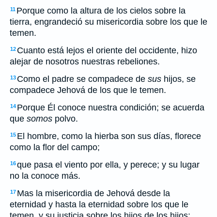
Porque como la altura de los cielos sobre la
11
tierra, engrandeció su misericordia sobre los que le
temen.
Cuanto está lejos el oriente del occidente, hizo
12
alejar de nosotros nuestras rebeliones.
Como el padre se compadece de
sus
hijos, se
13
compadece Jehová de los que le temen.
Porque Él conoce nuestra condición; se acuerda
14
que
somos
polvo.
El hombre, como la hierba son sus días, florece
15
como la flor del campo;
que pasa el viento por ella, y perece; y su lugar
16
no la conoce más.
Mas la misericordia de Jehová desde la
17
eternidad y hasta la eternidad sobre los que le
temen, y su justicia sobre los hijos de los hijos;