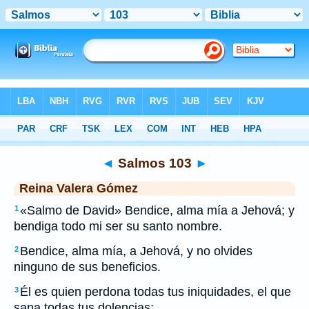
Biblia
>
RVG
> Salmos 103
◄
Salmos 103
►
Reina Valera Gómez
«Salmo de David» Bendice, alma mía a Jehová; y
1
bendiga todo mi ser su santo nombre.
Bendice, alma mía, a Jehová, y no olvides
2
ninguno de sus beneficios.
Él es quien perdona todas tus iniquidades, el que
3
sana todas tus dolencias;