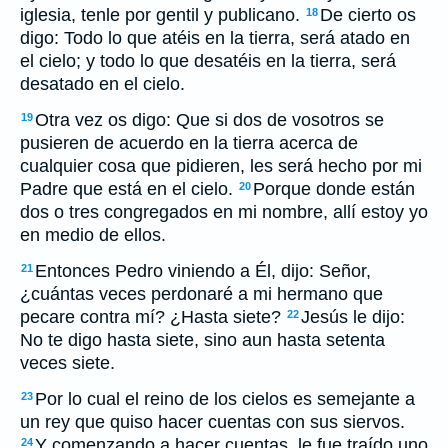
iglesia, tenle por gentil y publicano.
De cierto os
18
digo: Todo lo que atéis en la tierra, será atado en
el cielo; y todo lo que desatéis en la tierra, será
desatado en el cielo.
Otra vez os digo: Que si dos de vosotros se
19
pusieren de acuerdo en la tierra acerca de
cualquier cosa que pidieren, les será hecho por mi
Padre que está en el cielo.
Porque donde están
20
dos o tres congregados en mi nombre, allí estoy yo
en medio de ellos.
Entonces Pedro viniendo a Él, dijo: Señor,
21
¿cuántas veces perdonaré a mi hermano que
pecare contra mí? ¿Hasta siete?
Jesús le dijo:
22
No te digo hasta siete, sino aun hasta setenta
veces siete.
Por lo cual el reino de los cielos es semejante a
23
un rey que quiso hacer cuentas con sus siervos.
Y comenzando a hacer cuentas, le fue traído uno
24