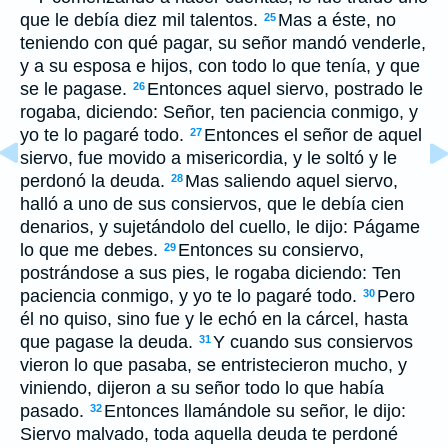
que le debía diez mil talentos.
Mas a éste, no
25
teniendo con qué pagar, su señor mandó venderle,
y a su esposa e hijos, con todo lo que tenía, y que
se le pagase.
Entonces aquel siervo, postrado le
26
rogaba, diciendo: Señor, ten paciencia conmigo, y
yo te lo pagaré todo.
Entonces el señor de aquel
27
siervo, fue movido a misericordia, y le soltó y le
perdonó la deuda.
Mas saliendo aquel siervo,
28
halló a uno de sus consiervos, que le debía cien
denarios, y sujetándolo del cuello, le dijo: Págame
lo que me debes.
Entonces su consiervo,
29
postrándose a sus pies, le rogaba diciendo: Ten
paciencia conmigo, y yo te lo pagaré todo.
Pero
30
él no quiso, sino fue y le echó en la cárcel, hasta
que pagase la deuda.
Y cuando sus consiervos
31
vieron lo que pasaba, se entristecieron mucho, y
viniendo, dijeron a su señor todo lo que había
pasado.
Entonces llamándole su señor, le dijo:
32
Siervo malvado, toda aquella deuda te perdoné