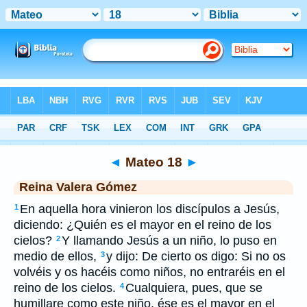
Biblia
>
RVG
> Mateo 18
◄
Mateo 18
►
Reina Valera Gómez
En aquella hora vinieron los discípulos a Jesús,
1
diciendo: ¿Quién es el mayor en el reino de los
cielos?
Y llamando Jesús a un niño, lo puso en
2
medio de ellos,
y dijo: De cierto os digo: Si no os
3
volvéis y os hacéis como niños, no entraréis en el
reino de los cielos.
Cualquiera, pues, que se
4
humillare como este niño, ése es el mayor en el