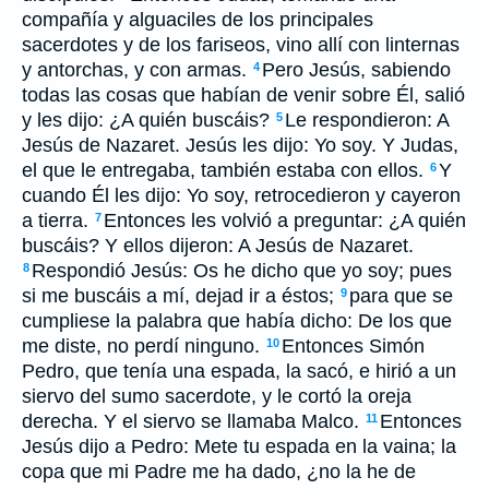
compañía y alguaciles de los principales
sacerdotes y de los fariseos, vino allí con linternas
y antorchas, y con armas.
Pero Jesús, sabiendo
4
todas las cosas que habían de venir sobre Él, salió
y les dijo: ¿A quién buscáis?
Le respondieron: A
5
Jesús de Nazaret. Jesús les dijo: Yo soy. Y Judas,
el que le entregaba, también estaba con ellos.
Y
6
cuando Él les dijo: Yo soy, retrocedieron y cayeron
a tierra.
Entonces les volvió a preguntar: ¿A quién
7
buscáis? Y ellos dijeron: A Jesús de Nazaret.
Respondió Jesús: Os he dicho que yo soy; pues
8
si me buscáis a mí, dejad ir a éstos;
para que se
9
cumpliese la palabra que había dicho: De los que
me diste, no perdí ninguno.
Entonces Simón
10
Pedro, que tenía una espada, la sacó, e hirió a un
siervo del sumo sacerdote, y le cortó la oreja
derecha. Y el siervo se llamaba Malco.
Entonces
11
Jesús dijo a Pedro: Mete tu espada en la vaina; la
copa que mi Padre me ha dado, ¿no la he de