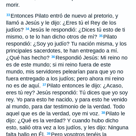
morir.
Entonces Pilato entró de nuevo al pretorio, y
33
llamó a Jesús y le dijo: ¿Eres tú el Rey de los
judíos?
Jesús le respondió: ¿Dices tú esto de ti
34
mismo, o te lo han dicho otros de mí?
Pilato
35
respondió: ¿Soy yo judío? Tu nación misma, y los
principales sacerdotes, te han entregado a mí.
¿Qué has hecho?
Respondió Jesús: Mi reino no
36
es de este mundo; si mi reino fuera de este
mundo, mis servidores pelearían para que yo no
fuera entregado a los judíos; pero ahora mi reino
no es de aquí.
Pilato entonces le dijo: ¿Acaso,
37
eres tú rey? Jesús respondió: Tú dices que yo soy
rey. Yo para esto he nacido, y para esto he venido
al mundo, para dar testimonio de la verdad. Todo
aquel que es de la verdad, oye mi voz.
Pilato le
38
dijo: ¿Qué es la verdad? Y cuando hubo dicho
esto, salió otra vez a los judíos, y les dijo: Ninguna
falta hallo en Él.
Pero vosotros tenéis la
39