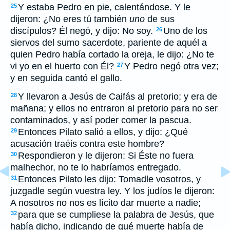
Y estaba Pedro en pie, calentándose. Y le
25
dijeron: ¿No eres tú también
uno
de sus
discípulos? Él negó, y dijo: No soy.
Uno de los
26
siervos del sumo sacerdote, pariente de aquél a
quien Pedro había cortado la oreja, le dijo: ¿No te
vi yo en el huerto con Él?
Y Pedro negó otra vez;
27
y en seguida cantó el gallo.
Y llevaron a Jesús de Caifás al pretorio; y era de
28
mañana; y ellos no entraron al pretorio para no ser
contaminados, y así poder comer la pascua.
Entonces Pilato salió a ellos, y dijo: ¿Qué
29
acusación traéis contra este hombre?
Respondieron y le dijeron: Si Éste no fuera
30
malhechor, no te lo habríamos entregado.
Entonces Pilato les dijo: Tomadle vosotros, y
31
juzgadle según vuestra ley. Y los judíos le dijeron:
A nosotros no nos es lícito dar muerte a nadie;
para que se cumpliese la palabra de Jesús, que
32
había dicho, indicando de qué muerte había de