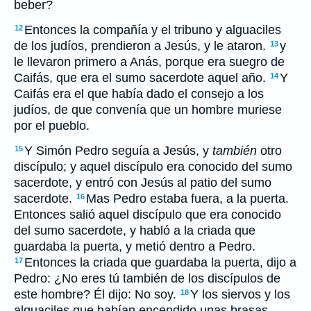
beber?
Entonces la compañía y el tribuno y alguaciles
12
de los judíos, prendieron a Jesús, y le ataron.
y
13
le llevaron primero a Anás, porque era suegro de
Caifás, que era el sumo sacerdote aquel año.
Y
14
Caifás era el que había dado el consejo a los
judíos, de que convenía que un hombre muriese
por el pueblo.
Y Simón Pedro seguía a Jesús, y
también
otro
15
discípulo; y aquel discípulo era conocido del sumo
sacerdote, y entró con Jesús al patio del sumo
sacerdote.
Mas Pedro estaba fuera, a la puerta.
16
Entonces salió aquel discípulo que era conocido
del sumo sacerdote, y habló a la criada que
guardaba la puerta, y metió dentro a Pedro.
Entonces la criada que guardaba la puerta, dijo a
17
Pedro: ¿No eres tú también de los discípulos de
este hombre? Él dijo: No soy.
Y los siervos y los
18
alguaciles que habían encendido unas brasas,