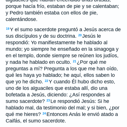
porque hacía frío, estaban de pie y se calentaban;
y Pedro también estaba con ellos de pie,
calentándose.
Y el sumo sacerdote preguntó a Jesús acerca de
19
sus discípulos y de su doctrina.
Jesús le
20
respondió: Yo manifiestamente he hablado al
mundo; yo siempre he enseñado en la sinagoga y
en el templo, donde siempre se reúnen los judíos,
y nada he hablado en oculto.
¿Por qué me
21
preguntas a mí? Pregunta a los que me han oído,
qué les haya yo hablado; he aquí, ellos saben lo
que yo he dicho.
Y cuando Él hubo dicho esto,
22
uno de los alguaciles que estaba allí, dio una
bofetada a Jesús, diciendo: ¿Así respondes al
sumo sacerdote?
Le respondió Jesús: Si he
23
hablado mal, da testimonio del mal; y si bien, ¿por
qué me hieres?
Entonces Anás le envió atado a
24
Caifás, el sumo sacerdote.