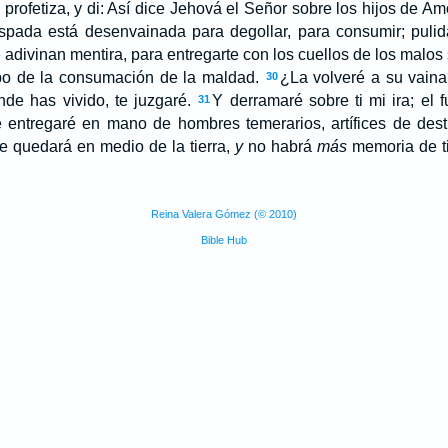
 profetiza, y di: Así dice Jehová el Señor sobre los hijos de Am
spada está desenvainada para degollar, para consumir; pulid
e adivinan mentira, para entregarte con los cuellos de los malo
po de la consumación de la maldad.
¿La volveré a su vaina
30
onde has vivido, te juzgaré.
Y derramaré sobre ti mi ira; el
31
e entregaré en mano de hombres temerarios, artífices de dest
re quedará en medio de la tierra,
y
no habrá
más
memoria de t
Reina Valera Gómez (© 2010)
Bible Hub