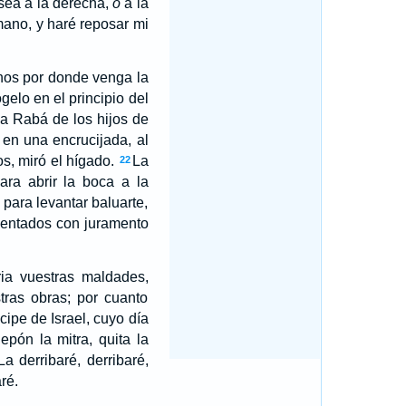
 sea a la derecha,
o
a la
ano, y haré reposar mi
inos por donde venga la
elo en el principio del
a Rabá de los hijos de
 en una encrucijada, al
s, miró el hígado.
La
22
ara abrir la boca a la
 para levantar baluarte,
amentados con juramento
ia vuestras maldades,
tras obras; por cuanto
cipe de Israel, cuyo día
epón la mitra, quita la
La derribaré, derribaré,
ré.