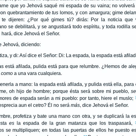
carne que yo Jehová saqué mi espada de su vaina; no volver
 con quebrantamiento de
tus
lomos, y con amargura; gime delant
te dijeren: ¿Por qué gimes tú? dirás: Por la noticia que 
no se debilitará, y se angustiará todo espíritu, y toda rodilla s
 hará, dice Jehová el Señor.
e Jehová, diciendo:
iza, y di: Así dice el Señor: Di: La espada, la espada está afilad
as está afilada, pulida está para que relumbre. ¿Hemos de ale
o
como
a una vara cualquiera.
 tenerla a mano: la espada está afilada, y pulida está ella, par
me, oh hijo de hombre; porque ésta será sobre mi pueblo,
se
emores de espada serán a mi pueblo: por tanto, hiere el muslo;
sprecia aun el cetro? Él no será
más
, dice Jehová el Señor.
mbre, profetiza y bate una mano con otra, y se duplicará la es
ésta
es
la espada de la gran matanza que los traspasará,
os se multipliquen; en todas las puertas de ellos he puesto e