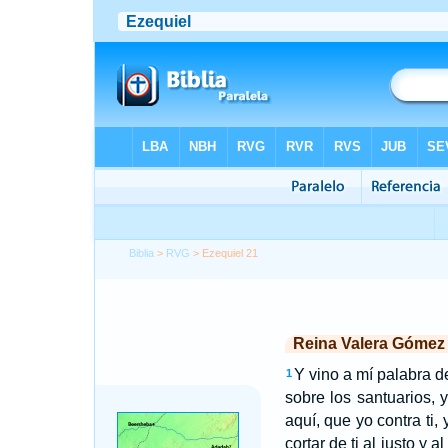
Biblia
>
RVG
> Ezequiel 21
Reina Valera Gómez
Y vino a mí palabra d
1
sobre los santuarios, y 
aquí, que yo contra ti, 
cortar de ti al justo y 