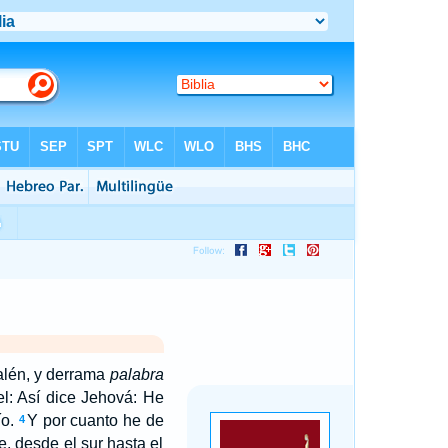
salén, y derrama
palabra
ael: Así dice Jehová: He
o.
Y por cuanto he de
4
ne, desde el sur hasta el