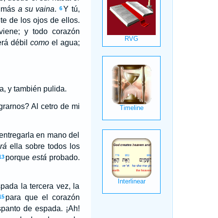
á más
a su vaina
.
Y tú,
6
e de los ojos de ellos.
viene; y todo corazón
erá débil
como
el agua;
a, y también pulida.
grarnos? Al cetro de mi
a entregarla en mano del
rá
ella sobre todos los
porque
está
probado.
13
pada la tercera vez, la
para que el corazón
15
spanto de espada. ¡Ah!