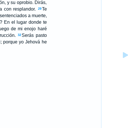
ón, y su oprobio. Dirás,
a con resplandor.
Te
29
s sentenciados a muerte,
? En el lugar donde te
 fuego de mi enojo haré
rucción.
Serás pasto
32
i; porque yo Jehová he