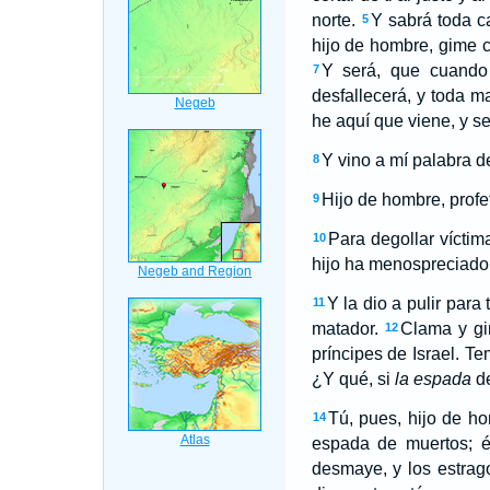
norte.
Y sabrá toda 
5
hijo de hombre, gime
Y será, que cuando 
7
desfallecerá, y toda ma
he aquí que viene, y se
Y vino a mí palabra d
8
Hijo de hombre, profet
9
Para degollar víctim
10
hijo ha menospreciad
Y la dio a pulir para
11
matador.
Clama y gi
12
príncipes de Israel. T
¿Y qué, si
la espada
de
Tú, pues, hijo de ho
14
espada de muertos; 
desmaye, y los estrag