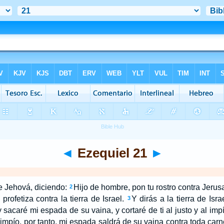
◄
Ezequiel 21
►
e Jehová, diciendo:
Hijo de hombre, pon tu rostro contra Jeru
2
profetiza contra la tierra de Israel.
Y dirás a la tierra de Isr
3
y sacaré mi espada de su vaina, y cortaré de ti al justo y al impí
al impío, por tanto, mi espada saldrá de su vaina contra toda car