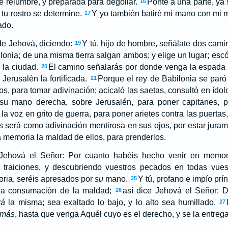
e relumbre, y preparada para degollar.
Ponte a una parte, ya
16
tu rostro se determine.
Y yo también batiré mi mano con mi m
17
ado.
de Jehová, diciendo:
Y tú, hijo de hombre, señálate dos cam
19
lonia; de una misma tierra salgan ambos; y elige un lugar; escóg
la ciudad.
El camino señalarás por donde venga la espada 
20
Jerusalén la fortificada.
Porque el rey de Babilonia se paró
21
s, para tomar adivinación; acicaló las saetas, consultó en ídolo
su mano derecha, sobre Jerusalén, para poner capitanes, p
la voz en grito de guerra, para poner arietes contra las puertas,
s será como adivinación mentirosa en sus ojos, por estar jur
 la memoria la maldad de ellos, para prenderlos.
e Jehová el Señor: Por cuanto habéis hecho venir en memor
 traiciones, y descubriendo vuestros pecados en todas vues
ria, seréis apresados por
su
mano.
Y tú, profano e impío prín
25
 la consumación de la maldad;
así dice Jehová el Señor: D
26
rá
la misma; sea exaltado lo bajo, y lo alto sea humillado.
27
más
, hasta que venga Aquél cuyo es el derecho, y se la entrega