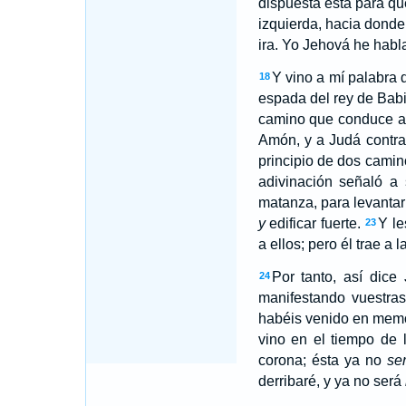
dispuesta está para qu
izquierda, hacia donde 
ira. Yo Jehová he habl
Y vino a mí palabra 
18
espada del rey de Babi
camino que conduce a 
Amón, y a Judá contra 
principio de dos camino
adivinación señaló a 
matanza, para levantar 
y
edificar fuerte.
Y le
23
a ellos; pero él trae a
Por tanto, así dic
24
manifestando vuestras
habéis venido en memo
vino en el tiempo de
corona; ésta ya no
se
derribaré, y ya no será