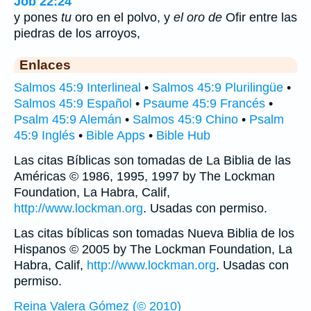
Job 22:24
y pones
tu
oro en el polvo, y
el oro de
Ofir entre las
piedras de los arroyos,
Enlaces
Salmos 45:9 Interlineal
•
Salmos 45:9 Plurilingüe
•
Salmos 45:9 Español
•
Psaume 45:9 Francés
•
Psalm 45:9 Alemán
•
Salmos 45:9 Chino
•
Psalm
45:9 Inglés
•
Bible Apps
•
Bible Hub
Las citas Bíblicas son tomadas de La Biblia de las
Américas © 1986, 1995, 1997 by The Lockman
Foundation, La Habra, Calif,
http://www.lockman.org
. Usadas con permiso.
Las citas bíblicas son tomadas Nueva Biblia de los
Hispanos © 2005 by The Lockman Foundation, La
Habra, Calif,
http://www.lockman.org
. Usadas con
permiso.
Reina Valera Gómez (© 2010)