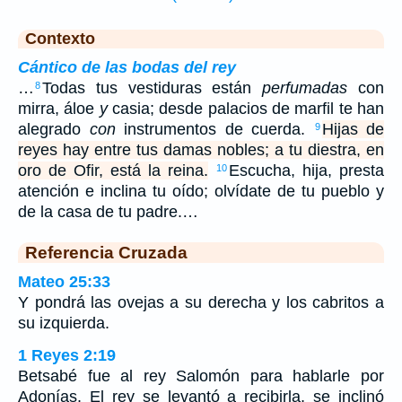
Contexto
Cántico de las bodas del rey
…
Todas tus vestiduras están
perfumadas
con
8
mirra, áloe
y
casia; desde palacios de marfil te han
alegrado
con
instrumentos de cuerda.
Hijas de
9
reyes hay entre tus damas nobles; a tu diestra, en
oro de Ofir, está la reina.
Escucha, hija, presta
10
atención e inclina tu oído; olvídate de tu pueblo y
de la casa de tu padre.…
Referencia Cruzada
Mateo 25:33
Y pondrá las ovejas a su derecha y los cabritos a
su izquierda.
1 Reyes 2:19
Betsabé fue al rey Salomón para hablarle por
Adonías. El rey se levantó a recibirla, se inclinó