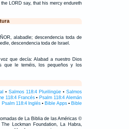
r the LORD say, that his mercy endureth
tura
ÑOR, alabadle; descendencia toda de
medle, descendencia toda de Israel.
 voz que decía: Alabad a nuestro Dios
os que le teméis, los pequeños y los
al
•
Salmos 118:4 Plurilingüe
•
Salmos
e 118:4 Francés
•
Psalm 118:4 Alemán
•
Psalm 118:4 Inglés
•
Bible Apps
•
Bible
 tomadas de La Biblia de las Américas ©
 The Lockman Foundation, La Habra,