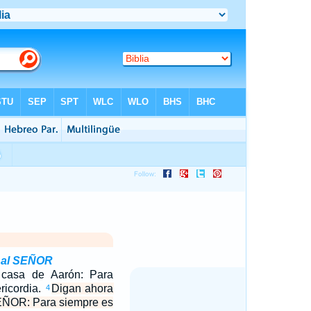
s al SEÑOR
 casa de Aarón: Para
ricordia.
Digan ahora
4
SEÑOR: Para siempre es