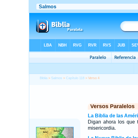
Biblia
>
Salmos
>
Capítulo 118
> Verso 4
Versos Paralelos
La Biblia de las Amér
Digan ahora los que
misericordia.