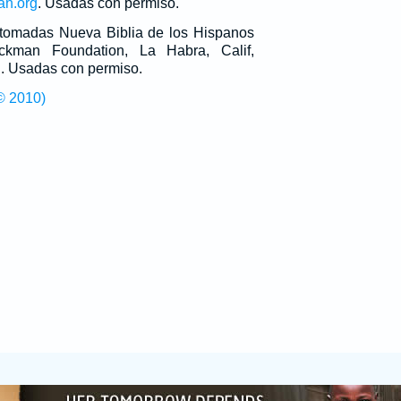
an.org
. Usadas con permiso.
n tomadas Nueva Biblia de los Hispanos
man Foundation, La Habra, Calif,
g
. Usadas con permiso.
© 2010)