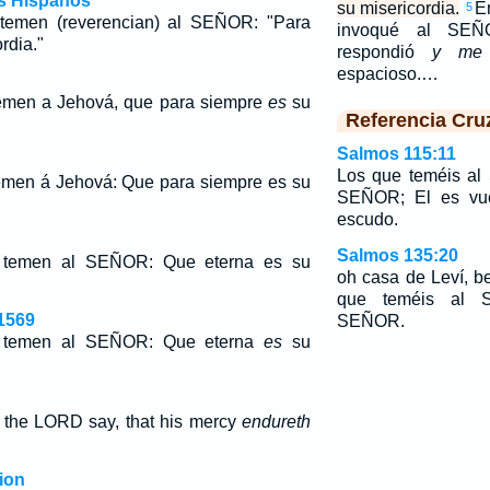
os Hispanos
su misericordia.
E
5
temen (reverencian) al SEÑOR: "Para
invoqué al SE
rdia."
respondió
y me
espacioso.…
temen a Jehová, que para siempre
es
su
Referencia Cru
Salmos 115:11
Los que teméis al
emen á Jehová: Que para siempre es su
SEÑOR; El es vue
escudo.
Salmos 135:20
e temen al SEÑOR: Que eterna
es
su
oh casa de Leví, 
que teméis al 
1569
SEÑOR.
e temen al SEÑOR: Que eterna
es
su
r the LORD say, that his mercy
endureth
ion