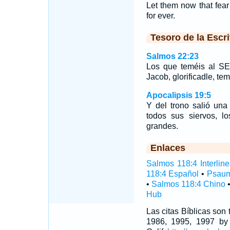
Let them now that fea
for ever.
Tesoro de la Escri
Salmos 22:23
Los que teméis al SE
Jacob, glorificadle, te
Apocalipsis 19:5
Y del trono salió una
todos sus siervos, l
grandes.
Enlaces
Salmos 118:4 Interline
118:4 Español
•
Psaum
•
Salmos 118:4 Chino
Hub
Las citas Bíblicas son
1986, 1995, 1997 by