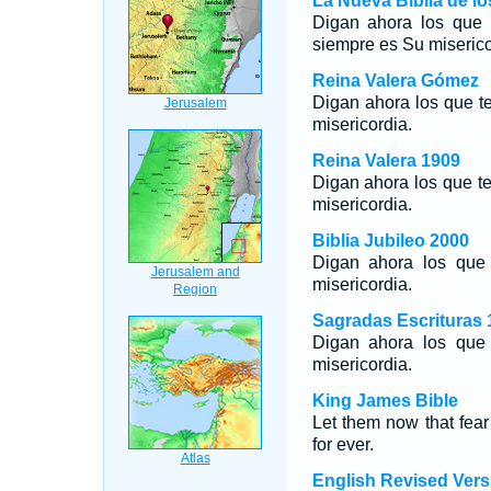
La Nueva Biblia de l
Digan ahora los que 
siempre es Su miserico
Reina Valera Gómez
Digan ahora los que 
misericordia.
Reina Valera 1909
Digan ahora los que t
misericordia.
Biblia Jubileo 2000
Digan ahora los qu
misericordia.
Sagradas Escrituras 
Digan ahora los qu
misericordia.
King James Bible
Let them now that fea
for ever.
English Revised Vers