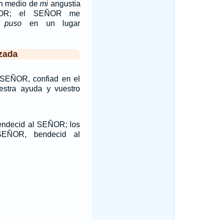
n medio de
mi
angustia
ÑOR; el SEÑOR me
 puso
en un lugar
zada
 SEÑOR, confiad en el
stra ayuda y vuestro
bendecid al SEÑOR; los
SEÑOR, bendecid al