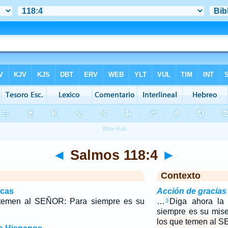
◄
Salmos 118:4
►
Contexto
icas
Acción de gracia
 temen al SEÑOR: Para siempre es su
…
Diga ahora la
3
siempre es su mise
los que temen al 