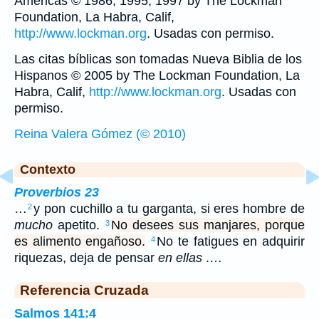
Américas © 1986, 1995, 1997 by The Lockman
Foundation, La Habra, Calif,
http://www.lockman.org
. Usadas con permiso.
Las citas bíblicas son tomadas Nueva Biblia de los
Hispanos © 2005 by The Lockman Foundation, La
Habra, Calif,
http://www.lockman.org
. Usadas con
permiso.
Reina Valera Gómez (© 2010)
Contexto
Proverbios 23
…
y pon cuchillo a tu garganta, si eres hombre de
2
mucho
apetito.
No desees sus manjares, porque
3
es alimento engañoso.
No te fatigues en adquirir
4
riquezas, deja de pensar
en ellas
.…
Referencia Cruzada
Salmos 141:4