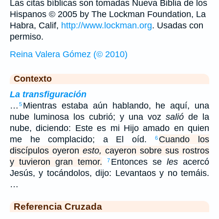
Las citas bíblicas son tomadas Nueva Biblia de los
Hispanos © 2005 by The Lockman Foundation, La
Habra, Calif,
http://www.lockman.org
. Usadas con
permiso.
Reina Valera Gómez (© 2010)
Contexto
La transfiguración
…
Mientras estaba aún hablando, he aquí, una
5
nube luminosa los cubrió; y una voz
salió
de la
nube, diciendo: Este es mi Hijo amado en quien
me he complacido; a El oíd.
Cuando los
6
discípulos oyeron
esto,
cayeron sobre sus rostros
y tuvieron gran temor.
Entonces se
les
acercó
7
Jesús, y tocándolos, dijo: Levantaos y no temáis.
…
Referencia Cruzada