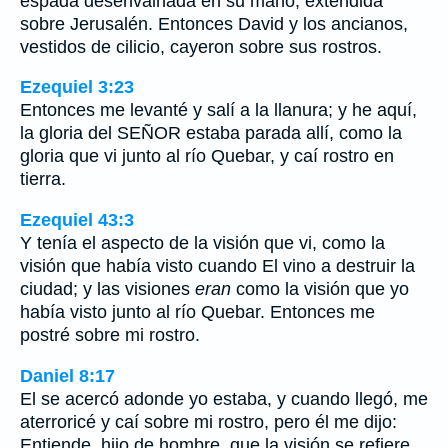
espada desenvainada en su mano, extendida
sobre Jerusalén. Entonces David y los ancianos,
vestidos de cilicio, cayeron sobre sus rostros.
Ezequiel 3:23
Entonces me levanté y salí a la llanura; y he aquí,
la gloria del SEÑOR estaba parada allí, como la
gloria que vi junto al río Quebar, y caí rostro en
tierra.
Ezequiel 43:3
Y tenía el aspecto de la visión que vi, como la
visión que había visto cuando El vino a destruir la
ciudad; y las visiones
eran
como la visión que yo
había visto junto al río Quebar. Entonces me
postré sobre mi rostro.
Daniel 8:17
El se acercó adonde yo estaba, y cuando llegó, me
aterroricé y caí sobre mi rostro, pero él me dijo:
Entiende, hijo de hombre, que la visión se refiere