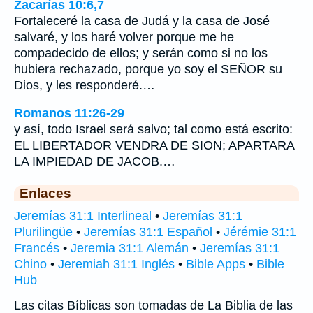
Zacarías 10:6,7
Fortaleceré la casa de Judá y la casa de José
salvaré, y los haré volver porque me he
compadecido de ellos; y serán como si no los
hubiera rechazado, porque yo soy el SEÑOR su
Dios, y les responderé.…
Romanos 11:26-29
y así, todo Israel será salvo; tal como está escrito:
EL LIBERTADOR VENDRA DE SION; APARTARA
LA IMPIEDAD DE JACOB.…
Enlaces
Jeremías 31:1 Interlineal
•
Jeremías 31:1
Plurilingüe
•
Jeremías 31:1 Español
•
Jérémie 31:1
Francés
•
Jeremia 31:1 Alemán
•
Jeremías 31:1
Chino
•
Jeremiah 31:1 Inglés
•
Bible Apps
•
Bible
Hub
Las citas Bíblicas son tomadas de La Biblia de las