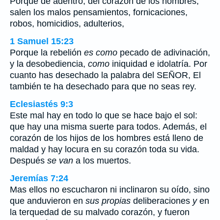
Porque de adentro, del corazón de los hombres,
salen los malos pensamientos, fornicaciones,
robos, homicidios, adulterios,
1 Samuel 15:23
Porque la rebelión
es como
pecado de adivinación,
y la desobediencia,
como
iniquidad e idolatría. Por
cuanto has desechado la palabra del SEÑOR, El
también te ha desechado para que no seas rey.
Eclesiastés 9:3
Este mal hay en todo lo que se hace bajo el sol:
que hay una misma suerte para todos. Además, el
corazón de los hijos de los hombres está lleno de
maldad y hay locura en su corazón toda su vida.
Después
se van
a los muertos.
Jeremías 7:24
Mas ellos no escucharon ni inclinaron su oído, sino
que anduvieron en
sus propias
deliberaciones
y
en
la terquedad de su malvado corazón, y fueron