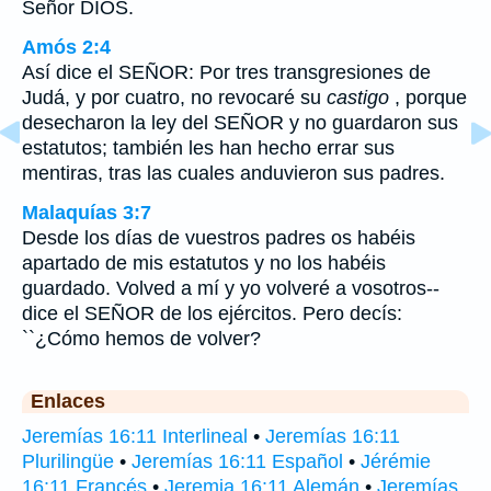
Señor DIOS.
Amós 2:4
Así dice el SEÑOR: Por tres transgresiones de
Judá, y por cuatro, no revocaré su
castigo
, porque
desecharon la ley del SEÑOR y no guardaron sus
estatutos; también les han hecho errar sus
mentiras, tras las cuales anduvieron sus padres.
Malaquías 3:7
Desde los días de vuestros padres os habéis
apartado de mis estatutos y no los habéis
guardado. Volved a mí y yo volveré a vosotros--
dice el SEÑOR de los ejércitos. Pero decís:
``¿Cómo hemos de volver?
Enlaces
Jeremías 16:11 Interlineal
•
Jeremías 16:11
Plurilingüe
•
Jeremías 16:11 Español
•
Jérémie
16:11 Francés
•
Jeremia 16:11 Alemán
•
Jeremías