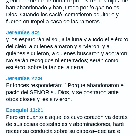
¿Por qué he de perdonarte por esto? Tus hijos me
han abandonado y han jurado por
lo que
no es
Dios. Cuando los sacié, cometieron adulterio y
fueron en tropel a casa de las rameras.
Jeremías 8:2
y los esparcirán al sol, a la luna y a todo el ejército
del cielo, a quienes amaron y sirvieron, y a
quienes siguieron, a quienes buscaron y adoraron.
No serán recogidos ni enterrados; serán como
estiércol sobre la faz de la tierra.
Jeremías 22:9
Entonces responderán: ``Porque abandonaron el
pacto del SEÑOR su Dios, y se postraron ante
otros dioses y les sirvieron.
Ezequiel 11:21
Pero en cuanto a aquellos cuyo corazón va detrás
de sus cosas detestables y abominaciones, haré
recaer su conducta sobre su cabeza--declara el