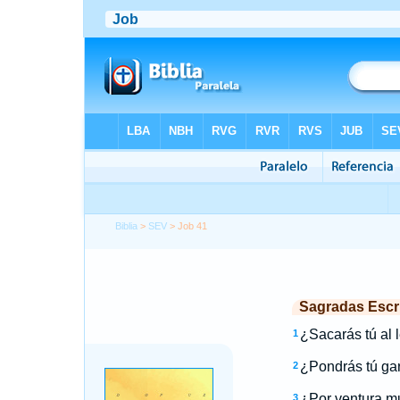
Biblia
>
SEV
> Job 41
Sagradas Escri
¿Sacarás tú al 
1
¿Pondrás tú gar
2
¿Por ventura mu
3