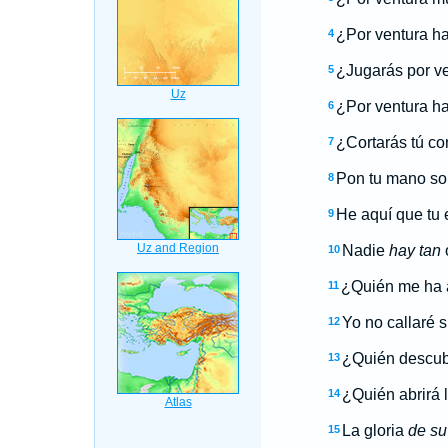
¿Por ventura ha
4
¿Jugarás por ve
5
¿Por ventura ha
6
¿Cortarás tú co
7
Pon tu mano sob
8
He aquí que tu
9
Nadie
hay tan
o
10
¿Quién me ha a
11
Yo no callaré 
12
¿Quién descubr
13
¿Quién abrirá 
14
La gloria
de su
15