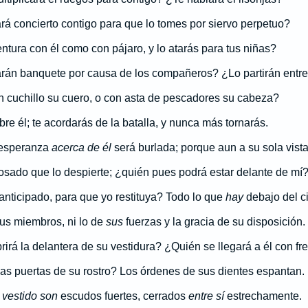
rá concierto contigo para que lo tomes por siervo perpetuo?
ntura con él como con pájaro, y lo atarás para tus niñas?
rán banquete por causa de los compañeros? ¿Lo partirán entr
n cuchillo su cuero, o con asta de pescadores su cabeza?
re él; te acordarás de la batalla, y nunca más tornarás.
 esperanza
acerca de él
será burlada; porque aun a su sola vist
sado que lo despierte; ¿quién pues podrá estar delante de mí
nticipado, para que yo restituya? Todo lo que
hay
debajo del ci
sus miembros, ni lo de
sus
fuerzas y la gracia de su disposición.
irá la delantera de su vestidura? ¿Quién se llegará a él con fr
las puertas de su rostro? Los órdenes de sus dientes espantan.
 vestido son
escudos fuertes, cerrados
entre sí
estrechamente.