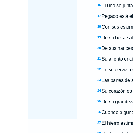
El uno se junta
16
Pegado está el 
17
Con sus estorn
18
De su boca sal
19
De sus narice
20
Su aliento enc
21
En su cerviz mo
22
Las partes de
23
Su corazón es 
24
De su grandeza
25
Cuando alguno 
26
El hierro estim
27