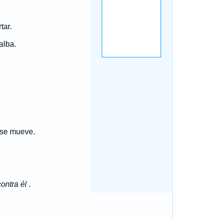
tar.
alba.
 se mueve.
contra él
.