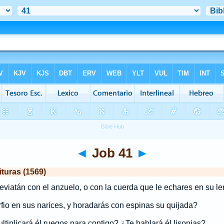
◄
Job 41
►
turas (1569)
leviatán con el anzuelo, o con la cuerda que le echares en su l
fio en sus narices, y horadarás con espinas su quijada?
ltiplicará él ruegos para contigo? ¿Te hablará él lisonjas?