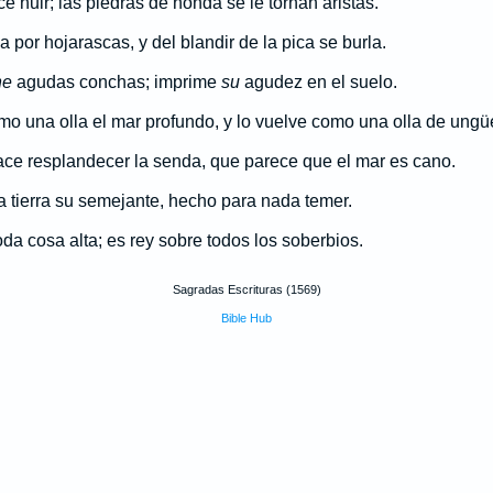
e huir; las piedras de honda se le tornan aristas.
 por hojarascas, y del blandir de la pica se burla.
ne
agudas conchas; imprime
su
agudez en el suelo.
mo una olla el mar profundo, y lo vuelve como una olla de ungü
ace resplandecer la senda, que parece que el mar es cano.
a tierra su semejante, hecho para nada temer.
da cosa alta; es rey sobre todos los soberbios.
Sagradas Escrituras (1569)
Bible Hub