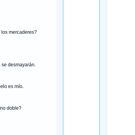
e los mercaderes?
a se desmayarán.
?
elo es mío.
eno doble?