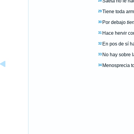
Saeta no le hac
28
Tiene toda arma
29
Por debajo
tie
30
Hace hervir co
31
En pos de sí h
32
No hay sobre l
33
Menosprecia to
34