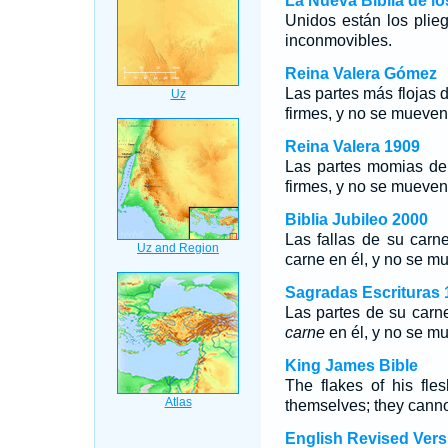
La Nueva Biblia de l
Unidos están los plie
inconmovibles.
Reina Valera Gómez
Las partes más flojas 
firmes, y no se mueven
Reina Valera 1909
Las partes momias de 
firmes, y no se mueven
Biblia Jubileo 2000
Las fallas de su carn
carne en él, y no se m
Sagradas Escrituras 
Las partes de su car
carne
en él, y no se m
King James Bible
The flakes of his fles
themselves; they cann
English Revised Vers