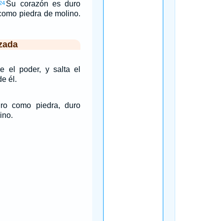
Su corazón es duro
24
como piedra de molino.
zada
e el poder, y salta el
e él.
ro como piedra, duro
ino.