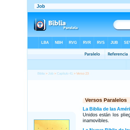
Biblia
>
Job
>
Capítulo 41
> Verso 23
Versos Paralelos
La Biblia de las Amér
Unidos están los plie
inamovibles.