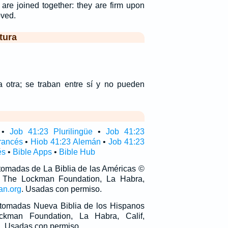
 are joined together: they are firm upon
oved.
tura
 otra; se traban entre sí y no pueden
•
Job 41:23 Plurilingüe
•
Job 41:23
rancés
•
Hiob 41:23 Alemán
•
Job 41:23
és
•
Bible Apps
•
Bible Hub
 tomadas de La Biblia de las Américas ©
 The Lockman Foundation, La Habra,
an.org
. Usadas con permiso.
n tomadas Nueva Biblia de los Hispanos
man Foundation, La Habra, Calif,
g
. Usadas con permiso.