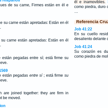
os Hispanos
él e inamovibles.
gues de su carne, Firmes están en él e
como piedra, duro 
…
Referencia Cru
de su carne están apretadas: Están en él
.
Job 41:22
En su cuello resid
desaliento delante d
su carne están apretadas: Están en él
.
Job 41:24
Su corazón es du
como piedra de mol
e están pegadas entre sí; está firme su
ueve.
1569
ne están pegadas
entre sí
; está firme
su
ueve.
h are joined together: they are firm in
ot be moved.
ion