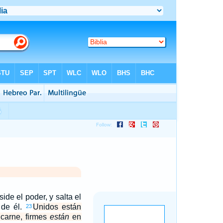
ide el poder, y salta el
 de él.
Unidos están
23
 carne, firmes
están
en