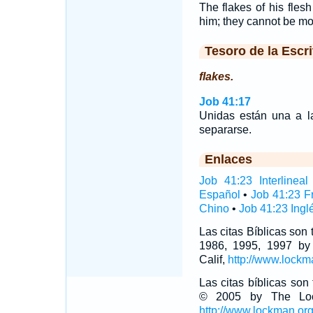
The flakes of his flesh
him; they cannot be m
Tesoro de la Escri
flakes.
Job 41:17
Unidas están una a la
separarse.
Enlaces
Job 41:23 Interlineal
Español
•
Job 41:23 F
Chino
•
Job 41:23 Ingl
Las citas Bíblicas son
1986, 1995, 1997 by
Calif,
http://www.lockm
Las citas bíblicas so
© 2005 by The Lock
http://www.lockman.or