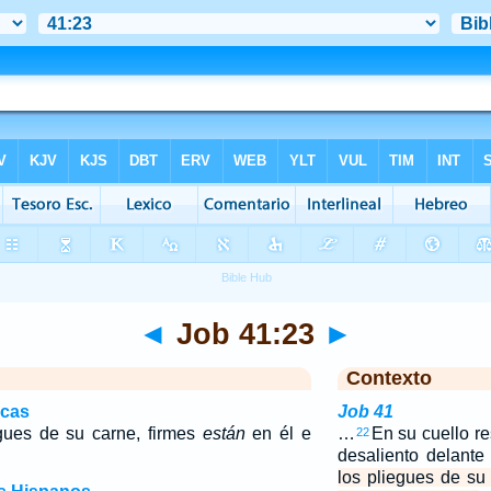
◄
Job 41:23
►
Contexto
icas
Job 41
gues de su carne, firmes
están
en él e
…
En su cuello res
22
desaliento delante
los pliegues de su