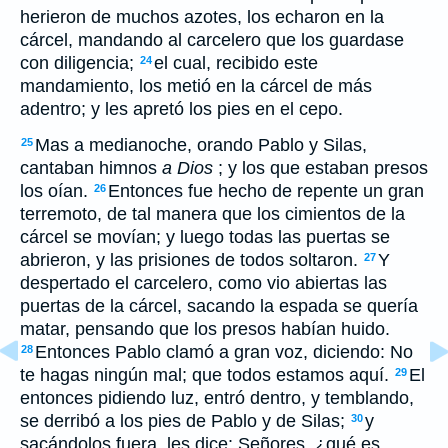
herieron de muchos azotes, los echaron en la
cárcel, mandando al carcelero que los guardase
con diligencia;
el cual, recibido este
24
mandamiento, los metió en la cárcel de más
adentro; y les apretó los pies en el cepo.
Mas a medianoche, orando Pablo y Silas,
25
cantaban himnos
a Dios
; y los que estaban presos
los oían.
Entonces fue hecho de repente un gran
26
terremoto, de tal manera que los cimientos de la
cárcel se movían; y luego todas las puertas se
abrieron, y las prisiones de todos soltaron.
Y
27
despertado el carcelero, como vio abiertas las
puertas de la cárcel, sacando la espada se quería
matar, pensando que los presos habían huido.
Entonces Pablo clamó a gran voz, diciendo: No
28
te hagas ningún mal; que todos estamos aquí.
El
29
entonces pidiendo luz, entró dentro, y temblando,
se derribó a los pies de Pablo y de Silas;
y
30
sacándolos fuera, les dice: Señores, ¿qué es