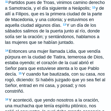
Partidos pues de Troas, vinimos camino derecho
11
a Samotracia, y el día siguiente a Neápolis;
y de
12
allí a Filipos, que es la primera ciudad de la parte
de Macedonia, y una colonia; y estuvimos en
aquella ciudad algunos días.
Y un día de los
13
sábados salimos de la puerta junto al río, donde
solía ser la oración; y sentándonos, hablamos a
las mujeres que se habían juntado.
Entonces una mujer llamada Lidia, que vendía
14
púrpura en la ciudad de Tiatira, temerosa de Dios,
estaba oyendo; el corazón de la cual abrió el
Señor para que estuviese atenta a lo que Pablo
decía.
Y cuando fue bautizada, con su casa,
nos
15
rogó, diciendo: Si habéis juzgado que yo sea fiel al
Señor, entrad en mi casa, y posad; y nos
constriñó.
Y aconteció, que yendo nosotros a la oración,
16
una muchacha que tenía espíritu pitónico, nos