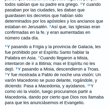
todos sabían que su padre era griego.
Y cuando
4
pasaban por las ciudades, les daban que
guardasen los decretos que habían sido
determinados por los apóstoles y los ancianos que
estaban en Jerusalén.
Así que, las Iglesias eran
5
confirmadas en la fe, y eran aumentadas en
número cada día.
Y pasando a Frigia y la provincia de Galacia, les
6
fue prohibido por el Espíritu Santo hablar la
Palabra en Asia.
Cuando llegaron a Misia,
7
intentaron de ir a Bitinia; mas el Espíritu no les
dejó.
Y pasando a Misia, descendieron a Troas.
8
Y fue mostrada a Pablo de noche una visión: Un
9
varón Macedonio se puso delante, rogándole, y
diciendo: Pasa a Macedonia, y ayúdanos.
Y
10
como vio la visión, luego procuramos partir a
Macedonia, dando por cierto que Dios nos llamaba
para que les anunciásemos el Evangelio.