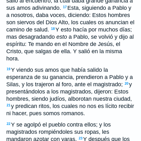
salió al encuentro, la cual daba grande ganancia a
sus amos adivinando.
Esta, siguiendo a Pablo y
17
a nosotros, daba voces, diciendo: Estos hombres
son siervos del Dios Alto, los cuales os anuncian el
camino de salud.
Y esto hacía por muchos días;
18
mas desagradando
esto
a Pablo, se volvió y dijo al
espíritu: Te mando en el Nombre de Jesús, el
Cristo, que salgas de ella. Y salió en la misma
hora.
Y viendo sus amos que había salido la
19
esperanza de su ganancia, prendieron a Pablo y a
Silas, y los trajeron al foro, ante el magistrado;
y
20
presentándolos a los magistrados, dijeron: Estos
hombres, siendo judíos, alborotan nuestra ciudad,
y predican ritos, los cuales no nos es lícito recibir
21
ni hacer, pues somos romanos.
Y se agolpó el pueblo contra ellos; y los
22
magistrados rompiéndoles sus ropas, les
mandaron azotar con varas.
Y después que los
23