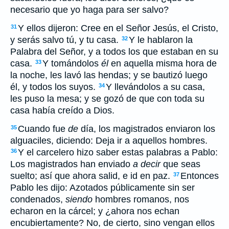
necesario que yo haga para ser salvo?
Y ellos dijeron: Cree en el Señor Jesús, el Cristo,
31
y serás salvo tú, y tu casa.
Y le hablaron la
32
Palabra del Señor, y a todos los que estaban en su
casa.
Y tomándolos
él
en aquella misma hora de
33
la noche, les lavó las hendas; y se bautizó luego
él, y todos los suyos.
Y llevándolos a su casa,
34
les puso la mesa; y se gozó de que con toda su
casa había creído a Dios.
Cuando fue
de
día, los magistrados enviaron los
35
alguaciles, diciendo: Deja ir a aquellos hombres.
Y el carcelero hizo saber estas palabras a Pablo:
36
Los magistrados han enviado
a decir
que seas
suelto; así que ahora salid, e id en paz.
Entonces
37
Pablo les dijo: Azotados públicamente sin ser
condenados,
siendo
hombres romanos, nos
echaron en la cárcel; y ¿ahora nos echan
encubiertamente? No, de cierto, sino vengan ellos