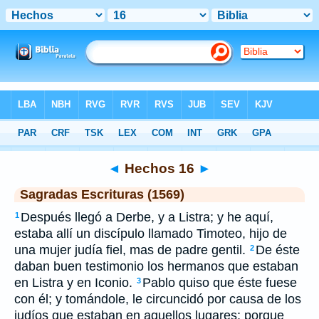
Biblia
>
SEV
> Hechos 16
◄
Hechos 16
►
Sagradas Escrituras (1569)
Después llegó a Derbe, y a Listra; y he aquí,
1
estaba allí un discípulo llamado Timoteo, hijo de
una mujer judía fiel, mas de padre gentil.
De éste
2
daban buen testimonio los hermanos que estaban
en Listra y en Iconio.
Pablo quiso que éste fuese
3
con él; y tomándole, le circuncidó por causa de los
judíos que estaban en aquellos lugares; porque