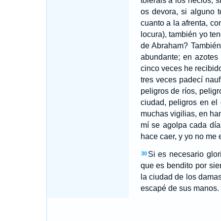
toleráis a los necios, 
os devora, si alguno
cuanto a la afrenta, c
locura), también yo te
de Abraham? También
abundante; en azotes
cinco veces he recibi
tres veces padecí nauf
peligros de ríos, pelig
ciudad, peligros en el 
muchas vigilias, en ha
mí se agolpa cada día,
hace caer, y yo no me 
Si es necesario glor
30
que es bendito por si
la ciudad de los dama
escapé de sus manos.