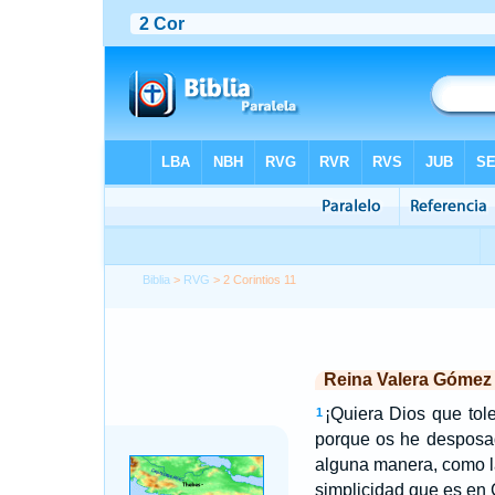
Biblia
>
RVG
> 2 Corintios 11
Reina Valera Gómez
¡Quiera Dios que tol
1
porque os he desposa
alguna manera, como la
simplicidad que es en C