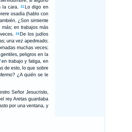
 servidumbre, si alguno
 la cara.
Lo digo en
21
viere osadía (hablo con
también. ¿Son simiente
o más; en trabajos más
veces.
De los judíos
24
ras; una vez apedreado;
ornadas muchas veces;
gentiles, peligros en la
en trabajo y fatiga, en
7
 de esto, lo que sobre
nfermo? ¿A quién se le
stro Señor Jesucristo,
el rey Aretas guardaba
asto por una ventana, y