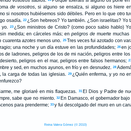
siendo vosotros sabios:
Porque toleráis si alguno os pone en
 toma
de vosotros
, si alguno se ensalza, si alguno os hiere en
omo si nosotros hubiésemos sido débiles. Pero en lo que otro tu
ngo osadía.
¿Son hebreos? Yo también. ¿Son israelitas? Yo 
22
 yo.
¿Son ministros de Cristo? (como poco sabio hablo) Y
23
 sin medida; en cárceles más; en
peligros de
muerte muchas 
do cuarenta
azotes
menos uno.
Tres veces fui azotado con va
25
ragio; una noche y un día estuve en las profundidades;
en j
26
ros de ladrones, peligros de los de mi nación, peligros entre los 
desierto, peligros en el mar, peligros entre falsos hermanos;
2
mbre y sed, en muchos ayunos, en frío y en desnudez.
Además
28
 la carga de todas las iglesias.
¿Quién enferma, y yo no e
29
enfurezco?
iarme, me gloriaré en mis flaquezas.
El Dios y Padre de nue
31
empre, sabe que no miento.
En Damasco, el gobernador bajo 
32
scenos para prenderme;
y fui descolgado del muro en un can
33
Reina Valera Gómez (© 2010)