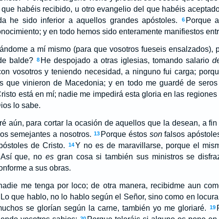
el que habéis recibido, u otro evangelio del que habéis aceptado,
 he sido inferior a aquellos grandes apóstoles.
Porque 
6
conocimiento; y en todo hemos sido enteramente manifiestos entr
ándome a mí mismo (para que vosotros fueseis ensalzados), 
de balde?
He despojado a otras iglesias, tomando salario
d
8
on vosotros y teniendo necesidad, a ninguno fui carga; porqu
os que vinieron de Macedonia; y en todo me guardé de seros
isto está en mí; nadie me impedirá esta gloria en las regiones
os lo sabe.
é aún, para cortar la ocasión de aquellos que la desean, a fi
dos semejantes a nosotros.
Porque éstos
son
falsos apóstoles
13
óstoles de Cristo.
Y no es de maravillarse, porque el mis
14
Así que, no
es
gran cosa si también sus ministros se disfr
 conforme a sus obras.
nadie me tenga por loco; de otra manera, recibidme aun co
Lo que hablo, no lo hablo según el Señor, sino como en locura
uchos se glorían según la carne, también yo me gloriaré.
19
20