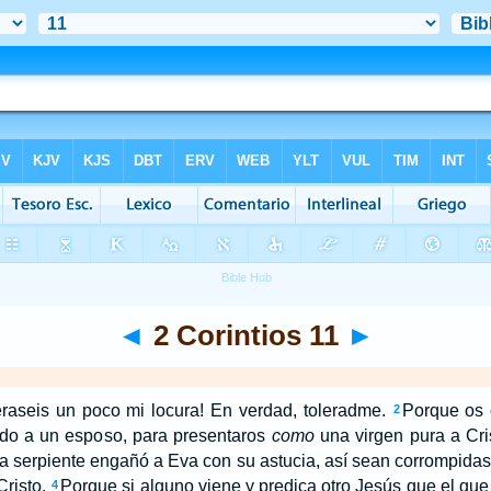
◄
2 Corintios 11
►
eraseis un poco mi locura! En verdad, toleradme.
Porque os 
2
do a un esposo, para presentaros
como
una virgen pura a Cri
 serpiente engañó a Eva con su astucia, así sean corrompidas
risto.
Porque si alguno viene y predica otro Jesús que el qu
4