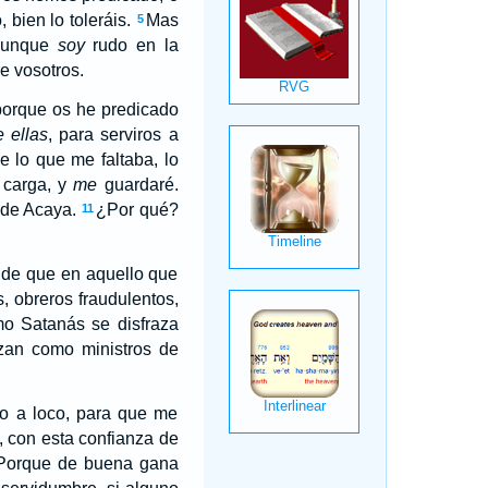
 bien lo toleráis.
Mas
5
aunque
soy
rudo en la
e vosotros.
porque os he predicado
e ellas
, para serviros a
e lo que me faltaba, lo
 carga, y
me
guardaré.
 de Acaya.
¿Por qué?
11
n de que en aquello que
, obreros fraudulentos,
mo Satanás se disfraza
azan como ministros de
mo a loco, para que me
, con esta confianza de
Porque de buena gana