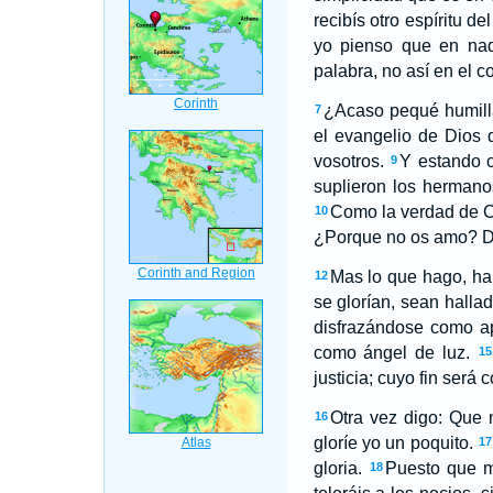
recibís otro espíritu d
yo pienso que en nada
palabra, no así en el 
¿Acaso pequé humill
7
el evangelio de Dios 
vosotros.
Y estando c
9
suplieron los herman
Como la verdad de Cr
10
¿Porque no os amo? Di
Mas lo que hago, har
12
se glorían, sean halla
disfrazándose como ap
como ángel de luz.
15
justicia; cuyo fin será
Otra vez digo: Que 
16
gloríe yo un poquito.
17
gloria.
Puesto que m
18