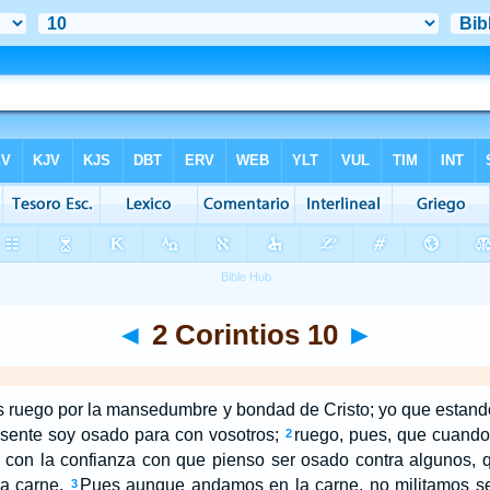
◄
2 Corintios 10
►
s ruego por la mansedumbre y bondad de Cristo; yo que estand
usente soy osado para con vosotros;
ruego, pues, que cuando 
2
o con la confianza con que pienso ser osado contra algunos, 
a carne.
Pues aunque andamos en la carne, no militamos se
3