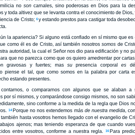
milicia no
son
carnales, sino poderosas en Dios para la dest
 y toda altivez que se levanta contra el conocimiento de Dios, 
encia de Cristo;
y estando prestos para castigar toda desobe
6
ta.
ún la apariencia? Si alguno está confiado en sí mismo que es 
que como él es de Cristo, así también nosotros
somos
de Crist
tra autoridad, la cual el Señor nos dio para edificación y no p
ara que no parezca como que os quiero amedrentar por cartas
n gravosas y fuertes; mas
su
presencia corporal
es
dé
o piense el tal, que como somos en la palabra por carta e
cho estando presentes.
contarnos, o compararnos con algunos que se alaban a s
s por sí mismos, y comparándose consigo mismos, no son sabi
didamente, sino conforme a la medida de la regla que Dios no
ros.
Porque no nos extendemos más
de nuestra medida
, co
14
 también hasta vosotros hemos llegado con el evangelio de Cri
abajos ajenos; mas teniendo esperanza de que cuando vuest
os entre vosotros, conforme a nuestra regla.
Para predi
16