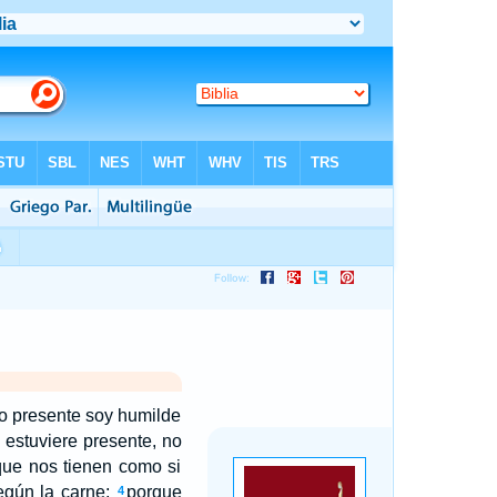
o presente soy humilde
estuviere presente, no
que nos tienen como si
gún la carne;
porque
4