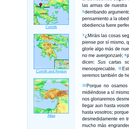
las armas de nuestra 
derribando argumentos
5
pensamiento a la obedi
obediencia fuere perfec
¿Miráis las cosas seg
7
piense por sí mismo, 
gloríe algo más de nues
no me avergonzaré;
p
9
dicen:
Sus
cartas so
menospreciable.
Est
11
seremos
también de he
Porque no osamos 
12
midiéndose a sí mismo
nos gloriaremos desme
llegar aun hasta vosot
hasta vosotros; porque
desmedidamente en tr
mucho más engrandecid