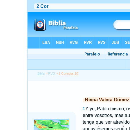
Biblia
>
RVG
> 2 Corintios 10
Reina Valera Gómez
Y yo, Pablo mismo, o
1
entre vosotros, mas a
tenga que ser atrevid
anduviésemos según l