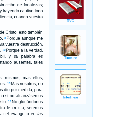
rucción de fortalezas;
y trayendo cautivo todo
diencia, cuando vuestra
de Cristo, esto también
o.
Porque aunque me
8
ara vuestra destrucción,
.
Porque a la verdad,
10
bil, y
su
palabra
es
stando ausentes, tales
í mismos; mas ellos,
os.
Mas nosotros, no
13
s dio por medida, para
mo si no alcanzásemos
sto.
No gloriándonos
15
ra fe crezca, seremos
car el evangelio en
las