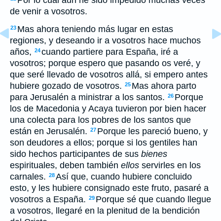
Por lo cual aun he sido impedido muchas veces
de venir a vosotros.
Mas ahora teniendo más lugar en estas
23
regiones, y deseando ir a vosotros hace muchos
años,
cuando partiere para España, iré a
24
vosotros; porque espero que pasando os veré, y
que seré llevado de vosotros allá, si empero antes
hubiere gozado de vosotros.
Mas ahora parto
25
para Jerusalén a ministrar a los santos.
Porque
26
los de Macedonia y Acaya tuvieron por bien hacer
una colecta para los pobres de los santos que
están en Jerusalén.
Porque les pareció bueno, y
27
son deudores a ellos; porque si los gentiles han
sido hechos participantes de sus
bienes
espirituales, deben también
ellos
servirles en los
carnales.
Así que, cuando hubiere concluido
28
esto, y les hubiere consignado este fruto, pasaré a
vosotros a España.
Porque sé que cuando llegue
29
a vosotros, llegaré en la plenitud de la bendición