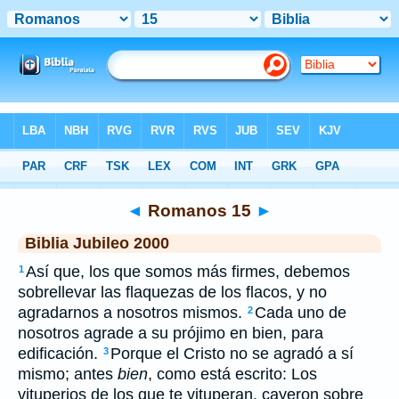
Biblia
>
JUB
> Romanos 15
◄
Romanos 15
►
Biblia Jubileo 2000
Así que, los que somos más firmes, debemos
1
sobrellevar las flaquezas de los flacos, y no
agradarnos a nosotros mismos.
Cada uno de
2
nosotros agrade a su prójimo en bien, para
edificación.
Porque el Cristo no se agradó a sí
3
mismo; antes
bien
, como está escrito: Los
vituperios de los que te vituperan, cayeron sobre