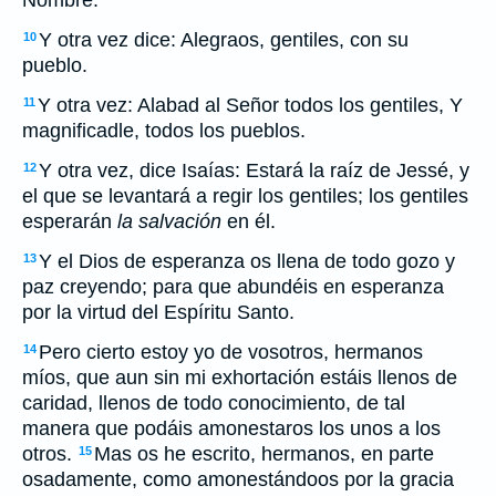
Nombre.
Y otra vez dice: Alegraos, gentiles, con su
10
pueblo.
Y otra vez: Alabad al Señor todos los gentiles, Y
11
magnificadle, todos los pueblos.
Y otra vez, dice Isaías: Estará la raíz de Jessé, y
12
el que se levantará a regir los gentiles; los gentiles
esperarán
la salvación
en él.
Y el Dios de esperanza os llena de todo gozo y
13
paz creyendo; para que abundéis en esperanza
por la virtud del Espíritu Santo.
Pero cierto estoy yo de vosotros, hermanos
14
míos, que aun sin mi exhortación estáis llenos de
caridad, llenos de todo conocimiento, de tal
manera que podáis amonestaros los unos a los
otros.
Mas os he escrito, hermanos, en parte
15
osadamente, como amonestándoos por la gracia