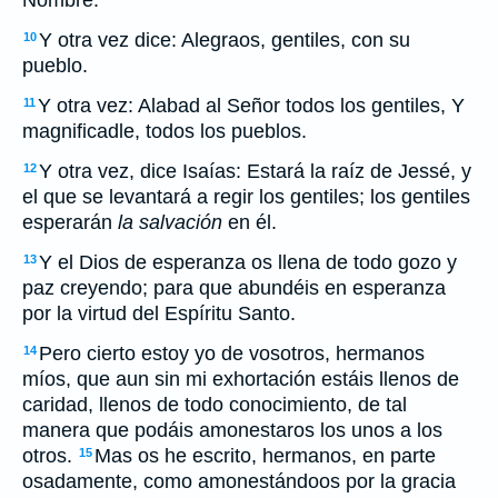
Nombre.
Y otra vez dice: Alegraos, gentiles, con su
10
pueblo.
Y otra vez: Alabad al Señor todos los gentiles, Y
11
magnificadle, todos los pueblos.
Y otra vez, dice Isaías: Estará la raíz de Jessé, y
12
el que se levantará a regir los gentiles; los gentiles
esperarán
la salvación
en él.
Y el Dios de esperanza os llena de todo gozo y
13
paz creyendo; para que abundéis en esperanza
por la virtud del Espíritu Santo.
Pero cierto estoy yo de vosotros, hermanos
14
míos, que aun sin mi exhortación estáis llenos de
caridad, llenos de todo conocimiento, de tal
manera que podáis amonestaros los unos a los
otros.
Mas os he escrito, hermanos, en parte
15
osadamente, como amonestándoos por la gracia