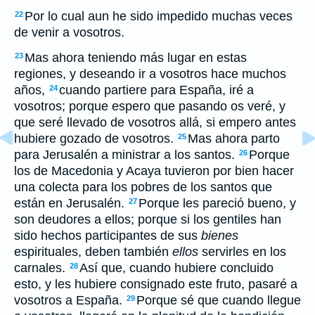
Por lo cual aun he sido impedido muchas veces
22
de venir a vosotros.
Mas ahora teniendo más lugar en estas
23
regiones, y deseando ir a vosotros hace muchos
años,
cuando partiere para España, iré a
24
vosotros; porque espero que pasando os veré, y
que seré llevado de vosotros allá, si empero antes
hubiere gozado de vosotros.
Mas ahora parto
25
para Jerusalén a ministrar a los santos.
Porque
26
los de Macedonia y Acaya tuvieron por bien hacer
una colecta para los pobres de los santos que
están en Jerusalén.
Porque les pareció bueno, y
27
son deudores a ellos; porque si los gentiles han
sido hechos participantes de sus
bienes
espirituales, deben también
ellos
servirles en los
carnales.
Así que, cuando hubiere concluido
28
esto, y les hubiere consignado este fruto, pasaré a
vosotros a España.
Porque sé que cuando llegue
29