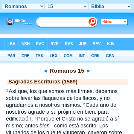
Biblia
>
SEV
> Romanos 15
◄
Romanos 15
►
Sagradas Escrituras (1569)
Así que, los que somos más firmes, debemos
1
sobrellevar las flaquezas de los flacos, y no
agradarnos a nosotros mismos.
Cada uno de
2
nosotros agrade a su prójimo en bien, para
edificación.
Porque el Cristo no se agradó a sí
3
mismo; antes
bien
, como está escrito: Los
vituperios de los que te vituperan, cayeron sobre