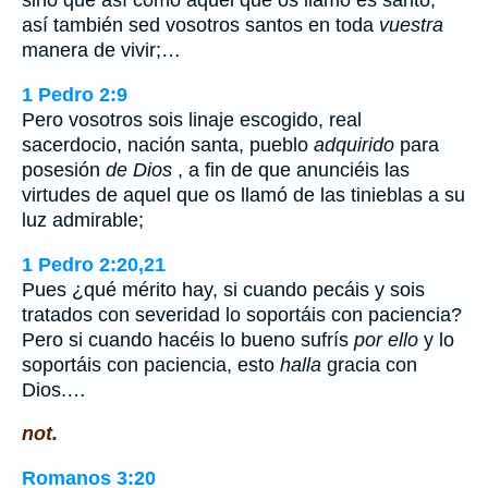
sino que así como aquel que os llamó es santo,
así también sed vosotros santos en toda
vuestra
manera de vivir;…
1 Pedro 2:9
Pero vosotros sois linaje escogido, real
sacerdocio, nación santa, pueblo
adquirido
para
posesión
de Dios
, a fin de que anunciéis las
virtudes de aquel que os llamó de las tinieblas a su
luz admirable;
1 Pedro 2:20,21
Pues ¿qué mérito hay, si cuando pecáis y sois
tratados con severidad lo soportáis con paciencia?
Pero si cuando hacéis lo bueno sufrís
por ello
y lo
soportáis con paciencia, esto
halla
gracia con
Dios.…
not.
Romanos 3:20