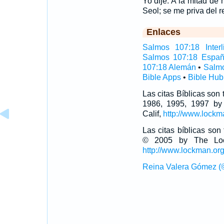
Yo dije: A la mitad de 
Seol; se me priva del r
Enlaces
Salmos 107:18 Interl
Salmos 107:18 Españ
107:18 Alemán
•
Salmo
Bible Apps
•
Bible Hub
Las citas Bíblicas son
1986, 1995, 1997 by
Calif,
http://www.lockm
Las citas bíblicas so
© 2005 by The Lock
http://www.lockman.or
Reina Valera Gómez (