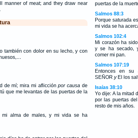
all manner of meat; and they draw near
puertas de la muert
.
Salmos 88:3
Porque saturada es
tura
mi vida se ha acerc
Salmos 102:4
Mi corazón ha sido
y se ha secado,
o también con dolor en su lecho, y con
comer mi pan.
 huesos,…
Salmos 107:19
Entonces en su a
SEÑOR
y
El los sal
 de mí; mira mi aflicción
por causa
de
Isaías 38:10
tú que me levantas de las puertas de la
Yo dije: A la mitad 
por las puertas de
resto de mis años.
á mi alma de males, y mi vida se ha