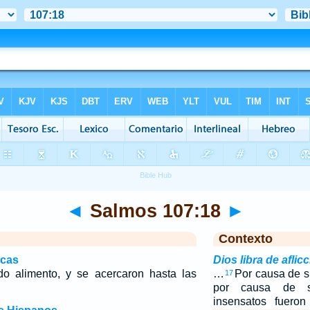
◄
Salmos 107:18
►
Contexto
icas
Dios libra de aflic
do alimento, y se acercaron hasta las
…
Por causa de s
17
por causa de su
insensatos fueron