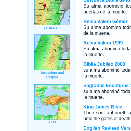
La Nueva Biblia de l
Su alma aborreció to
puertas de la muerte.
Reina Valera Gómez
Su alma abominó todo 
de la muerte.
Reina Valera 1909
Su alma abominó toda 
la muerte.
Biblia Jubileo 2000
su alma abominó toda 
la muerte.
Sagradas Escrituras 
su alma abominó toda 
la muerte.
King James Bible
Their soul abhorreth 
unto the gates of death
English Revised Vers