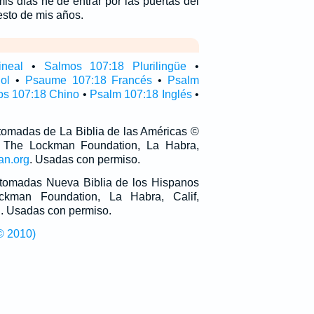
mis días he de entrar por las puertas del
esto de mis años.
ineal
•
Salmos 107:18 Plurilingüe
•
ol
•
Psaume 107:18 Francés
•
Psalm
s 107:18 Chino
•
Psalm 107:18 Inglés
•
 tomadas de La Biblia de las Américas ©
 The Lockman Foundation, La Habra,
an.org
. Usadas con permiso.
n tomadas Nueva Biblia de los Hispanos
man Foundation, La Habra, Calif,
g
. Usadas con permiso.
© 2010)