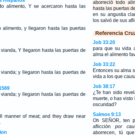
os Hispanos
aborreció todo al
do alimento, Y se acercaron hasta las
hasta las puertas d
en su angustia c
los salvó de sus af
alimento, y llegaron hasta las puertas
Referencia Cru
Job 33:20
para que su vida 
vianda, Y llegaron hasta las puertas de
alma el alimento fav
Job 33:22
Entonces su alma se
vianda; y llegaron hasta las puertas de
vida a los que caus
Job 38:17
1569
¿Te han sido revel
vianda; y llegaron hasta las puertas de
muerte, o has visto
oscuridad?
Salmos 9:13
all manner of meat; and they draw near
Oh SEÑOR, ten pi
.
aflicción
por cau
ion
aborrecen, tú qu