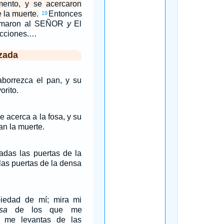
imento, y se acercaron
e la muerte.
Entonces
19
lamaron al SEÑOR
y
El
licciones.…
zada
aborrezca el pan, y su
orito.
 acerca a la fosa, y su
an la muerte.
adas las puertas de la
 las puertas de la densa
edad de mí; mira mi
sa
de los que me
e me levantas de las