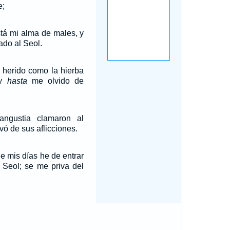
e;
tá mi alma de males, y
ado al Seol.
 herido como la hierba
 y
hasta
me olvido de
ngustia clamaron al
vó de sus aflicciones.
de mis días he de entrar
l Seol; se me priva del