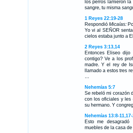
los perros lamieron la
sangre, tu misma
sang
1 Reyes 22:19-28
Respondió
Micaías:
Po
Yo vi al SEÑOR sentado
cielos estaba junto a E
2 Reyes 3:13,14
Entonces Eliseo dijo
contigo? Ve a los prof
madre. Y el rey de I
llamado a estos tres 
…
Nehemías 5:7
Se rebeló mi corazón d
con los oficiales y le
su hermano. Y congreg
Nehemías 13:8-11,17-
Esto me desagradó m
muebles de la casa de