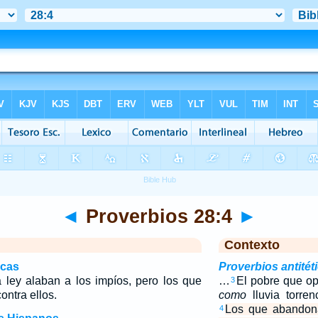
◄
Proverbios 28:4
►
Contexto
icas
Proverbios antitét
ley alaban a los impíos, pero los que
…
El pobre que op
3
ontra ellos.
como
lluvia torre
Los que abandona
4