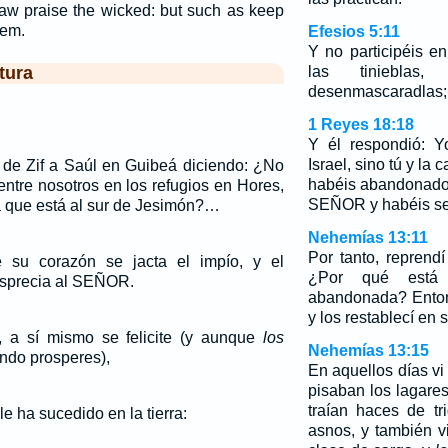
law praise the wicked: but such as keep
hem.
Efesios 5:11
Y no participéis en
tura
las tinieblas
desenmascaradlas;
1 Reyes 18:18
Y él respondió: Y
Israel, sino tú y la
 de Zif a Saúl en Guibeá diciendo: ¿No
habéis abandonado
ntre nosotros en los refugios en Hores,
SEÑOR y habéis seg
a que está al sur de Jesimón?…
Nehemías 13:11
Por tanto, reprendí 
 su corazón se jacta el impío, y el
¿Por qué está
sprecia al SEÑOR.
abandonada? Entonc
y los restablecí en 
, a sí mismo se felicite (y aunque
los
Nehemías 13:15
ndo prosperes),
En aquellos días v
pisaban los lagares
traían haces de t
le ha sucedido en la tierra:
asnos, y también v