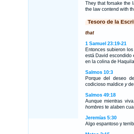
They that forsake the 
the law contend with t
Tesoro de la Escri
that
1 Samuel 23:19-21
Entonces subieron los
está David escondido e
en la colina de Haquil
Salmos 10:3
Porque del deseo de
codicioso maldice
y
de
Salmos 49:18
Aunque mientras viva
hombres
te alaben cua
Jeremías 5:30
Algo espantoso y terrib