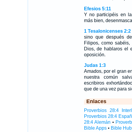
Efesios 5:11
Y no participéis en la
más bien, desenmasca
1 Tesalonicenses 2:2
sino que después de 
Filipos, como sabéis,
Dios, de hablaros el
oposición.
Judas 1:3
Amados, por el gran e
nuestra común salv
escribiros exhortándo
que de una vez para si
Enlaces
Proverbios 28:4 Interl
Proverbios 28:4 Españ
28:4 Alemán
•
Proverb
Bible Apps
•
Bible Hub