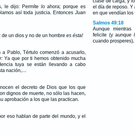
clase de carga, y
l
, le dijo: Permíte
lo
ahora; porque es
el día de reposo. Y
amos así toda justicia. Entonces
Juan
en que vendían los 
Salmos 49:18
Aunque mientras 
felicite (y aunque
oz de un dios y no de un hombre
es ésta!
cuando prosperes),
 a Pablo, Tértulo comenzó a acusarlo,
r:
Ya que por ti hemos obtenido mucha
dencia tuya se están llevando a cabo
sta nación,…
onocen el decreto de Dios que los que
son dignos de muerte, no sólo las hacen,
u aprobación a los que las practican.
por eso hablan de parte del mundo, y el