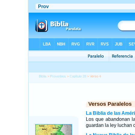
Biblia
>
Proverbios
>
Capítulo 28
> Verso 4
Versos Paralelos
La Biblia de las Amér
Los que abandonan la 
guardan la ley luchan c