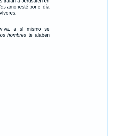
os
traían a Jerusalén en
les
amonesté por el día
víveres.
viva, a sí mismo se
los hombres
te alaben