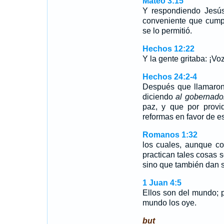
Mateo 3:15
Y respondiendo Jesús
conveniente que cumpl
se lo permitió.
Hechos 12:22
Y la gente gritaba: ¡V
Hechos 24:2-4
Después que llamaron
diciendo
al gobernado
paz, y que por provi
reformas en favor de e
Romanos 1:32
los cuales, aunque c
practican tales cosas 
sino que también dan s
1 Juan 4:5
Ellos son del mundo; 
mundo los oye.
but