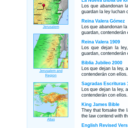
La Nueva Biblia de l
Los que abandonan la 
guardan la ley luchan c
Reina Valera Gómez
Los que abandonan la l
guardan, contenderán c
Reina Valera 1909
Los que dejan la ley
guardan, contenderán c
Biblia Jubileo 2000
Los que dejan la ley, 
contenderán con ellos.
Sagradas Escrituras 
Los que dejan la ley, 
contenderán con ellos.
King James Bible
They that forsake the 
the law contend with t
English Revised Vers