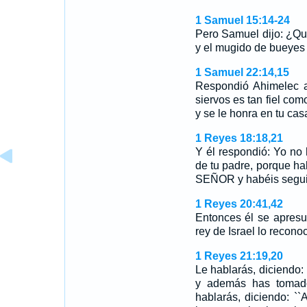
1 Samuel 15:14-24
Pero Samuel dijo: ¿Qu
y el mugido de bueye
1 Samuel 22:14,15
Respondió Ahimelec al
siervos es tan fiel com
y se le honra en tu ca
1 Reyes 18:18,21
Y él respondió: Yo no h
de tu padre, porque h
SEÑOR y habéis segui
1 Reyes 20:41,42
Entonces él se apresur
rey de Israel lo recon
1 Reyes 21:19,20
Le hablarás, diciendo
y además has toma
hablarás, diciendo: `