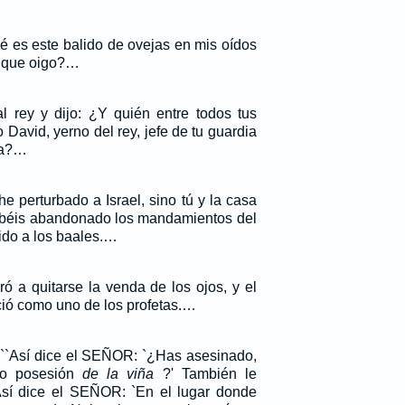
é es este balido de ovejas en mis oídos
s que oigo?…
 rey y dijo: ¿Y quién entre todos tus
o David, yerno del rey, jefe de tu guardia
sa?…
e perturbado a Israel, sino tú y la casa
abéis abandonado los mandamientos del
do a los baales.…
ó a quitarse la venda de los ojos, y el
oció como uno de los profetas.…
: ``Así dice el SEÑOR: `¿Has asesinado,
do posesión
de la viña
?' También le
`Así dice el SEÑOR: `En el lugar donde