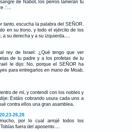
 sangre de Nabot, los perros lamerán tu
re
.'…
r tanto, escucha la palabra del SEÑOR.
 en su trono, y todo el ejército de los
l, a su derecha y a su izquierda.…
 al rey de Israel: ¿Qué tengo que ver
etas de tu padre y a los profetas de tu
srael le dijo: No, porque el SEÑOR ha
reyes para entregarlos en mano de Moab.
entro de mí, y contendí con los nobles y
s dije: Estáis cobrando usura cada uno a
ué contra ellos una gran asamblea.
20,23-26,28
ucho, por lo cual arrojé todos los
 Tobías fuera del aposento.…