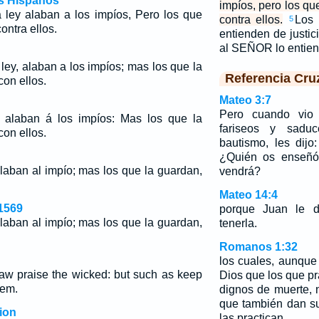
os Hispanos
impíos, pero los qu
ley alaban a los impíos, Pero los que
contra ellos.
Los
5
ontra ellos.
entienden de justi
al SEÑOR lo entie
ey, alaban a los impíos; mas los que la
Referencia Cru
on ellos.
Mateo 3:7
Pero cuando vio
, alaban á los impíos: Mas los que la
fariseos y sadu
on ellos.
bautismo, les dij
¿Quién os enseñó 
alaban al impío;
mas los que la guardan,
vendrá?
Mateo 14:4
1569
porque Juan le de
alaban al impío; mas los que la guardan,
tenerla.
Romanos 1:32
los cuales, aunque
law praise the wicked: but such as keep
Dios que los que pr
hem.
dignos de muerte, 
que también dan s
ion
las practican.