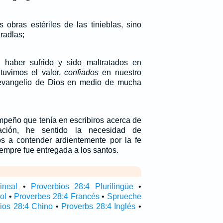
s obras estériles de las tinieblas, sino
radlas;
haber sufrido y sido maltratados en
 tuvimos el valor,
confiados
en nuestro
 evangelio de Dios en medio de mucha
mpeño que tenía en escribiros acerca de
ación, he sentido la necesidad de
os a contender ardientemente por la fe
empre fue entregada a los santos.
ineal
•
Proverbios 28:4 Plurilingüe
•
ol
•
Proverbes 28:4 Francés
•
Sprueche
ios 28:4 Chino
•
Proverbs 28:4 Inglés
•