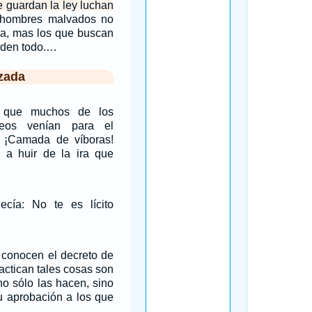
e guardan la ley luchan
 hombres malvados no
cia, mas los que buscan
nden todo.…
zada
 que muchos de los
ceos venían para el
o: ¡Camada de víboras!
a huir de la ira que
cía: No te es lícito
 conocen el decreto de
actican tales cosas son
no sólo las hacen, sino
u aprobación a los que