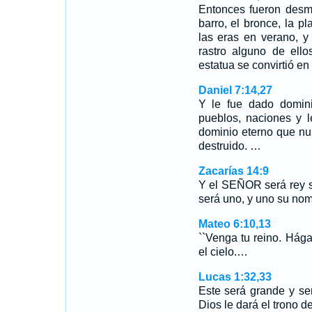
Entonces fueron desme
barro, el bronce, la p
las eras en verano, y
rastro alguno de ell
estatua se convirtió en
Daniel 7:14,27
Y le fue dado domini
pueblos, naciones y l
dominio eterno que nu
destruido. …
Zacarías 14:9
Y el SEÑOR será rey s
será uno, y uno su nom
Mateo 6:10,13
``Venga tu reino. Hága
el cielo.…
Lucas 1:32,33
Este será grande y ser
Dios le dará el trono 