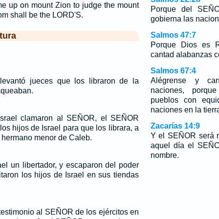
me up on mount Zion to judge the mount
Porque del SEÑO
om shall be the LORD'S.
gobierna las nacion
tura
Salmos 47:7
Porque Dios es Re
cantad alabanzas c
Salmos 67:4
Alégrense y can
vantó jueces que los libraron de la
naciones, porqu
aqueaban.
pueblos con equi
naciones en la tierr
 Israel clamaron al SEÑOR, el SEÑOR
Zacarías 14:9
los hijos de Israel para que los librara, a
Y el SEÑOR será re
z, hermano menor de Caleb.
aquel día el SEÑO
nombre.
el un libertador, y escaparon del poder
taron los hijos de Israel en sus tiendas
 testimonio al SEÑOR de los ejércitos en