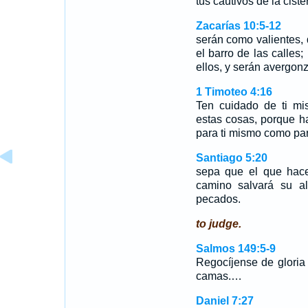
tus cautivos de la cis
Zacarías 10:5-12
serán como valientes, 
el barro de las calle
ellos, y serán avergon
1 Timoteo 4:16
Ten cuidado de ti mi
estas cosas, porque h
para ti mismo como par
Santiago 5:20
sepa que el que hace
camino salvará su al
pecados.
to judge.
Salmos 149:5-9
Regocíjense de gloria
camas.…
Daniel 7:27