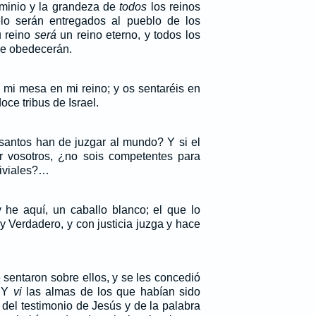
ominio y la grandeza de
todos
los reinos
elo serán entregados al pueblo de los
u reino
será
un reino eterno, y todos los
 le obedecerán.
 mi mesa en mi reino; y os sentaréis en
oce tribus de Israel.
santos han de juzgar al mundo? Y si el
 vosotros, ¿no sois competentes para
riviales?…
 y he aquí, un caballo blanco; el que lo
y Verdadero, y con justicia juzga y hace
 sentaron sobre ellos, y se les concedió
. Y
vi
las almas de los que habían sido
del testimonio de Jesús y de la palabra