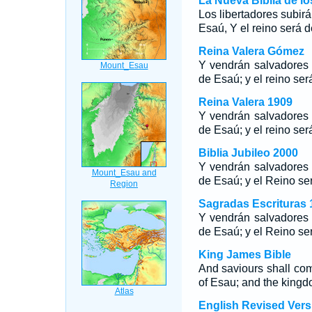
La Nueva Biblia de l
Los libertadores subir
Esaú, Y el reino será
Reina Valera Gómez
Y vendrán salvadores 
de Esaú; y el reino se
Reina Valera 1909
Y vendrán salvadores 
de Esaú; y el reino se
Biblia Jubileo 2000
Y vendrán salvadores 
de Esaú; y el Reino s
Sagradas Escrituras 
Y vendrán salvadores 
de Esaú; y el Reino s
King James Bible
And saviours shall co
of Esau; and the kingd
English Revised Vers