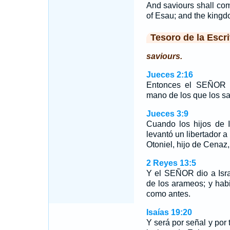
And saviours shall co
of Esau; and the kingd
Tesoro de la Escri
saviours.
Jueces 2:16
Entonces el SEÑOR le
mano de los que los s
Jueces 3:9
Cuando los hijos de
levantó un libertador a 
Otoniel, hijo de Cena
2 Reyes 13:5
Y el SEÑOR dio a Isra
de los arameos; y habi
como antes.
Isaías 19:20
Y será por señal y por