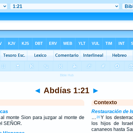
◄
Abdías 1:21
►
Contexto
icas
Restauración de Is
s al monte Sion para juzgar al monte de
…
Y los desterra
20
del SEÑOR.
los hijos de Isra
cananeos hasta Sar