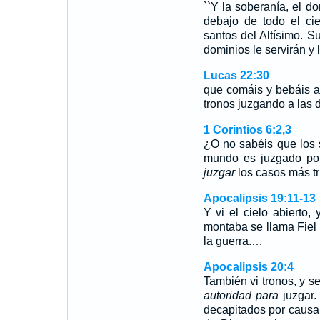
``Y la soberanía, el d
debajo de todo el ci
santos del Altísimo. S
dominios le servirán y
Lucas 22:30
que comáis y bebáis a
tronos juzgando a las d
1 Corintios 6:2,3
¿O no sabéis que los 
mundo es juzgado por
juzgar
los casos más t
Apocalipsis 19:11-13
Y vi el cielo abierto,
montaba se llama Fiel 
la guerra.…
Apocalipsis 20:4
También vi tronos, y se
autoridad para
juzgar
decapitados por causa 