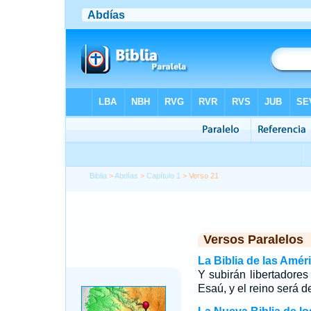
Biblia
>
Abdías
>
Capítulo 1
> Verso 21
Versos Paralelos
La Biblia de las Amér
Y subirán libertadore
Esaú, y el reino será 