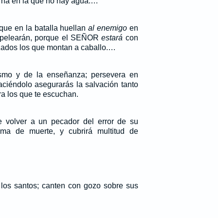
terna en la que no hay agua.…
que en la batalla huellan
al enemigo
en
s; pelearán, porque el SEÑOR
estará
con
zados los que montan a caballo.…
smo y de la enseñanza; persevera en
aciéndolo asegurarás la salvación tanto
a los que te escuchan.
 volver a un pecador del error de su
ma de muerte, y cubrirá multitud de
 los santos; canten con gozo sobre sus