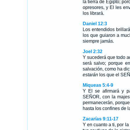
la tierra de Egipto; 
opresores, y El les en
los librará.
Daniel 12:3
Los entendidos brillar
los que guiaron a mucho
siempre jamás.
Joel 2:32
Y sucederá que todo 
será salvo; porque e
salvación, como ha dic
estarán
los que el SE
Miqueas 5:4-9
Y El se afirmará y p
SEÑOR, con la majes
permanecerán, porque
hasta los confines de l
Zacarías 9:11-17
Y en cuanto a ti, por l