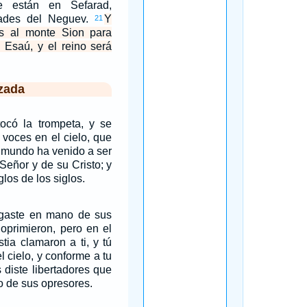
e están en Sefarad,
dades del Neguev.
Y
21
res al monte Sion para
 Esaú, y el reino será
zada
tocó la trompeta, y se
 voces en el cielo, que
l mundo ha venido a ser
Señor y de su Cristo; y
glos de los siglos.
egaste en mano de sus
oprimieron, pero en el
tia clamaron a ti, y tú
 cielo, y conforme a tu
 diste libertadores que
o de sus opresores.