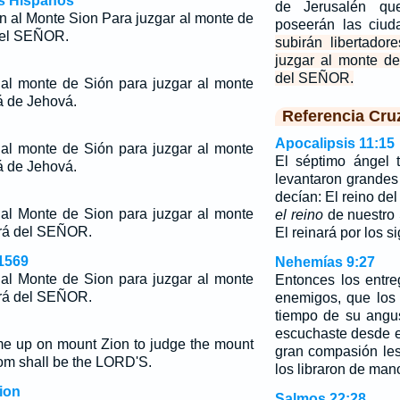
os Hispanos
de Jerusalén qu
án al Monte Sion Para juzgar al monte de
poseerán las ciu
 del SEÑOR.
subirán libertado
juzgar al monte de
del SEÑOR.
al monte de Sión para juzgar al monte
rá de Jehová.
Referencia Cru
Apocalipsis 11:15
al monte de Sión para juzgar al monte
El séptimo ángel 
rá de Jehová.
levantaron grandes
decían: El reino de
al Monte de Sion para juzgar al monte
el reino
de nuestro 
erá del SEÑOR.
El reinará por los si
1569
Nehemías 9:27
al Monte de Sion para juzgar al monte
Entonces los entr
erá del SEÑOR.
enemigos, que los 
tiempo de su angus
escuchaste desde el
me up on mount Zion to judge the mount
gran compasión les
om shall be the LORD'S.
los libraron de man
ion
Salmos 22:28