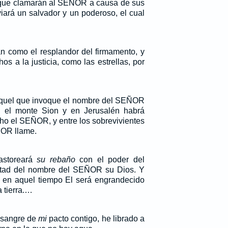
porque clamarán al SEÑOR a causa de sus
viará un salvador y un poderoso, el cual
án como el resplandor del firmamento, y
s a la justicia, como las estrellas, por
aquel que invoque el nombre del SEÑOR
n el monte Sion y en Jerusalén habrá
ho el SEÑOR, y entre los sobrevivientes
ÑOR llame.
astoreará
su rebaño
con el poder del
tad del nombre del SEÑOR su Dios. Y
 en aquel tiempo El será engrandecido
a tierra.…
a sangre de
mi
pacto contigo, he librado a