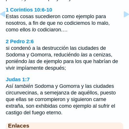
1 Corintios 10:6-10
Estas cosas sucedieron como ejemplo para
nosotros, a fin de que no codiciemos lo malo,
como ellos
lo
codiciaron.…
2 Pedro 2:6
si condenó a la destrucción las ciudades de
Sodoma y Gomorra, reduciéndo
las
a cenizas,
poniéndo
las
de ejemplo para los que habrían de
vivir impíamente después;
Judas 1:7
Así
también
Sodoma y Gomorra y las ciudades
circunvecinas, a semejanza de aquéllos, puesto
que ellas se corrompieron y siguieron carne
extraña, son exhibidas como ejemplo al sufrir el
castigo del fuego eterno.
Enlaces