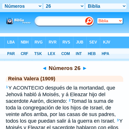
Biblia
>
RVR 1909
> Números 26
◄
Números 26
►
Reina Valera (1909)
Y ACONTECIO después de la mortandad, que
1
Jehová habló á Moisés, y á Eleazar hijo del
sacerdote Aarón, diciendo:
Tomad la suma de
2
toda la congregación de los hijos de Israel, de
veinte años arriba, por las casas de sus padres,
todos los que puedan salir á la guerra en Israel.
Y
3
Moisés y Eleazar el sacerdote hablaron con ellos