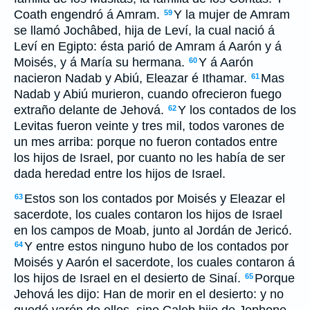
Coath engendró á Amram.
Y la mujer de Amram
59
se llamó Jochâbed, hija de Leví, la cual nació á
Leví en Egipto: ésta parió de Amram á Aarón y á
Moisés, y á María su hermana.
Y á Aarón
60
nacieron Nadab y Abiú, Eleazar é Ithamar.
Mas
61
Nadab y Abiú murieron, cuando ofrecieron fuego
extraño delante de Jehová.
Y los contados de los
62
Levitas fueron veinte y tres mil, todos varones de
un mes arriba: porque no fueron contados entre
los hijos de Israel, por cuanto no les había de ser
dada heredad entre los hijos de Israel.
Estos son los contados por Moisés y Eleazar el
63
sacerdote, los cuales contaron los hijos de Israel
en los campos de Moab, junto al Jordán de Jericó.
Y entre estos ninguno hubo de los contados por
64
Moisés y Aarón el sacerdote, los cuales contaron á
los hijos de Israel en el desierto de Sinaí.
Porque
65
Jehová les dijo: Han de morir en el desierto: y no