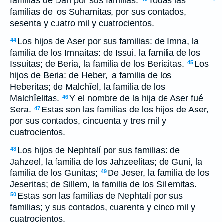
familias de Dan por sus familias.
Todas las
familias de los Suhamitas, por sus contados,
sesenta y cuatro mil y cuatrocientos.
Los hijos de Aser por sus familias: de Imna, la
44
familia de los Imnaitas; de Issui, la familia de los
Issuitas; de Beria, la familia de los Beriaitas.
Los
45
hijos de Beria: de Heber, la familia de los
Heberitas; de Malchîel, la familia de los
Malchîelitas.
Y el nombre de la hija de Aser fué
46
Sera.
Estas son las familias de los hijos de Aser,
47
por sus contados, cincuenta y tres mil y
cuatrocientos.
Los hijos de Nephtalí por sus familias: de
48
Jahzeel, la familia de los Jahzeelitas; de Guni, la
familia de los Gunitas;
De Jeser, la familia de los
49
Jeseritas; de Sillem, la familia de los Sillemitas.
Estas son las familias de Nephtalí por sus
50
familias; y sus contados, cuarenta y cinco mil y
cuatrocientos.