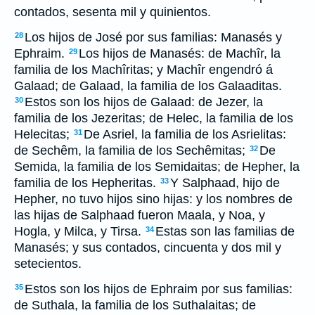
contados, sesenta mil y quinientos.
Los hijos de José por sus familias: Manasés y
28
Ephraim.
Los hijos de Manasés: de Machîr, la
29
familia de los Machîritas; y Machîr engendró á
Galaad; de Galaad, la familia de los Galaaditas.
Estos son los hijos de Galaad: de Jezer, la
30
familia de los Jezeritas; de Helec, la familia de los
Helecitas;
De Asriel, la familia de los Asrielitas:
31
de Sechêm, la familia de los Sechêmitas;
De
32
Semida, la familia de los Semidaitas; de Hepher, la
familia de los Hepheritas.
Y Salphaad, hijo de
33
Hepher, no tuvo hijos sino hijas: y los nombres de
las hijas de Salphaad fueron Maala, y Noa, y
Hogla, y Milca, y Tirsa.
Estas son las familias de
34
Manasés; y sus contados, cincuenta y dos mil y
setecientos.
Estos son los hijos de Ephraim por sus familias:
35
de Suthala, la familia de los Suthalaitas; de