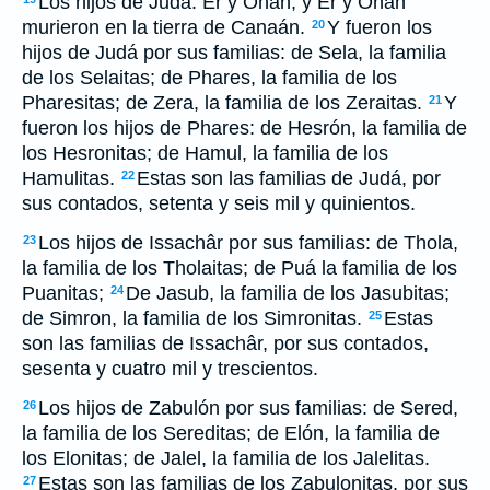
Los hijos de Judá: Er y Onán; y Er y Onán
murieron en la tierra de Canaán.
Y fueron los
20
hijos de Judá por sus familias: de Sela, la familia
de los Selaitas; de Phares, la familia de los
Pharesitas; de Zera, la familia de los Zeraitas.
Y
21
fueron los hijos de Phares: de Hesrón, la familia de
los Hesronitas; de Hamul, la familia de los
Hamulitas.
Estas son las familias de Judá, por
22
sus contados, setenta y seis mil y quinientos.
Los hijos de Issachâr por sus familias: de Thola,
23
la familia de los Tholaitas; de Puá la familia de los
Puanitas;
De Jasub, la familia de los Jasubitas;
24
de Simron, la familia de los Simronitas.
Estas
25
son las familias de Issachâr, por sus contados,
sesenta y cuatro mil y trescientos.
Los hijos de Zabulón por sus familias: de Sered,
26
la familia de los Sereditas; de Elón, la familia de
los Elonitas; de Jalel, la familia de los Jalelitas.
Estas son las familias de los Zabulonitas, por sus
27