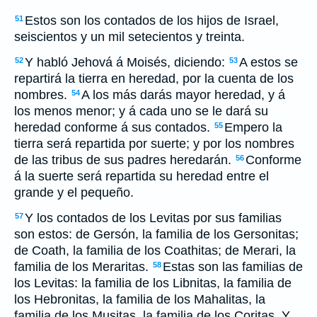
Estos son los contados de los hijos de Israel,
51
seiscientos y un mil setecientos y treinta.
Y habló Jehová á Moisés, diciendo:
A estos se
52
53
repartirá la tierra en heredad, por la cuenta de los
nombres.
A los más darás mayor heredad, y á
54
los menos menor; y á cada uno se le dará su
heredad conforme á sus contados.
Empero la
55
tierra será repartida por suerte; y por los nombres
de las tribus de sus padres heredarán.
Conforme
56
á la suerte será repartida su heredad entre el
grande y el pequeño.
Y los contados de los Levitas por sus familias
57
son estos: de Gersón, la familia de los Gersonitas;
de Coath, la familia de los Coathitas; de Merari, la
familia de los Meraritas.
Estas son las familias de
58
los Levitas: la familia de los Libnitas, la familia de
los Hebronitas, la familia de los Mahalitas, la
familia de los Musitas, la familia de los Coritas. Y