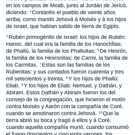
en los campos de Moab, junto al Jordán de Jericó,
diciendo:
Contaréis el pueblo de veinte años
4
arriba, como mandó Jehová á Moisés y á los hijos
de Israel, que habían salido de tierra de Egipto.
Rubén primogénito de Israel: los hijos de Rubén:
5
Hanoc, del cual era la familia de los Hanochîtas;
de Phallú, la familia de los Phalluitas;
De Hesrón,
6
la familia de los Hesronitas; de Carmi, la familia de
los Carmitas.
Estas son las familias de los
7
Rubenitas: y sus contados fueron cuarenta y tres
mil setecientos y treinta.
Y los hijos de Phallú:
8
Eliab.
Y los hijos de Eliab: Nemuel, y Dathán, y
9
Abiram. Estos Dathán y Abiram fueron los del
consejo de la congregación, que hicieron el motín
contra Moisés y Aarón con la compañía de Coré,
cuando se amotinaron contra Jehová.
Que la
10
tierra abrió su boca y tragó á ellos y á Coré,
cuando aquella compañía murió, cuando consumió
el fuego doscientos y cincuenta varones, los