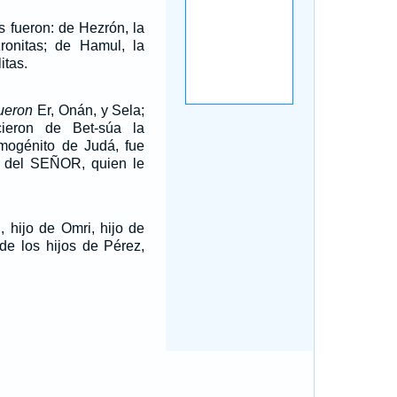
s fueron: de Hezrón, la
zronitas; de Hamul, la
itas.
ueron
Er, Onán, y Sela;
ieron de Bet-súa la
imogénito de Judá, fue
s del SEÑOR, quien le
, hijo de Omri, hijo de
 de los hijos de Pérez,