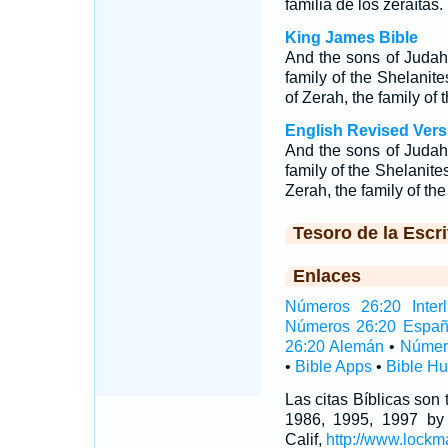
familia de los zeraítas.
King James Bible
And the sons of Judah a
family of the Shelanite
of Zerah, the family of 
English Revised Vers
And the sons of Judah a
family of the Shelanites
Zerah, the family of the
Tesoro de la Escri
Enlaces
Números 26:20 Interl
Números 26:20 Españ
26:20 Alemán
•
Númer
•
Bible Apps
•
Bible H
Las citas Bíblicas son
1986, 1995, 1997 by
Calif,
http://www.lockm