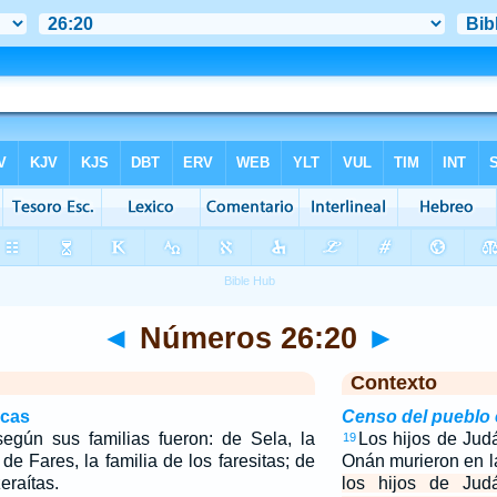
◄
Números 26:20
►
Contexto
icas
Censo del pueblo
egún sus familias fueron: de Sela, la
Los hijos de Jud
19
 de Fares, la familia de los faresitas; de
Onán murieron en l
zeraítas.
los hijos de Jud