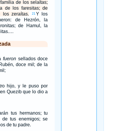
familia de los selaítas;
ia de los faresitas; de
 los zeraítas.
Y los
21
ueron: de Hezrón, la
zronitas; de Hamul, la
litas.…
zada
dá
fueron
sellados doce
 Rubén, doce mil; de la
il;
ro hijo, y le puso por
 en Quezib que lo dio a
barán tus hermanos; tu
 de tus enemigos; se
ijos de tu padre.