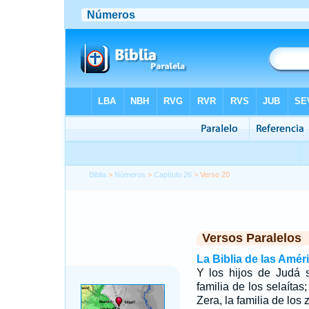
Biblia
>
Números
>
Capítulo 26
> Verso 20
Versos Paralelos
La Biblia de las Amér
Y los hijos de Judá s
familia de los selaítas;
Zera, la familia de los 