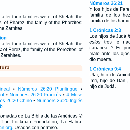
Números 26:21
Y los hijos de Fare
familia de los he
fter their families were; of Shelah, the
familia de los hamul
s: of Pharez, the family of the Pharzites:
the Zarhites.
1 Crónicas 2:3
Los hijos de Judá
f
ion
estos
tres le nac
fter their families were; of Shelah, the
cananea. Y Er, pr
: of Perez, the family of the Perezites: of
malo ante los ojo
 Zerahites.
dio muerte.
tura
1 Crónicas 9:4
Utai, hijo de Amiud
Imri, hijo de Bani,
hijo de Judá.
ineal
•
Números 26:20 Plurilingüe
•
ol
•
Nombres 26:20 Francés
•
4 Mose
os 26:20 Chino
•
Numbers 26:20 Inglés
ub
 tomadas de La Biblia de las Américas ©
 The Lockman Foundation, La Habra,
an.org
. Usadas con permiso.