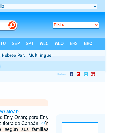
 en Moab
á: Er y Onán; pero Er y
a tierra de Canaán.
Y
20
á según sus familias