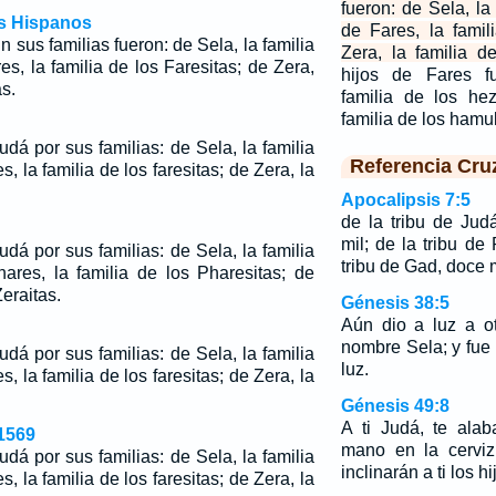
fueron: de Sela, la 
os Hispanos
de Fares, la famil
 sus familias fueron: de Sela, la familia
Zera, la familia de
es, la familia de los Faresitas; de Zera,
hijos de Fares f
as.
familia de los he
familia de los hamu
udá por sus familias: de Sela, la familia
Referencia Cru
s, la familia de los faresitas; de Zera, la
Apocalipsis 7:5
de la tribu de Ju
mil; de la tribu de
udá por sus familias: de Sela, la familia
tribu de Gad, doce m
hares, la familia de los Pharesitas; de
Zeraitas.
Génesis 38:5
Aún dio a luz a ot
nombre Sela; y fue
udá por sus familias: de Sela, la familia
luz.
s, la familia de los faresitas; de Zera, la
Génesis 49:8
A ti Judá, te ala
1569
mano en la cerviz
udá por sus familias: de Sela, la familia
inclinarán a ti los h
s, la familia de los faresitas; de Zera, la