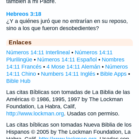
también a mi Padre.
Hebreos 3:18
¿Y a quiénes juró que no entrarían en su reposo,
sino a los que fueron desobedientes?
Enlaces
Números 14:11 Interlineal
•
Números 14:11
Plurilingüe
•
Números 14:11 Español
•
Nombres
14:11 Francés
•
4 Mose 14:11 Alemán
•
Números
14:11 Chino
•
Numbers 14:11 Inglés
•
Bible Apps
•
Bible Hub
Las citas Bíblicas son tomadas de La Biblia de las
Américas © 1986, 1995, 1997 by The Lockman
Foundation, La Habra, Calif,
http://www.lockman.org
. Usadas con permiso.
Las citas bíblicas son tomadas Nueva Biblia de los
Hispanos © 2005 by The Lockman Foundation, La
Habra, Calif,
http://www.lockman.org
. Usadas con