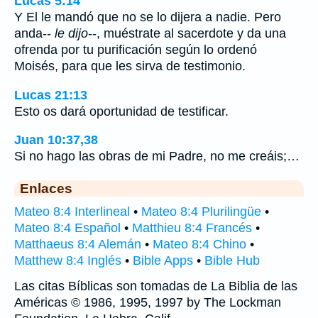
Lucas 5:14
Y El le mandó que no se lo dijera a nadie. Pero
anda--
le dijo
--, muéstrate al sacerdote y da una
ofrenda por tu purificación según lo ordenó
Moisés, para que les sirva de testimonio.
Lucas 21:13
Esto os dará oportunidad de testificar.
Juan 10:37,38
Si no hago las obras de mi Padre, no me creáis;…
Enlaces
Mateo 8:4 Interlineal
•
Mateo 8:4 Plurilingüe
•
Mateo 8:4 Español
•
Matthieu 8:4 Francés
•
Matthaeus 8:4 Alemán
•
Mateo 8:4 Chino
•
Matthew 8:4 Inglés
•
Bible Apps
•
Bible Hub
Las citas Bíblicas son tomadas de La Biblia de las
Américas © 1986, 1995, 1997 by The Lockman