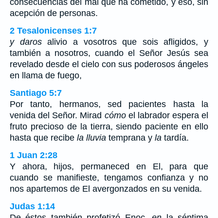
consecuencias del mal que ha cometido, y eso, sin
acepción de personas.
2 Tesalonicenses 1:7
y daros
alivio a vosotros que sois afligidos, y
también a nosotros, cuando el Señor Jesús sea
revelado desde el cielo con sus poderosos ángeles
en llama de fuego,
Santiago 5:7
Por tanto, hermanos, sed pacientes hasta la
venida del Señor. Mirad
cómo
el labrador espera el
fruto precioso de la tierra, siendo paciente en ello
hasta que recibe
la lluvia
temprana y
la
tardía.
1 Juan 2:28
Y ahora, hijos, permaneced en El, para que
cuando se manifieste, tengamos confianza y no
nos apartemos de El avergonzados en su venida.
Judas 1:14
De éstos también profetizó Enoc,
en
la séptima