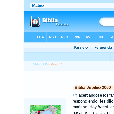
Biblia
>
JUB
> Mateo 16
Biblia Jubileo 2000
Y acercándose los far
1
respondiendo, les dijo
mañana: Hoy
habrá
te
basadas en la faz del