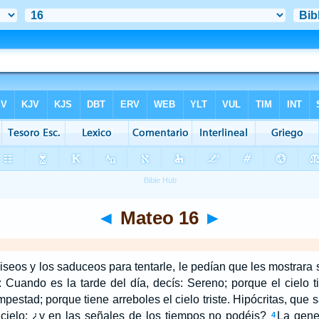
◄
Mateo 16
►
iseos y los saduceos para tentarle, le pedían que les mostrara s
: Cuando es la tarde del día, decís: Sereno; porque el cielo t
mpestad; porque tiene arreboles el cielo triste. Hipócritas, que
 cielo; ¿y en las señales de los tiempos no podéis?
La gene
4