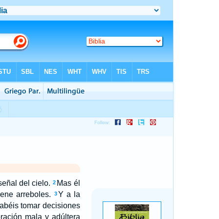
eñal del cielo.
Mas él
2
iene arreboles.
Y a la
3
 sabéis tomar decisiones
ración mala y adúltera