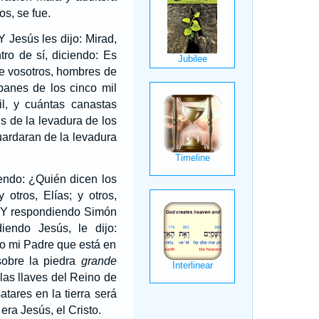
s, se fue.
Y Jesús les dijo: Mirad,
ro de sí, diciendo: Es
de vosotros, hombres de
panes de los cinco mil
l, y cuántas canastas
s de la levadura de los
ardaran de la levadura
iendo: ¿Quién dicen los
 otros, Elías; y otros,
Y respondiendo Simón
iendo Jesús, le dijo:
no mi Padre que está en
sobre la piedra
grande
 las llaves del Reino de
atares en la tierra será
ra Jesús, el Cristo.