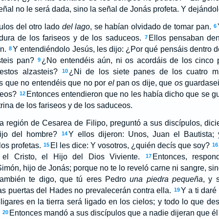
al no le será dada, sino la señal de Jonás profeta. Y dejándolo
ulos del otro lado
del lago
, se habían olvidado de tomar pan.
6
dura de los fariseos y de los saduceos.
Ellos pensaban dent
7
n.
Y entendiéndolo Jesús, les dijo: ¿Por qué pensáis dentro 
8
teis pan?
¿No entendéis aún, ni os acordáis de los cinco 
9
estos alzasteis?
¿Ni de los siete panes de los cuatro mi
10
 que no entendéis que no por
el
pan os dije, que
os
guardasei
ceos?
Entonces entendieron que no les había dicho que se gu
12
trina de los fariseos y de los saduceos.
a región de Cesarea de Filipo, preguntó a sus discípulos, dic
ijo del hombre?
Y ellos dijeron: Unos, Juan el Bautista; y
14
os profetas.
El les dice: Y vosotros, ¿quién decís que soy?
15
16
el Cristo, el Hijo del Dios Viviente.
Entonces, respond
17
imón, hijo de Jonás; porque no te lo reveló carne ni sangre, si
ambién te digo, que tú eres Pedro
una piedra pequeña
, y 
 las puertas del Hades no prevalecerán contra ella.
Y a ti daré
19
 ligares en la tierra será ligado en los cielos; y todo lo que des
Entonces mandó a sus discípulos que a nadie dijeran que él e
20