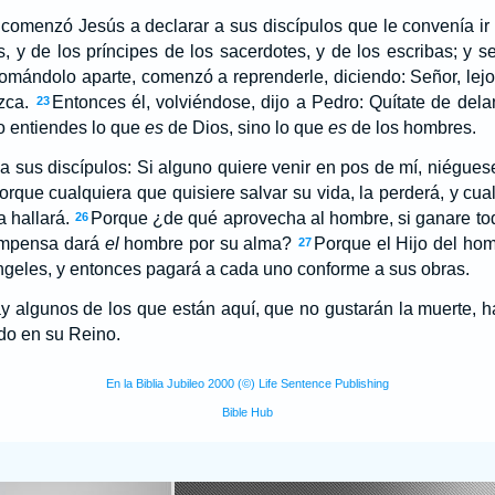
comenzó Jesús a declarar a sus discípulos
que le convenía ir
 y de los príncipes de los sacerdotes, y de los escribas; y ser
omándolo aparte, comenzó a reprenderle, diciendo: Señor, lejo
zca.
Entonces él, volviéndose, dijo a Pedro: Quítate de del
23
o entiendes lo que
es
de Dios, sino lo que
es
de los hombres.
a sus discípulos: Si alguno quiere venir en pos de mí, niégues
orque cualquiera que quisiere salvar su vida, la perderá, y cua
a hallará.
Porque ¿de qué aprovecha al hombre, si ganare tod
26
ompensa dará
el
hombre por su alma?
Porque el Hijo del hom
27
ngeles, y entonces pagará a cada uno conforme a sus obras.
ay algunos de los que están aquí, que no gustarán la muerte, h
do en su Reino.
En la Biblia Jubileo 2000 (©) Life Sentence Publishing
Bible Hub