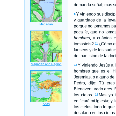
demanda señal; mas señ
Y viniendo sus discíp
5
y guardaos de la leva
porque no tomamos pa
poca fe, que no tomas
hombres
, y cuántos c
tomasteis?
¿Cómo es
11
fariseos y de los sadu
del pan, sino de la doc
Y viniendo Jesús a l
13
hombres que es el H
Jeremías, o alguno de l
Pedro, dijo: Tú eres 
Bienaventurado eres, S
los cielos.
Mas yo t
18
edificaré mi Iglesia; y
los cielos; todo lo que
desatado en los cielos.