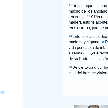
Desde aquel tiempo 
21
mucho de los ancianos,
tercer día.
Y Pedro, t
22
manera esto te aconte
eres estorbo; porque n
Entonces Jesús dijo 
24
madero, y sígame.
P
25
vida por causa de mí, l
su alma? O ¿qué rec
de su Padre con sus á
De cierto os digo: h
28
Hijo del hombre vinien