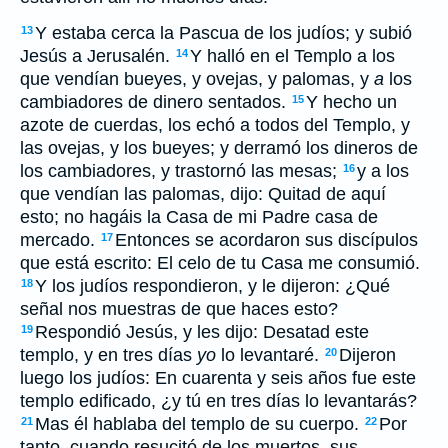
Y estaba cerca la Pascua de los judíos; y subió
13
Jesús a Jerusalén.
Y halló en el Templo a los
14
que vendían bueyes, y ovejas, y palomas, y
a
los
cambiadores de dinero sentados.
Y hecho un
15
azote de cuerdas, los echó a todos del Templo, y
las ovejas, y los bueyes; y derramó los dineros de
los cambiadores, y trastornó las mesas;
y a los
16
que vendían las palomas, dijo: Quitad de aquí
esto; no hagáis la Casa de mi Padre casa de
mercado.
Entonces se acordaron sus discípulos
17
que está escrito: El celo de tu Casa me consumió.
Y los judíos respondieron, y le dijeron: ¿Qué
18
señal nos muestras de que haces esto?
Respondió Jesús, y les dijo: Desatad este
19
templo, y en tres días
yo
lo levantaré.
Dijeron
20
luego los judíos: En cuarenta y seis años fue este
templo edificado, ¿y tú en tres días lo levantarás?
Mas él hablaba del templo de su cuerpo.
Por
21
22
tanto, cuando resucitó de los muertos, sus