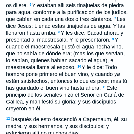
os dijere.
Y estaban allí seis tinajuelas de piedra
6
para agua, conforme a la purificación de los judíos,
que cabían en cada una dos o tres cántaros.
Les
7
dice Jesús: Llenad estas tinajuelas de agua. Y las
llenaron hasta arriba.
Y les dice: Sacad ahora, y
8
presentad al maestresala. Y le presentaron.
Y
9
cuando el maestresala gustó el agua hecha vino,
que no sabía de dónde era; (mas los que servían,
lo sabían, quienes habían sacado el agua), el
maestresala llama al esposo,
Y le dice: Todo
10
hombre pone primero el buen vino, y cuando
ya
están satisfechos, entonces lo que es peor; mas
tú
has guardado el buen vino hasta ahora.
Este
11
principio de los señales hizo el Señor en Caná de
Galilea, y manifestó su gloria; y sus discípulos
creyeron en él.
Después de esto descendió a Capernaum, él, su
12
madre, y sus hermanos, y sus discípulos; y
estuvieron allí no muchos días.