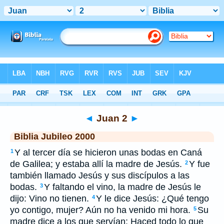
Biblia
>
JUB
> Juan 2
◄
Juan 2
►
Biblia Jubileo 2000
Y al tercer día se hicieron unas bodas en Caná
1
de Galilea; y estaba allí la madre de Jesús.
Y fue
2
también llamado Jesús y sus discípulos a las
bodas.
Y faltando el vino, la madre de Jesús le
3
dijo: Vino no tienen.
Y le dice Jesús: ¿Qué tengo
4
yo contigo, mujer? Aún no ha venido mi hora.
Su
5
madre dice a los que servían: Haced todo lo que