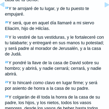
Y te arrojaré de tu lugar, y de tu puesto te
19
empujaré.
Y será, que en aquel día llamaré a mi siervo
20
Eliacim, hijo de Hilcías.
Y lo vestiré de tus vestiduras, y le fortaleceré con
21
tu talabarte; y entregaré en sus manos tu potestad;
y será padre al morador de Jerusalén, y a la casa
de Judá.
Y pondré la llave de la casa de David sobre su
22
hombro; y abrirá, y nadie cerrará; cerrará, y nadie
abrirá.
Y lo hincaré
como
clavo en lugar firme; y será
23
por asiento de honra a la casa de su padre.
Y colgarán de él toda la honra de la casa de su
24
padre, los hijos, y los nietos, todos los vasos
menores, desde los vasos de beber hasta todos