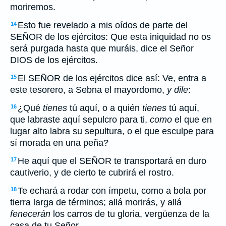
moriremos.
Esto fue revelado a mis oídos de parte del
14
SEÑOR de los ejércitos: Que esta iniquidad no os
será purgada hasta que muráis, dice el Señor
DIOS de los ejércitos.
El SEÑOR de los ejércitos dice así: Ve, entra a
15
este tesorero, a Sebna el mayordomo,
y dile
:
¿Qué
tienes
tú aquí, o a quién
tienes
tú aquí,
16
que labraste aquí sepulcro para ti,
como
el que en
lugar alto labra su sepultura, o el que esculpe para
sí morada en una peña?
He aquí que el SEÑOR te transportará en duro
17
cautiverio, y de cierto te cubrirá el rostro.
Te echará a rodar con ímpetu, como a bola por
18
tierra larga de términos; allá morirás, y allá
fenecerán
los carros de tu gloria, vergüenza de la
casa de tu Señor.