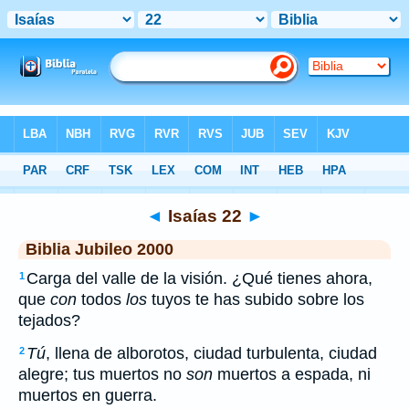
Biblia
>
JUB
> Isaías 22
◄
Isaías 22
►
Biblia Jubileo 2000
Carga del valle de la visión. ¿Qué tienes ahora,
1
que
con
todos
los
tuyos te has subido sobre los
tejados?
Tú
, llena de alborotos, ciudad turbulenta, ciudad
2
alegre; tus muertos no
son
muertos a espada, ni
muertos en guerra.