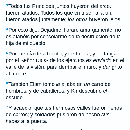
Todos tus Príncipes juntos huyeron del arco,
3
fueron atados. Todos los que en ti se hallaron,
fueron atados juntamente;
los otros
huyeron lejos.
Por esto dije: Dejadme, lloraré amargamente; no
4
os afanéis por consolarme de la destrucción de la
hija de mi pueblo.
Porque día de alboroto, y de huella, y de fatiga
5
por el Señor DIOS de los ejércitos
es enviado
en el
valle de la visión, para derribar el muro, y
dar
grito
al monte.
También Elam tomó
la
aljaba en
un
carro de
6
hombres, y de caballeros; y Kir descubrió
el
escudo.
Y acaeció, que tus hermosos valles fueron llenos
7
de carros; y soldados pusieron de hecho
sus
haces
a la puerta.