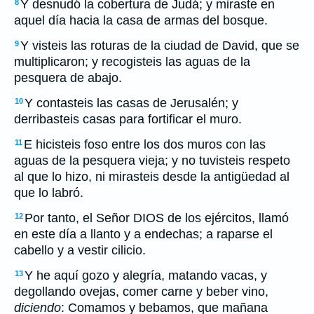
Y desnudó la cobertura de Judá; y miraste en
8
aquel día hacia la casa de armas del bosque.
Y visteis las roturas de la ciudad de David, que se
9
multiplicaron; y recogisteis las aguas de la
pesquera de abajo.
Y contasteis las casas de Jerusalén; y
10
derribasteis casas para fortificar el muro.
E hicisteis foso entre los dos muros con las
11
aguas de la pesquera vieja; y no tuvisteis respeto
al que lo hizo, ni mirasteis desde la antigüedad al
que lo labró.
Por tanto, el Señor DIOS de los ejércitos, llamó
12
en este día a llanto y a endechas; a raparse el
cabello y a vestir cilicio.
Y he aquí gozo y alegría, matando vacas, y
13
degollando ovejas, comer carne y beber vino,
diciendo
: Comamos y bebamos, que mañana