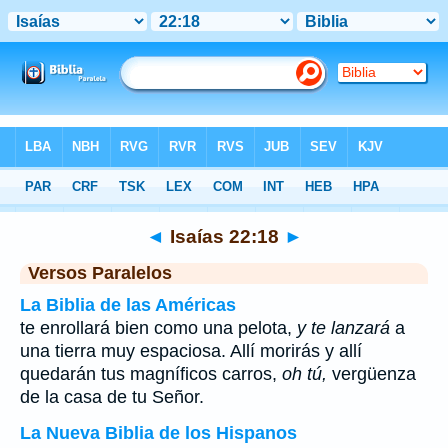
Biblia
>
Isaías
>
Capítulo 22
> Verso 18
◄
Isaías 22:18
►
Versos Paralelos
La Biblia de las Américas
te enrollará bien como una pelota,
y te lanzará
a
una tierra muy espaciosa. Allí morirás y allí
quedarán tus magníficos carros,
oh tú,
vergüenza
de la casa de tu Señor.
La Nueva Biblia de los Hispanos