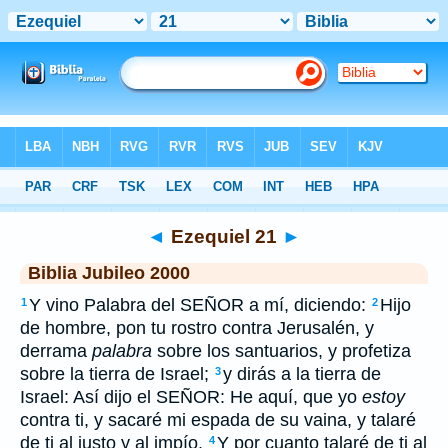
Biblia
>
JUB
> Ezequiel 21
◄
Ezequiel 21
►
Biblia Jubileo 2000
Y vino Palabra del SEÑOR a mí, diciendo:
Hijo
1
2
de hombre, pon tu rostro contra Jerusalén, y
derrama
palabra
sobre los santuarios, y profetiza
sobre la tierra de Israel;
y dirás a la tierra de
3
Israel: Así dijo el SEÑOR: He aquí, que yo
estoy
contra ti, y sacaré mi espada de su vaina, y talaré
de ti al justo y al impío.
Y por cuanto talaré de ti al
4