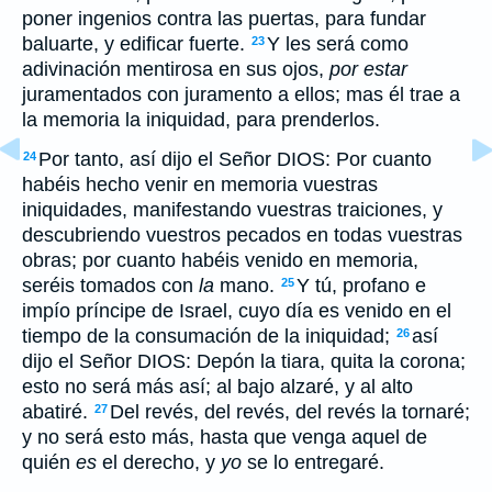
poner ingenios contra las puertas, para fundar
baluarte, y edificar fuerte.
Y les será como
23
adivinación mentirosa en sus ojos,
por estar
juramentados con juramento a ellos; mas él trae a
la memoria la iniquidad, para prenderlos.
Por tanto, así dijo el Señor DIOS: Por cuanto
24
habéis hecho venir en memoria vuestras
iniquidades, manifestando vuestras traiciones, y
descubriendo vuestros pecados en todas vuestras
obras; por cuanto habéis venido en memoria,
seréis tomados con
la
mano.
Y tú, profano e
25
impío príncipe de Israel, cuyo día es venido en el
tiempo de la consumación de la iniquidad;
así
26
dijo el Señor DIOS: Depón la tiara, quita la corona;
esto no será más así; al bajo alzaré, y al alto
abatiré.
Del revés, del revés, del revés la tornaré;
27
y no será esto más, hasta que venga aquel de
quién
es
el derecho, y
yo
se lo entregaré.