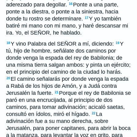
aderezado para degollar.
Ponte a una parte,
16
ponte a la diestra, o ponte a la siniestra, hacia
donde tu rostro se determinare.
Y yo también
17
batiré mi mano con mi mano, y haré descansar mi
ira. Yo, el SEÑOR, he hablado.
Y vino Palabra del SEÑOR a mí, diciendo:
Y
18
19
tú, hijo de hombre, señálate dos caminos por
donde venga la espada del rey de Babilonia; de
una misma tierra salgan ambos: y pinta un ejército;
en el principio del camino de la ciudad lo harás.
El camino señalarás por donde venga la espada
20
a Rabá de los hijos de Amón, y a Judá contra
Jerusalén la fuerte.
Porque el rey de Babilonia se
21
paró en una encrucijada, al principio de dos
caminos, para tomar adivinación; acicaló saetas,
consultó en ídolos, miró el hígado.
La
22
adivinación fue a su mano derecha, sobre
Jerusalén, para poner capitanes, para abrir la boca
a la matanza, para levantar la voz en grito, para