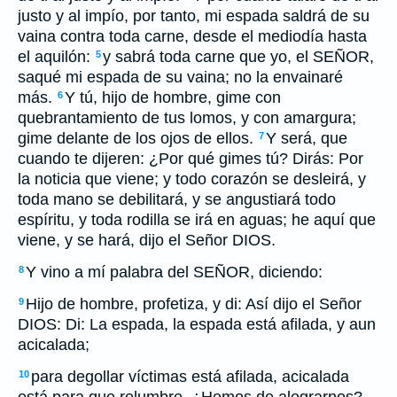
justo y al impío, por tanto, mi espada saldrá de su
vaina contra toda carne, desde el mediodía hasta
el aquilón:
y sabrá toda carne que yo, el SEÑOR,
5
saqué mi espada de su vaina; no la envainaré
más.
Y tú, hijo de hombre, gime con
6
quebrantamiento de tus lomos, y con amargura;
gime delante de los ojos de ellos.
Y será, que
7
cuando te dijeren: ¿Por qué gimes tú? Dirás: Por
la noticia que viene; y todo corazón se desleirá, y
toda mano se debilitará, y se angustiará todo
espíritu, y toda rodilla se irá en aguas; he aquí que
viene, y se hará, dijo el Señor DIOS.
Y vino a mí palabra del SEÑOR, diciendo:
8
Hijo de hombre, profetiza, y di: Así dijo el Señor
9
DIOS: Di: La espada, la espada está afilada, y aun
acicalada;
para degollar víctimas está afilada, acicalada
10