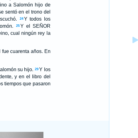
eino a Salomón hijo de
 sentó en el trono del
escuchó.
Y todos los
24
lomón.
Y el SEÑOR
25
ino, cual ningún rey la
l fue cuarenta años. En
Salomón su hijo.
Y los
29
ente, y en el libro del
los tiempos que pasaron