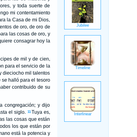
ores, y toda suerte de
engo mi contentamiento
ara la Casa de mi Dios,
lentos de oro, de oro de
para las cosas de oro, y
quiere consagrar hoy la
ncipes de mil y de cien,
on para el servicio de la
y dieciocho mil talentos
se halló para el tesoro
haber contribuido de su
 congregación; y dijo
ta el siglo.
Tuya es,
11
odas las cosas que están
 todos los que están por
 mano está la potencia y