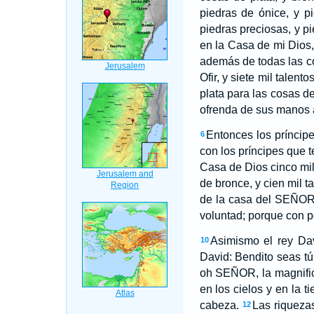
piedras de ónice, y p
piedras preciosas, y 
en la Casa de mi Dios,
además de todas las co
Ofir, y siete mil talent
plata para las cosas d
ofrenda de sus manos
Entonces los príncipes
6
con los príncipes que t
Casa de Dios cinco mil 
de bronce, y cien mil ta
de la casa del SEÑOR,
voluntad; porque con p
Asimismo el rey Da
10
David: Bendito seas tú
oh SEÑOR, la magnificen
en los cielos y en la t
cabeza.
Las riquezas
12