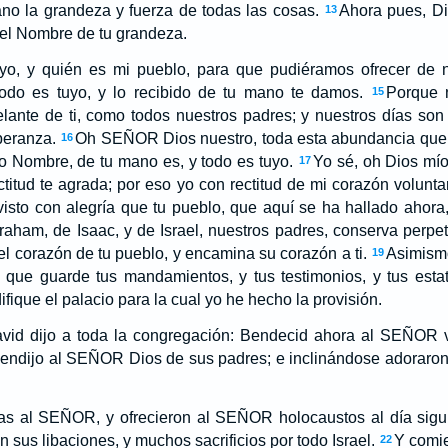
mano la grandeza y fuerza de todas las cosas.
Ahora pues, Di
13
el Nombre de tu grandeza.
yo, y quién es mi pueblo, para que pudiéramos ofrecer de n
odo es tuyo, y lo recibido de tu mano te damos.
Porque n
15
ante de ti, como todos nuestros padres; y nuestros días so
speranza.
Oh SEÑOR Dios nuestro, toda esta abundancia que
16
to Nombre, de tu mano es, y todo es tuyo.
Yo sé, oh Dios mío
17
ctitud te agrada; por eso yo con rectitud de mi corazón volunta
visto con alegría que tu pueblo, que aquí se ha hallado ahora
ham, de Isaac, y de Israel, nuestros padres, conserva perpe
l corazón de tu pueblo, y encamina su corazón a ti.
Asimism
19
a que guarde tus mandamientos, y tus testimonios, y tus esta
ifique el palacio para la cual yo he hecho la provisión.
vid dijo a toda la congregación: Bendecid ahora al SEÑOR v
bendijo al SEÑOR Dios de sus padres; e inclinándose adoraro
mas al SEÑOR, y ofrecieron al SEÑOR holocaustos al día sigui
n sus libaciones, y muchos sacrificios por todo Israel.
Y comie
22