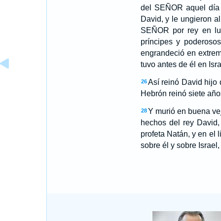
del SEÑOR aquel día c
David, y le ungieron a
SEÑOR por rey en lug
príncipes y poderosos
engrandeció en extremo
tuvo antes de él en Isra
Así reinó David hijo 
26
Hebrón reinó siete años
Y murió en buena veje
28
hechos del rey David, 
profeta Natán, y en el 
sobre él y sobre Israel,