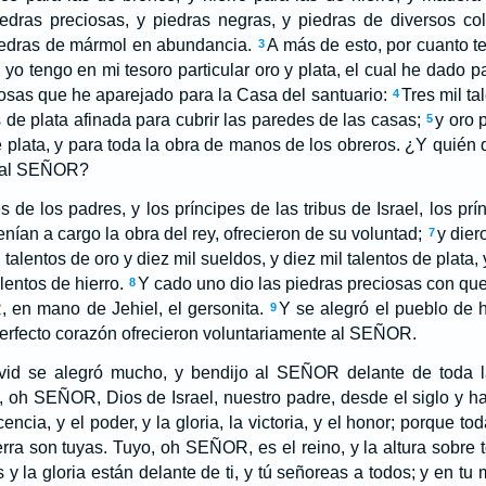
iedras preciosas, y piedras negras, y piedras de diversos col
piedras de mármol en abundancia.
A más de esto, por cuanto t
3
 yo tengo en mi tesoro particular oro y plata, el cual he dado p
sas que he aparejado para la Casa del santuario:
Tres mil ta
4
os de plata afinada para cubrir las paredes de las casas;
y oro 
5
e plata, y para toda la obra de manos de los obreros. ¿Y quién 
 al SEÑOR?
 de los padres, y los príncipes de las tribus de Israel, los prí
enían a cargo la obra del rey, ofrecieron de su voluntad;
y dier
7
talentos de oro y diez mil sueldos, y diez mil talentos de plata, 
lentos de hierro.
Y cado uno dio las piedras preciosas con que 
8
 en mano de Jehiel, el gersonita.
Y se alegró el pueblo de 
9
erfecto corazón ofrecieron voluntariamente al SEÑOR.
vid se alegró mucho, y bendijo al SEÑOR delante de toda la
, oh SEÑOR, Dios de Israel, nuestro padre, desde el siglo y has
cia, y el poder, y la gloria, la victoria, y el honor; porque t
ierra son tuyas. Tuyo, oh SEÑOR, es el reino, y la altura sobre
 y la gloria están delante de ti, y tú señoreas a todos; y en tu