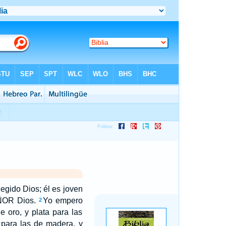
egido Dios; él es joven
EÑOR Dios.
Yo empero
2
 oro, y plata para las
 para las de madera, y