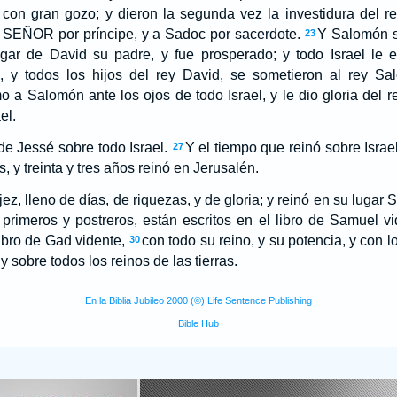
on gran gozo; y dieron la segunda vez la investidura del r
l SEÑOR por príncipe, y a Sadoc por sacerdote.
Y Salomón se
23
ar de David su padre, y fue prosperado; y todo Israel le 
, y todos los hijos del rey David, se sometieron al rey Sa
 a Salomón ante los ojos de todo Israel, y le dio gloria del re
el.
de Jessé sobre todo Israel.
Y el tiempo que reinó sobre Israe
27
, y treinta y tres años reinó en Jerusalén.
z, lleno de días, de riquezas, y de gloria; y reinó en su lugar 
primeros y postreros, están escritos en el libro de Samuel vid
libro de Gad vidente,
con todo su reino, y su potencia, y con 
30
 y sobre todos los reinos de las tierras.
En la Biblia Jubileo 2000 (©) Life Sentence Publishing
Bible Hub