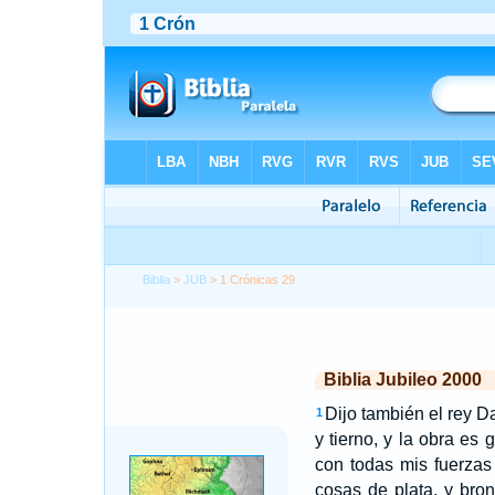
Biblia
>
JUB
> 1 Crónicas 29
Biblia Jubileo 2000
Dijo también el rey D
1
y tierno, y la obra es
con todas mis fuerzas
cosas de plata, y bro