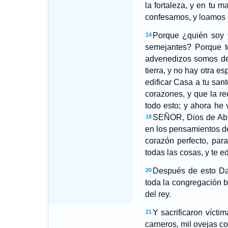
la fortaleza, y en tu 
confesamos, y loamos 
Porque ¿quién soy 
14
semejantes? Porque t
advenedizos somos del
tierra, y no hay otra e
edificar Casa a tu san
corazones, y que la re
todo esto; y ahora he 
SEÑOR, Dios de Abra
18
en los pensamientos de
corazón perfecto, par
todas las cosas, y te ed
Después de esto Da
20
toda la congregación 
del rey.
Y sacrificaron vícti
21
carneros, mil ovejas co