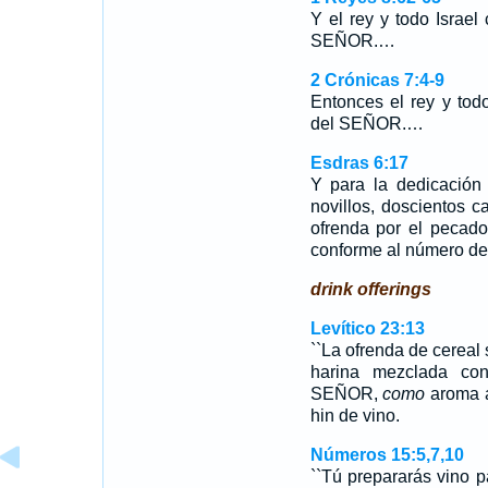
Y el rey y todo Israel 
SEÑOR.…
2 Crónicas 7:4-9
Entonces el rey y todo
del SEÑOR.…
Esdras 6:17
Y para la dedicación
novillos, doscientos c
ofrenda por el pecado
conforme al número de l
drink offerings
Levítico 23:13
``La ofrenda de cereal
harina mezclada con
SEÑOR,
como
aroma a
hin de vino.
Números 15:5,7,10
``Tú prepararás vino p