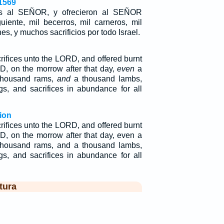
1569
mas al SEÑOR, y ofrecieron al SEÑOR
uiente, mil becerros, mil carneros, mil
es, y muchos sacrificios por todo Israel.
rifices unto the LORD, and offered burnt
D, on the morrow after that day,
even
a
 thousand rams,
and
a thousand lambs,
ngs, and sacrifices in abundance for all
ion
rifices unto the LORD, and offered burnt
D, on the morrow after that day, even a
 thousand rams, and a thousand lambs,
ngs, and sacrifices in abundance for all
tura