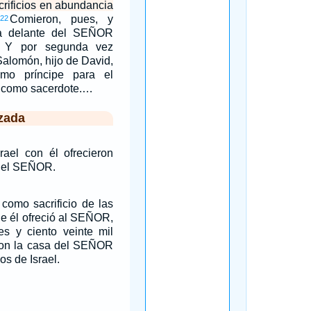
crificios en abundancia
Comieron, pues, y
22
ía delante del SEÑOR
. Y por segunda vez
Salomón, hijo de David,
mo príncipe para el
 como sacerdote.…
zada
rael con él ofrecieron
 del SEÑOR.
como sacrificio de las
ue él ofreció al SEÑOR,
es y ciento veinte mil
aron la casa del SEÑOR
jos de Israel.