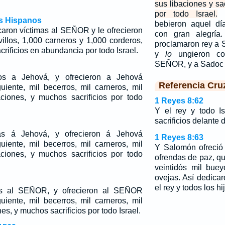
sus libaciones y sa
por todo Israel.
os Hispanos
bebieron aquel d
icaron víctimas al SEÑOR y le ofrecieron
con gran alegría
illos, 1,000 carneros y 1,000 corderos,
proclamaron rey a 
crificios en abundancia por todo Israel.
y
lo
ungieron co
SEÑOR, y a Sadoc
cios a Jehová, y ofrecieron a Jehová
Referencia Cru
uiente, mil becerros, mil carneros, mil
ciones, y muchos sacrificios por todo
1 Reyes 8:62
Y el rey y todo Is
sacrificios delante
mas á Jehová, y ofrecieron á Jehová
1 Reyes 8:63
uiente, mil becerros, mil carneros, mil
Y Salomón ofreció 
ciones, y muchos sacrificios por todo
ofrendas de paz, q
veintidós mil buey
ovejas. Así dedic
el rey y todos los hi
mas al SEÑOR, y ofrecieron al SEÑOR
uiente, mil becerros, mil carneros, mil
es, y muchos sacrificios por todo Israel.