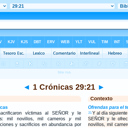
◄
1 Crónicas 29:21
►
Contexto
icas
Ofrendas para el 
sacrificaron víctimas al SEÑOR y le
Y al día siguiente
21
os: mil novillos, mil carneros
y
mil
SEÑOR y le ofreci
aciones y sacrificios en abundancia por
novillos, mil carn