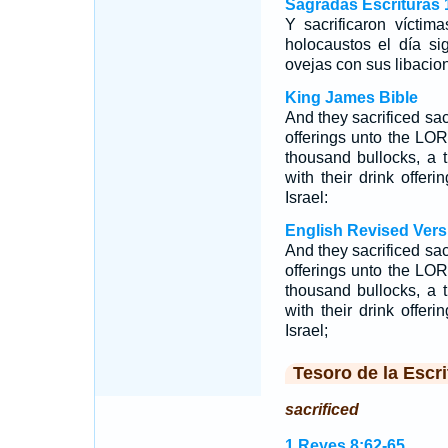
Sagradas Escrituras 
Y sacrificaron vícti
holocaustos el día sig
ovejas con sus libacion
King James Bible
And they sacrificed sac
offerings unto the LOR
thousand bullocks, a
with their drink offeri
Israel:
English Revised Vers
And they sacrificed sac
offerings unto the LOR
thousand bullocks, a
with their drink offeri
Israel;
Tesoro de la Escri
sacrificed
1 Reyes 8:62-65