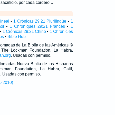
 sacrificio, por cada cordero.…
ineal
•
1 Crónicas 29:21 Plurilingüe
•
1
ol
•
1 Chroniques 29:21 Francés
•
1
•
1 Crónicas 29:21 Chino
•
1 Chronicles
ps
•
Bible Hub
 tomadas de La Biblia de las Américas ©
 The Lockman Foundation, La Habra,
an.org
. Usadas con permiso.
n tomadas Nueva Biblia de los Hispanos
man Foundation, La Habra, Calif,
g
. Usadas con permiso.
© 2010)