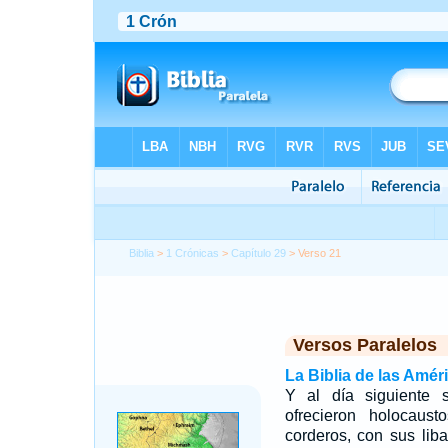
Biblia
>
1 Crónicas
>
Capítulo 29
> Verso 21
Versos Paralelos
La Biblia de las Amér
Y al día siguiente 
ofrecieron holocaust
corderos, con sus lib