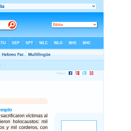
templo
 sacrificaron víctimas al
eron holocaustos: mil
eros
y
mil corderos, con