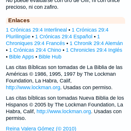
No puede evaluarse con oro de Ofir, ni con ónice
precioso, ni con zafiro.
Enlaces
1 Crónicas 29:4 Interlineal
•
1 Crónicas 29:4
Plurilingüe
•
1 Crónicas 29:4 Español
•
1
Chroniques 29:4 Francés
•
1 Chronik 29:4 Alemán
•
1 Crónicas 29:4 Chino
•
1 Chronicles 29:4 Inglés
•
Bible Apps
•
Bible Hub
Las citas Bíblicas son tomadas de La Biblia de las
Américas © 1986, 1995, 1997 by The Lockman
Foundation, La Habra, Calif,
http://www.lockman.org
. Usadas con permiso.
Las citas bíblicas son tomadas Nueva Biblia de los
Hispanos © 2005 by The Lockman Foundation, La
Habra, Calif,
http://www.lockman.org
. Usadas con
permiso.
Reina Valera Gómez (© 2010)