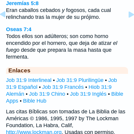
Jeremías 5:8
Eran caballos cebados
y
fogosos, cada cual
relinchando tras la mujer de su prójimo.
Oseas 7:4
Todos ellos son adúlteros; son como horno
encendido por el hornero, que deja de atizar
el
fuego
desde que prepara la masa hasta que
fermenta.
Enlaces
Job 31:9 Interlineal
•
Job 31:9 Plurilingüe
•
Job
31:9 Español
•
Job 31:9 Francés
•
Hiob 31:9
Alemán
•
Job 31:9 Chino
•
Job 31:9 Inglés
•
Bible
Apps
•
Bible Hub
Las citas Bíblicas son tomadas de La Biblia de las
Américas © 1986, 1995, 1997 by The Lockman
Foundation, La Habra, Calif,
http://www.lockman.org
. Usadas con permiso.