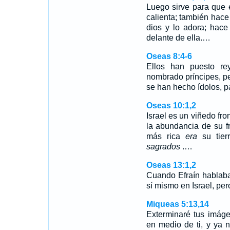
Luego sirve para que 
calienta; también hac
dios y lo adora; hace
delante de ella.…
Oseas 8:4-6
Ellos han puesto r
nombrado príncipes, p
se han hecho ídolos, p
Oseas 10:1,2
Israel es un viñedo fr
la abundancia de su fru
más rica
era
su tier
sagrados
.…
Oseas 13:1,2
Cuando Efraín hablab
sí mismo en Israel, pe
Miqueas 5:13,14
Exterminaré tus imáge
en medio de ti, y ya 