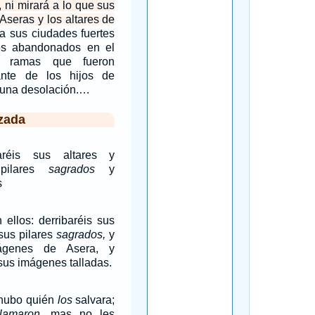
 ni mirará a lo que sus
 Aseras y los altares de
a sus ciudades fuertes
es abandonados en el
 ramas que fueron
nte de los hijos de
una desolación.…
zada
aréis sus altares y
 pilares
sagrados
y
s
 ellos: derribaréis sus
 sus pilares
sagrados,
y
mágenes de Asera, y
sus imágenes talladas.
hubo quién
los
salvara;
lamaron,
mas no les