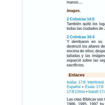
manos.…
images.
2 Crónicas 14:5
También quitó los lug
todas las ciudades de J
2 Crónicas 34:4
Y derribaron en su p
destrozó los altares d
encima de ellos; desp
talladas y las imágen
esparció sobre las se
sacrificios.
Enlaces
Isaías 17:8 Interlineal
Español
•
Ésaïe 17:8
17:8 Chino
•
Isaiah 17:
Las citas Bíblicas son
1986, 1995, 1997 by