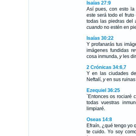
Isaías 27:9
Así pues, con esto la
este será todo el fru
todas las piedras del 
cuando
no estén en pie
Isaías 30:22
Y profanarás tus imáge
imágenes fundidas re
cosa inmunda,
y
les di
2 Crónicas 34:6,7
Y en las ciudades de
Neftalí,
y
en sus ruinas
Ezequiel 36:25
`Entonces os rociaré 
todas vuestras inmun
limpiaré.
Oseas 14:8
Efraín, ¿qué tengo yo 
te cuido. Yo soy como