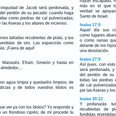
hayan escapado, n
más en el que lo
 iniquidad de Jacob será perdonada, y
verdad se apoya
to del perdón de su pecado: cuando haga
Santo de Israel.
altar como piedras de cal pulverizadas;
 las Aseras y los altares de incienso.
Isaías 17:9
Aquel día sus ci
como lugares aban
nes talladas recubiertas de plata, y tus
o como ramas que
vestidas de oro. Las esparcirás como
delante de los hijos
rás: ¡Fuera de aquí!
una desolación.
Isaías 27:9
 Manasés, Efraín, Simeón y hasta en
Así pues, con esto
 alrededor,…
será perdonada, y 
del perdón de su
todas las piedras 
con agua limpia y quedaréis limpios; de
de cal pulverizada
dicias y de todos vuestros ídolos os
pie las Aseras y los
Isaías 30:22
Y profanarás tu
que ver ya con los ídolos? Yo respondo y
recubiertas de p
 un frondoso ciprés; de mí procede tu
fundidas revestidas