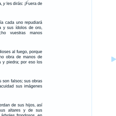
a,
y
les dirás: ¡Fuera de
ía cada uno repudiará
a y sus ídolos de oro,
ho vuestras manos
ioses al fuego, porque
ino obra de manos de
 y piedra; por eso los
s son falsos; sus obras
 vacuidad sus imágenes
rdan de sus hijos, así
us altares y de sus
 árboles frondosos, en