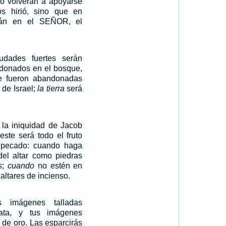
o volverán a apoyarse
s hirió, sino que en
rán en el SEÑOR, el
udades fuertes serán
donados en el bosque,
 fueron abandonadas
 de Israel;
la tierra
será
 la iniquidad de Jacob
este será todo el fruto
 pecado: cuando haga
del altar como piedras
s;
cuando
no estén en
 altares de incienso.
s imágenes talladas
lata, y tus imágenes
 de oro. Las esparcirás