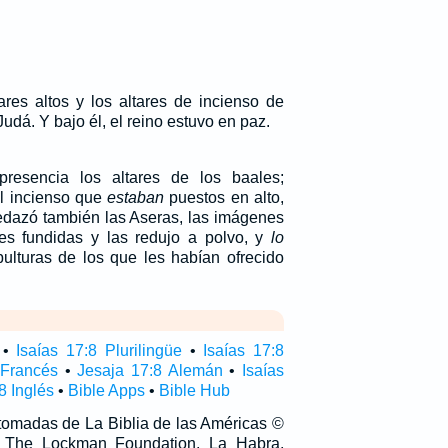
ares altos y los altares de incienso de
udá. Y bajo él, el reino estuvo en paz.
resencia los altares de los baales;
el incienso que
estaban
puestos en alto,
edazó también las Aseras, las imágenes
es fundidas y las redujo a polvo, y
lo
pulturas de los que les habían ofrecido
•
Isaías 17:8 Plurilingüe
•
Isaías 17:8
 Francés
•
Jesaja 17:8 Alemán
•
Isaías
8 Inglés
•
Bible Apps
•
Bible Hub
 tomadas de La Biblia de las Américas ©
 The Lockman Foundation, La Habra,