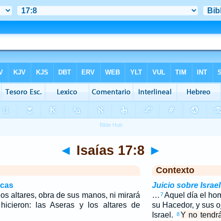
◄
Isaías 17:8
►
Contexto
icas
Juicio sobre Israel
os altares, obra de sus manos, ni mirará
…
Aquel día el ho
7
icieron: las Aseras y los altares de
su Hacedor, y sus o
Israel.
Y no tendrá
8