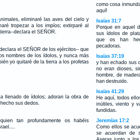
como cosa inmund
aquí!
nimales, eliminaré las aves del cielo y
Isaías 31:7
aré tropezar a los impíos; extirparé al
Porque en aquel d
 tierra--declara el SEÑOR.
sus ídolos de plat
que os han hec
pecadoras.
declara el SEÑOR de los ejércitos-- que
 los nombres de los ídolos, y nunca más
Isaías 37:19
én yo quitaré de la tierra a los profetas
y han echado sus d
no eran dioses, s
hombre, de madera
han destruido.
Isaías 41:29
ha llenado de ídolos; adoran la obra de
He aquí, todos ello
 hecho sus dedos.
inútiles, viento y
fundidas.
quien tan profundamente os habéis
Jeremías 17:2
srael.…
Como ellos se acue
se acuerdan
de s
Aseras junto a los