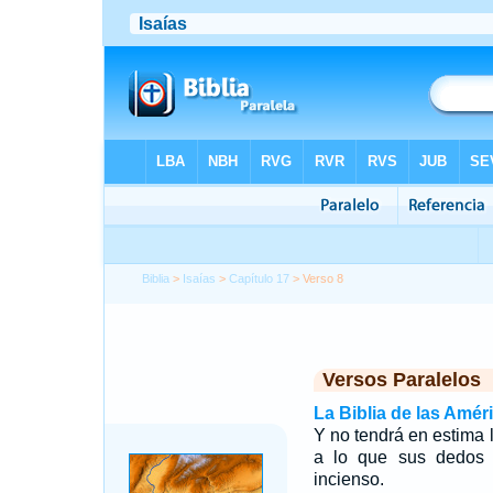
Biblia
>
Isaías
>
Capítulo 17
> Verso 8
Versos Paralelos
La Biblia de las Amér
Y no tendrá en estima l
a lo que sus dedos h
incienso.