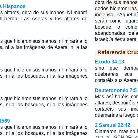
obra de sus manos,
os Hispanos
dedos hicieron: las
s altares, obra de sus manos, Ni mirará
incienso.
Aquel dí
9
icieron: Las Aseras y los altares de
serán como lugar
bosque, o como
abandonadas dela
Israel;
la tierra
será 
es que hicieron sus manos, ni mirará a lo
s, ni a las imágenes de Asera, ni a las
Referencia Cru
Éxodo 34:13
sino que derrib
es que hicieron sus manos, ni mirará á lo
quebraréis sus
s, ni á los bosques, ni á las imágenes
cortaréis sus Asera
Deuteronomio 7:5
Mas así haréis con
es que hicieron sus manos, ni mirará a lo
altares, destruiréis
s, ni a los bosques, ni a las imágenes
cortaréis sus i
quemaréis a fuego 
1569
2 Samuel 22:42
es que hicieron sus manos, ni mirará a lo
Clamaron, mas no 
s, ni a los bosques, ni a las imágenes
aun
al SEÑOR
c