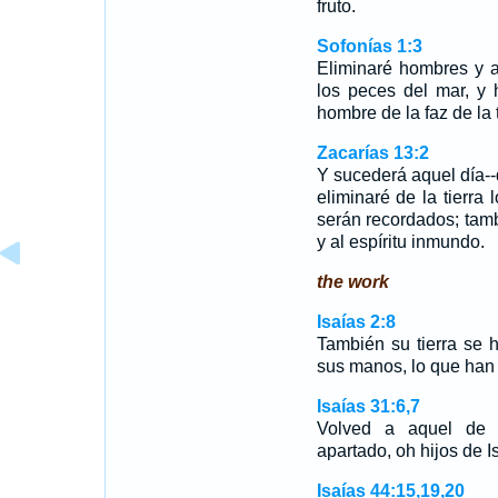
fruto.
Sofonías 1:3
Eliminaré hombres y a
los peces del mar, y h
hombre de la faz de la
Zacarías 13:2
Y sucederá aquel día--
eliminaré de la tierra
serán recordados; tambi
y al espíritu inmundo.
the work
Isaías 2:8
También su tierra se 
sus manos, lo que han
Isaías 31:6,7
Volved a aquel de 
apartado, oh hijos de I
Isaías 44:15,19,20