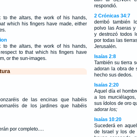
respondió.
2 Crónicas 34:7
 to the altars, the work of his hands,
derribó también l
hat
which his fingers have made, either
polvo las Aseras y
es.
y destrozó todos l
ion
por todas las tierra
 to the altars, the work of his hands,
Jerusalén.
 respect to that which his fingers have
Isaías 2:8
im, or the sun-images.
También su tierra s
adoran la obra de
tura
hecho sus dedos.
Isaías 2:20
Aquel día el hombre
a los murciélagos,
gonzaréis de las encinas que habéis
sus ídolos de oro 
ornaréis de los jardines que habéis
adorar
los;
Isaías 10:20
Sucederá en aquel
cerán por completo.…
de Israel y los d