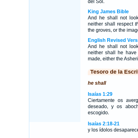
del Sol.
King James Bible
And he shall not look
neither shall respect
t
the groves, or the imag
English Revised Vers
And he shall not look
neither shall he have
made, either the Asher
Tesoro de la Escri
he shall
Isaías 1:29
Ciertamente os aver
deseado, y os aboch
escogido.
Isaías 2:18-21
y los ídolos desapare