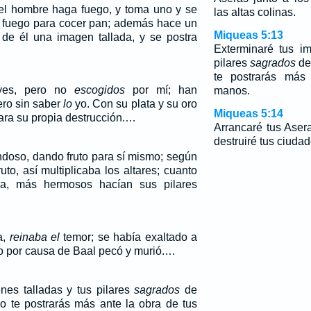
el hombre haga fuego, y toma uno y se
las altas colinas.
e fuego para cocer pan; además hace un
Miqueas 5:13
 de él una imagen tallada, y se postra
Exterminaré tus i
pilares
sagrados
de 
te postrarás más
eyes, pero no
escogidos
por mí; han
manos.
ero sin saber
lo
yo. Con su plata y su oro
Miqueas 5:14
ara su propia destrucción.…
Arrancaré tus Aser
destruiré tus ciudad
ondoso, dando fruto para sí mismo; según
to, así multiplicaba los altares; cuanto
ra, más hermosos hacían sus pilares
a,
reinaba el
temor; se había exaltado a
ro por causa de Baal pecó y murió.…
nes talladas y tus pilares
sagrados
de
no te postrarás más ante la obra de tus